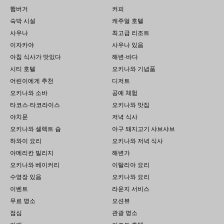
햄버거
커피
숙박 시설
캐주얼 호텔
사우나
최고급 리조트
이자카야
사우나 있음
아침 식사가 맛있다
해변·바다
시티 호텔
오키나와 기념품
어린이에게 추천
디저트
오키나와 소바
공예 체험
타코스·타코라이스
오키나와 맛집
야치문
저녁 식사
오키나와 셀렉트 숍
아구 돼지고기 샤브샤브
하와이 요리
오키나와 저녁 식사
아메리칸 빌리지
해변가
오키나와 베이커리
이탈리아 요리
수영장 있음
오키나와 요리
이벤트
라운지 서비스
무료 명소
오션뷰
점심
관광 명소