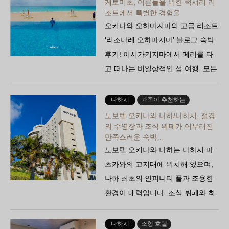
케토미초, 어른들을 위한 럭셔리 리
조트에서 특별한 경험을
오키나와 오하마지마의 고급 리조트
‘리조나레 오하마지마’ 블로그 숙박
후기! 이시가키지마에서 페리를 타
고 떠나는 비일상적인 섬 여행. 모든
객실이 스위트룸인 호화로운 빌라에
서 파도 소리를 들으며…
나하시
가족이 추천하는
노보텔 오키나와 나하/나하시, 절경
의 수영장과 조식 뷔페가 어우러진
만족스러운 숙박…
노보텔 오키나와 나하는 나하시 마
츠카와의 고지대에 위치해 있으며,
나하 최초의 인피니티 풀과 조용한
환경이 매력입니다. 조식 뷔페와 최
상층 라운지도 잘 갖춰져 있습니다.
커플, 여자들끼리의 여행…
나하시
소형 호텔