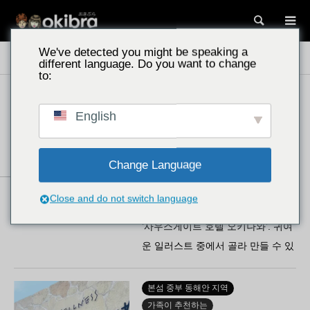
검색
We've detected you might be speaking a
오키나와 명소
숙박 시설
different language. Do you want to change
to:
나하 공항 주변 지역
English
가족이 추천하는
사우스게이트 호텔 오키나와/오키나
와현 나하시, 세탁기가 구비된 객실
Change Language
이 편리해요! 외딴 섬…
토마리항과 바로 연결되어 외딴 섬
Close and do not switch language
여행의 거점으로 안성맞춤인 나하의
‘사우스게이트 호텔 오키나와’. 귀여
운 일러스트 중에서 골라 만들 수 있
는 객실 키 등 설레는 이벤트가 가
득! 국제거리…
본섬 중부 동해안 지역
가족이 추천하는