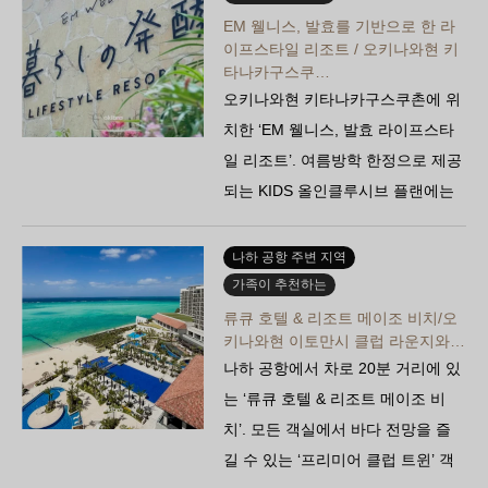
EM 웰니스, 발효를 기반으로 한 라
이프스타일 리조트 / 오키나와현 키
타나카구스쿠…
오키나와현 키타나카구스쿠촌에 위
치한 ‘EM 웰니스, 발효 라이프스타
일 리조트’. 여름방학 한정으로 제공
되는 KIDS 올인클루시브 플랜에는
무첨가 간식과 워크숍이 포함되어
있어 어른들도…
나하 공항 주변 지역
가족이 추천하는
류큐 호텔 & 리조트 메이조 비치/오
키나와현 이토만시 클럽 라운지와…
나하 공항에서 차로 20분 거리에 있
는 ‘류큐 호텔 & 리조트 메이조 비
치’. 모든 객실에서 바다 전망을 즐
길 수 있는 ‘프리미어 클럽 트윈’ 객