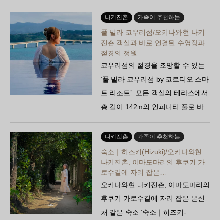
실 숙박 후기! 최고급 프리미어 클럽
라운지…
나키진촌
가족이 추천하는
풀 빌라 코우리섬/오키나와현 나키
진촌 객실과 바로 연결된 수영장과
절경의 정원…
코우리섬의 절경을 조망할 수 있는
‘풀 빌라 코우리섬 by 코르디오 스마
트 리조트’. 모든 객실의 테라스에서
총 길이 142m의 인피니티 풀로 바
로 연결되어, 비일상적인 최상의 경
험을 만끽할 수 있습니다…
나키진촌
가족이 추천하는
숙소｜히즈키(Hizuki)/오키나와현
나키진촌, 이마도마리의 후쿠기 가
로수길에 자리 잡은…
오키나와현 나키진촌, 이마도마리의
후쿠기 가로수길에 자리 잡은 은신
처 같은 숙소 ‘숙소｜히즈키-