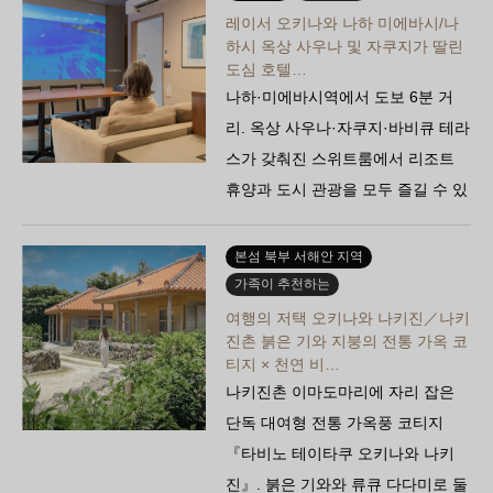
레이서 오키나와 나하 미에바시/나
하시 옥상 사우나 및 자쿠지가 딸린
도심 호텔…
나하·미에바시역에서 도보 6분 거
리. 옥상 사우나·자쿠지·바비큐 테라
스가 갖춰진 스위트룸에서 리조트
휴양과 도시 관광을 모두 즐길 수 있
는 ‘레이서 오키나와 나하 미에바시’.
장기 체류에 안성맞춤인 주방…
본섬 북부 서해안 지역
가족이 추천하는
여행의 저택 오키나와 나키진／나키
진촌 붉은 기와 지붕의 전통 가옥 코
티지 × 천연 비…
나키진촌 이마도마리에 자리 잡은
단독 대여형 전통 가옥풍 코티지
『타비노 테이타쿠 오키나와 나키
진』. 붉은 기와와 류큐 다다미로 둘