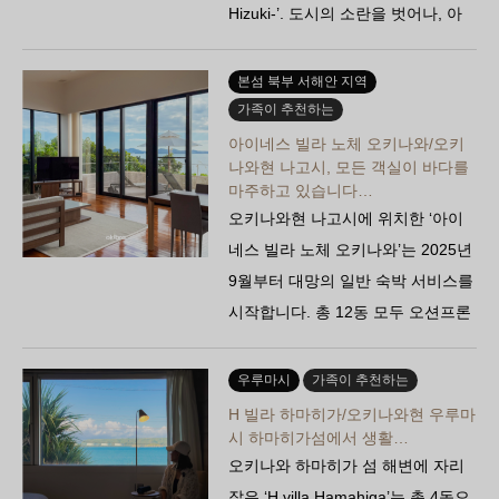
Hizuki-’. 도시의 소란을 벗어나, 아
무것도 하지 않는 사치를 만끽할 수
있는 어른들을 위한 성지입니다. 세
본섬 북부 서해안 지역
련된 일본식 객실…
가족이 추천하는
아이네스 빌라 노체 오키나와/오키
나와현 나고시, 모든 객실이 바다를
마주하고 있습니다…
오키나와현 나고시에 위치한 ‘아이
네스 빌라 노체 오키나와’는 2025년
9월부터 대망의 일반 숙박 서비스를
시작합니다. 총 12동 모두 오션프론
트 스위트 빌라로, 결혼식장 특유
의…
우루마시
가족이 추천하는
H 빌라 하마히가/오키나와현 우루마
시 하마히가섬에서 생활…
오키나와 하마히가 섬 해변에 자리
잡은 ‘H villa Hamahiga’는 총 4동으