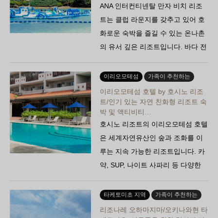
ANA 인터컨티넨탈 만자 비치 리조
트는 클럽 라운지를 갖추고 있어 호
화로운 숙박을 즐길 수 있는 온나촌
의 유서 깊은 리조트입니다. 바다 전
망이 펼쳐지는 객실과 수영장, 계절
별 이벤트 등 어른들을 위한…
이리오모테섬
가족이 추천하는
이리오모테섬 호텔 by 호시노 리조
트/인기 있는 자연 친화형 리조트 숙
박 및 액티비티…
호시노 리조트의 이리오모테섬 호텔
은 세계자연유산인 숲과 조화를 이
루는 지속 가능한 리조트입니다. 카
약, SUP, 나이트 사파리 등 다양한
체험 프로그램이 마련되어 있어, 겨
울철 자연 여행을 즐기기에…
타케토미초 지역
가족이 추천하는
리조나레 오하마지마/오키나와현 타