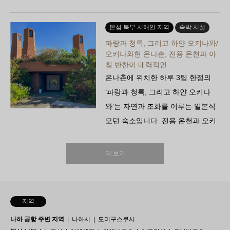
러싸여 있으며, 취사 가능 및 세탁·
건조기 완비. 천연 해변과 추라우미
본섬 북부 서해안 지역
숙박 시설
수족관까지 차로…
파랑과 청록, 그리고 하얀 오키나와/
오키나와현 온나촌, 전용 온천과 아
침 반찬이 매력적인…
온나촌에 위치한 하루 3팀 한정의
‘파랑과 청록, 그리고 하얀 오키나
와’는 자연과 조화를 이루는 일본식
모던 숙소입니다. 전용 온천과 오키
나와 식재료를 사용한 가정식 아침
식사 등 일상을 벗어난 특별한 경험
더 보기
을 즐기실 수 있습니다. 디지털에
서…
지역
나하 공항 주변 지역
나하시
도미구스쿠시