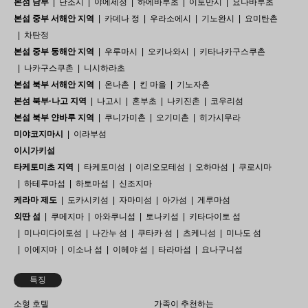
본섬 남부
난조시
야에세정
하에바루초
이토만시
요나바루초
본섬 중부 서해안 지역
카데나 정
우라소에시
기노완시
요미탄촌
차탄정
본섬 중부 동해안 지역
우루마시
오키나와시
키타나카구스쿠촌
나카구스쿠촌
니시하라초
본섬 북부 서해안 지역
온나촌
킨 마을
기노자촌
본섬 북부·나고 지역
나고시
혼부초
나키진촌
코우리섬
본섬 북부 얀바루 지역
쿠니가미촌
오기미촌
히가시무라
미야코지마시
이라부섬
이시가키섬
타케토미초 지역
타케토미섬
이리오모테섬
오하마섬
쿠로시마
하테루마섬
하토마섬
신조지마
케라마 제도
도카시키섬
자마미섬
아가섬
게루마섬
외딴 섬
쿠메지마
아와쿠니섬
토나키섬
키타다이토 섬
미나미다이토섬
나간누 섬
쿠타카 섬
츠케니섬
미나도 섬
이에지마
이소나 섬
이헤야 섬
타라마섬
요나구니섬
특징
소형 호텔
가족이 추천하는