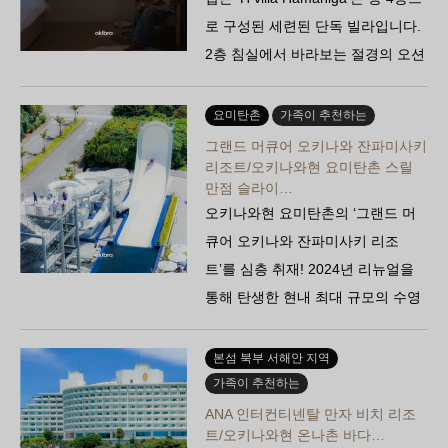
로 구성된 세련된 단독 빌라입니다.
2층 침실에서 바라보는 절경의 오션
뷰와 미니멀한 공간이 일상을…
요미탄촌
가족이 추천하는
그랜드 머큐어 오키나와 잔파미사키
리조트/오키나와현 요미탄촌 스릴
만점 슬라이…
오키나와현 요미탄촌의 ‘그랜드 머
큐어 오키나와 잔파미사키 리조
트’를 심층 취재! 2024년 리뉴얼을
통해 탄생한 현내 최대 규모의 수영
장과 스릴 넘치는 슬라이더, 호화로
운 올인클루시브…
본섬 북부 서해안 지역
가족이 추천하는
ANA 인터컨티넨탈 만자 비치 리조
트/오키나와현 온나촌 바다…