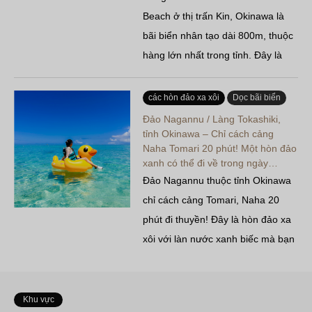
Beach ở thị trấn Kin, Okinawa là
bãi biển nhân tạo dài 800m, thuộc
hàng lớn nhất trong tỉnh. Đây là
bãi biển nhân tạo rất được các gia
đình ưa chuộng vì du khách có thể
các hòn đảo xa xôi
Dọc bãi biển
tham gia các hoạt động thể thao
Đảo Nagannu / Làng Tokashiki,
dưới nước và tổ chức tiệc nướng
tỉnh Okinawa – Chỉ cách cảng
Naha Tomari 20 phút! Một hòn đảo
BBQ…
xanh có thể đi về trong ngày…
Đảo Nagannu thuộc tỉnh Okinawa
chỉ cách cảng Tomari, Naha 20
phút đi thuyền! Đây là hòn đảo xa
xôi với làn nước xanh biếc mà bạn
có thể khám phá trong một ngày
(có thể lưu trú qua đêm); dưới đây
là tổng hợp thông tin về cách di
Khu vực