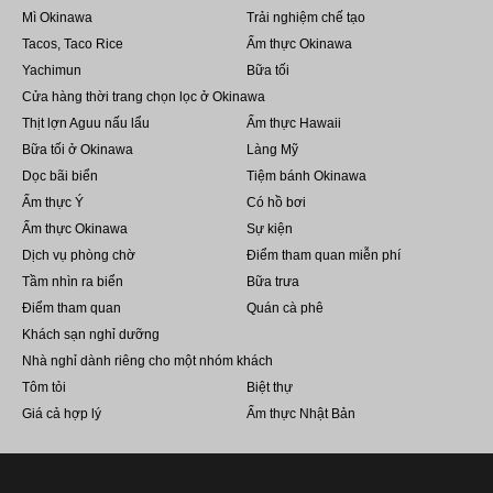
Mì Okinawa
Trải nghiệm chế tạo
Tacos, Taco Rice
Ẩm thực Okinawa
Yachimun
Bữa tối
Cửa hàng thời trang chọn lọc ở Okinawa
Thịt lợn Aguu nấu lẩu
Ẩm thực Hawaii
Bữa tối ở Okinawa
Làng Mỹ
Dọc bãi biển
Tiệm bánh Okinawa
Ẩm thực Ý
Có hồ bơi
Ẩm thực Okinawa
Sự kiện
Dịch vụ phòng chờ
Điểm tham quan miễn phí
Tầm nhìn ra biển
Bữa trưa
Điểm tham quan
Quán cà phê
Khách sạn nghỉ dưỡng
Nhà nghỉ dành riêng cho một nhóm khách
Tôm tỏi
Biệt thự
Giá cả hợp lý
Ẩm thực Nhật Bản