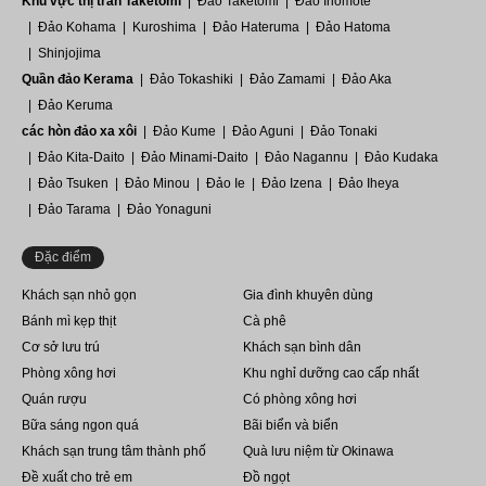
Khu vực thị trấn Taketomi
Đảo Taketomi
Đảo Iriomote
Đảo Kohama
Kuroshima
Đảo Hateruma
Đảo Hatoma
Shinjojima
Quần đảo Kerama
Đảo Tokashiki
Đảo Zamami
Đảo Aka
Đảo Keruma
các hòn đảo xa xôi
Đảo Kume
Đảo Aguni
Đảo Tonaki
Đảo Kita-Daito
Đảo Minami-Daito
Đảo Nagannu
Đảo Kudaka
Đảo Tsuken
Đảo Minou
Đảo Ie
Đảo Izena
Đảo Iheya
Đảo Tarama
Đảo Yonaguni
Đặc điểm
Khách sạn nhỏ gọn
Gia đình khuyên dùng
Bánh mì kẹp thịt
Cà phê
Cơ sở lưu trú
Khách sạn bình dân
Phòng xông hơi
Khu nghỉ dưỡng cao cấp nhất
Quán rượu
Có phòng xông hơi
Bữa sáng ngon quá
Bãi biển và biển
Khách sạn trung tâm thành phố
Quà lưu niệm từ Okinawa
Đề xuất cho trẻ em
Đồ ngọt