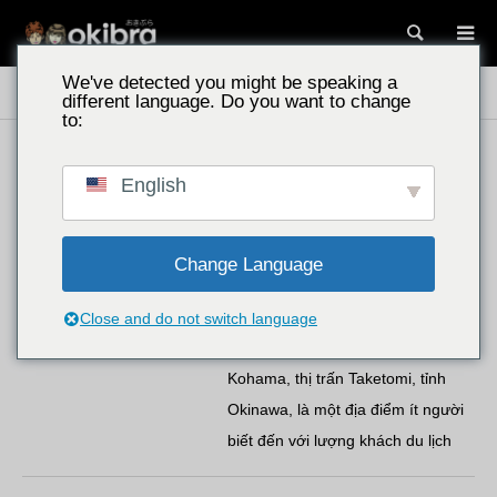
Tìm kiế
We've detected you might be speaking a
Các điểm tham quan ở Okinawa
Bãi biển Okinawa
different language. Do you want to change
to:
Khu vực thị trấn Taketomi
English
Bãi biển và biển
Coral Beach / Thị trấn Taketomi,
tỉnh Okinawa – Khu nghỉ dưỡng
Change Language
riêng tư trên đảo Kohama, nơi vẫn
còn lưu giữ thiên nhiên hoang
Close and do not switch language
sơ…
“Coral Beach” nằm trên đảo
Kohama, thị trấn Taketomi, tỉnh
Okinawa, là một địa điểm ít người
biết đến với lượng khách du lịch
thưa thớt và thiên nhiên hoang sơ