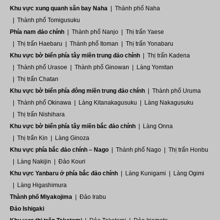
chuyển, giá vé và những điều cần
Khu vực xung quanh sân bay Naha
Thành phố Naha
lưu ý. Khung cảnh tuyệt đẹp…
Thành phố Tomigusuku
Phía nam đảo chính
Thành phố Nanjo
Thị trấn Yaese
Thị trấn Haebaru
Thành phố Itoman
Thị trấn Yonabaru
Khu vực bờ biển phía tây miền trung đảo chính
Thị trấn Kadena
Thành phố Urasoe
Thành phố Ginowan
Làng Yomitan
Thị trấn Chatan
Khu vực bờ biển phía đông miền trung đảo chính
Thành phố Uruma
Thành phố Okinawa
Làng Kitanakagusuku
Làng Nakagusuku
Thị trấn Nishihara
Khu vực bờ biển phía tây miền bắc đảo chính
Làng Onna
Thị trấn Kin
Làng Ginoza
Khu vực phía bắc đảo chính – Nago
Thành phố Nago
Thị trấn Honbu
Làng Nakijin
Đảo Kouri
Khu vực Yanbaru ở phía bắc đảo chính
Làng Kunigami
Làng Ogimi
Làng Higashimura
Thành phố Miyakojima
Đảo Irabu
Đảo Ishigaki