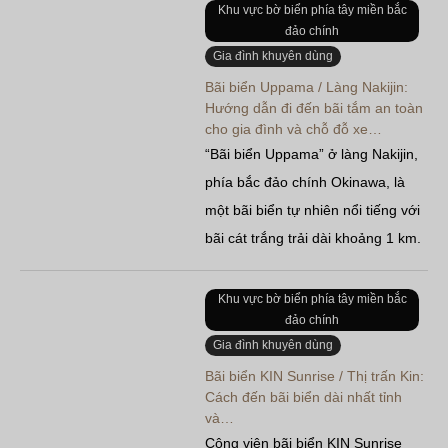
vẫn còn nguyên vẹn. Đúng như
Khu vực bờ biển phía tây miền bắc
đảo chính
tên gọi, nơi đây trải dài những
Gia đình khuyên dùng
mảnh san hô, với màu xanh ngọc
Bãi biển Uppama / Làng Nakijin:
lục bảo…
Hướng dẫn đi đến bãi tắm an toàn
cho gia đình và chỗ đỗ xe…
“Bãi biển Uppama” ở làng Nakijin,
phía bắc đảo chính Okinawa, là
một bãi biển tự nhiên nổi tiếng với
bãi cát trắng trải dài khoảng 1 km.
Nơi đây nổi bật với làn nước trong
vắt và địa hình đáy biển nông, thu
Khu vực bờ biển phía tây miền bắc
đảo chính
hút các gia đình cùng…
Gia đình khuyên dùng
Bãi biển KIN Sunrise / Thị trấn Kin:
Cách đến bãi biển dài nhất tỉnh
và…
Công viên bãi biển KIN Sunrise