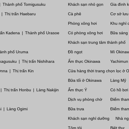
Thành phố Tomigusuku
Khách sạn nhỏ gọn
Gia đình 
Thị trấn Haebaru
Cà phê
Cơ sở lưu 
Phòng xông hơi
Khu nghỉ 
trấn Kadena
Thành phố Urasoe
Có phòng xông hơi
Bữa sáng
Khách sạn trung tâm thành phố
ành phố Uruma
Đồ ngọt
Mì Okina
kagusuku
Thị trấn Nishihara
Ẩm thực Okinawa
Yachimun
Onna
Thị trấn Kin
Cửa hàng thời trang chọn lọc ở 
Bữa tối ở Okinawa
Làng Mỹ
Thị trấn Honbu
Làng Nakijin
Ẩm thực Ý
Có hồ bơi
Dịch vụ phòng chờ
Điểm tham
i
Làng Ogimi
Bữa trưa
Điểm tha
Khách sạn nghỉ dưỡng
Nhà ng
Tôm tỏi
Biệt thự