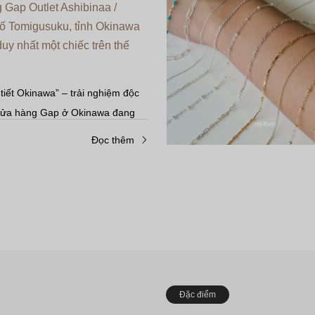
Gap Outlet Ashibinaa /
ố Tomigusuku, tỉnh Okinawa
duy nhất một chiếc trên thế
tiết Okinawa” – trải nghiệm độc
 cửa hàng Gap ở Okinawa đang
ại “Gap Outlet – Okinawa Outlet
Đọc thêm
inaa”, các thiết kế độc quyền như
hoa dâm bụt…
Đặc điểm