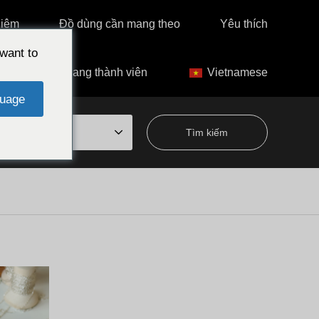
hiệm
Đồ dùng cần mang theo
Yêu thích
want to
Trang thành viên
Vietnamese
uage
từ chuyên đề
Thị trấn Chatan
Trải nghiệm chế tạo
K ON THE WAVES/Thị trấn Chatan,