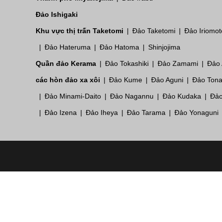
Đảo Ishigaki
Khu vực thị trấn Taketomi
Đảo Taketomi
Đảo Iriomot
Đảo Hateruma
Đảo Hatoma
Shinjojima
Quần đảo Kerama
Đảo Tokashiki
Đảo Zamami
Đảo
các hòn đảo xa xôi
Đảo Kume
Đảo Aguni
Đảo Tona
Đảo Minami-Daito
Đảo Nagannu
Đảo Kudaka
Đảo
Đảo Izena
Đảo Iheya
Đảo Tarama
Đảo Yonaguni
e
S