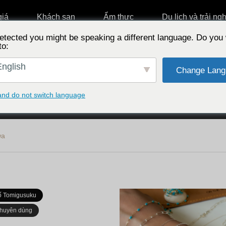
giá
Khách sạn
Ẩm thực
Du lịch và trải ng
etected you might be speaking a different language. Do you 
to:
nglish
Change Lang
vực
Chọn theo tính năng
Chọn 
and do not switch language
wa
ố Tomigusuku
khuyên dùng