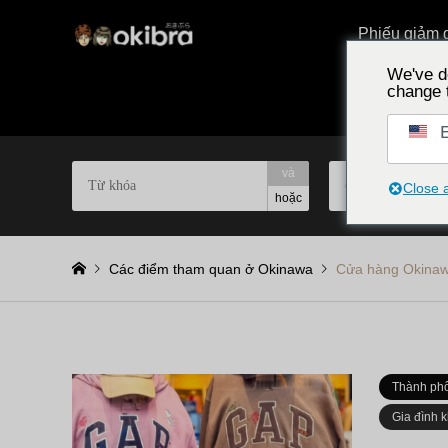
Phiếu giảm 
We've d
change 
E
và
Chọn theo khu 
Close 
hoặc
Các điểm tham quan ở Okinawa
Cửa hàng Okina
Thành ph
Gia đình 