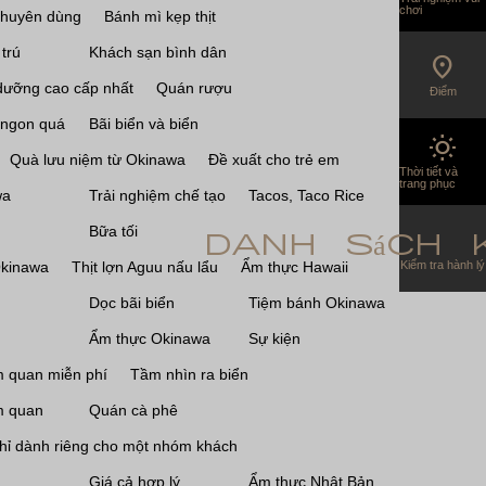
chơi
khuyên dùng
Bánh mì kẹp thịt
trú
Khách sạn bình dân
location_on
dưỡng cao cấp nhất
Quán rượu
Điểm
 ngon quá
Bãi biển và biển
wb_sunny
Quà lưu niệm từ Okinawa
Đề xuất cho trẻ em
Thời tiết và
trang phục
wa
Trải nghiệm chế tạo
Tacos, Taco Rice
Bữa tối
danh sách 
Kiểm tra hành lý
Okinawa
Thịt lợn Aguu nấu lẩu
Ẩm thực Hawaii
Dọc bãi biển
Tiệm bánh Okinawa
Ẩm thực Okinawa
Sự kiện
 quan miễn phí
Tầm nhìn ra biển
m quan
Quán cà phê
hỉ dành riêng cho một nhóm khách
Giá cả hợp lý
Ẩm thực Nhật Bản