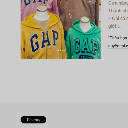
Cửa hàng 
Thành ph
– Chỉ có 
giới!…
“Thêu họa 
quyền tại
gây sốt! T
Mall Ashib
Shisa và 
Khu vực