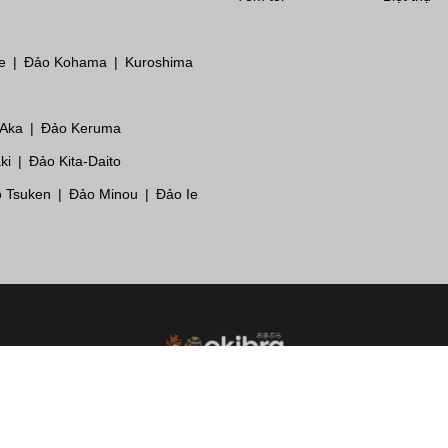
e
Đảo Kohama
Kuroshima
 Aka
Đảo Keruma
ki
Đảo Kita-Daito
 Tsuken
Đảo Minou
Đảo Ie
Chính sách bảo mật
Sơ đồ trang web
Liên hệ
Trang web chị em: Tabimatome