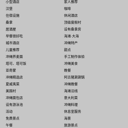
小型酒店
家人推荐
汉堡
咖啡
住宿设施
休闲酒店
桑拿
顶级度假村
居酒屋
设有桑拿房
早餐很好吃
海滩·大海
城市酒店
冲绳特产
儿童推荐
甜点
冲绳荞麦面
手工制作体验
塔可、塔可饭
冲绳美食
亚奇蒙
晚餐
冲绳精选店
阿古猪涮涮锅
夏威夷菜
冲绳晚餐
美国村
海滩沿线
冲绳面包店
意大利菜
设有游泳池
冲绳料理
活动
休息室服务
免费景点
海景
午餐
旅游景点