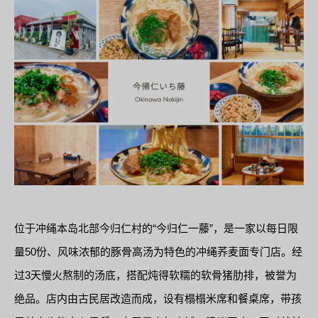
位于冲绳本岛北部今归仁村的“今归仁一藤”，是一家以每日限
量50份、风味浓郁的豚骨高汤为特色的冲绳荞麦面专门店。经
过3天慢火熬制的汤底，搭配炖得软糯的软骨猪肋排，被誉为
绝品。店内由古民居改造而成，设有榻榻米席和餐桌席，带孩