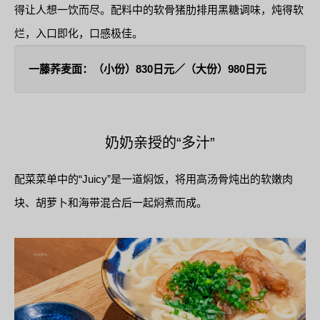
得让人想一饮而尽。配料中的软骨猪肋排用黑糖调味，炖得软
烂，入口即化，口感极佳。
一藤荞麦面：（小份）830日元／（大份）980日元
奶奶亲授的“多汁”
配菜菜单中的“Juicy”是一道焖饭，将用高汤骨炖出的软嫩肉
块、胡萝卜和海带混合后一起焖煮而成。