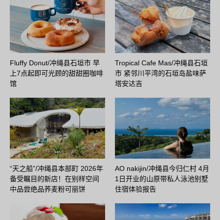
Fluffy Donut/冲绳县石垣市 早
Tropical Cafe Mas/冲绳县石垣
上7点起即可光顾的甜甜圈咖啡
市 紧邻川平湾的石垣岛盐味萨
馆
塔安达吉
“天之船”/冲绳县本部町 2026年
AO nakijin/冲绳县今归仁村 4月
备受瞩目的新店！在别样空间
1日开业的山原带私人泳池别墅
中品尝绝品荞麦粉可丽饼
住宿体验报告