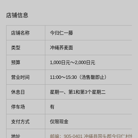
店铺信息
店铺名称
今归仁一藤
类型
冲绳荞麦面
预算
1,000日元～2,000日元
营业时间
11:00～15:30（汤售罄即止）
休息日
星期一、第1和第3个星期二
停车场
有
支付方式
仅限现金
地址
邮编：905-0401 冲绳县国头郡今归仁村仲宗