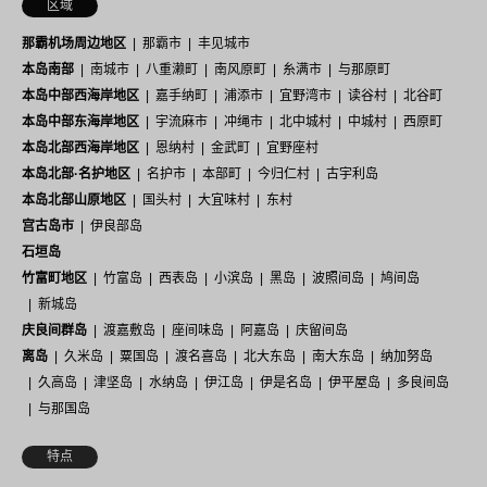
区域
那霸机场周边地区
那霸市
丰见城市
本岛南部
南城市
八重濑町
南风原町
糸满市
与那原町
本岛中部西海岸地区
嘉手纳町
浦添市
宜野湾市
读谷村
北谷町
本岛中部东海岸地区
宇流麻市
冲绳市
北中城村
中城村
西原町
本岛北部西海岸地区
恩纳村
金武町
宜野座村
本岛北部·名护地区
名护市
本部町
今归仁村
古宇利岛
本岛北部山原地区
国头村
大宜味村
东村
宫古岛市
伊良部岛
石垣岛
竹富町地区
竹富岛
西表岛
小滨岛
黑岛
波照间岛
鸠间岛
新城岛
庆良间群岛
渡嘉敷岛
座间味岛
阿嘉岛
庆留间岛
离岛
久米岛
粟国岛
渡名喜岛
北大东岛
南大东岛
纳加努岛
久高岛
津坚岛
水纳岛
伊江岛
伊是名岛
伊平屋岛
多良间岛
与那国岛
特点