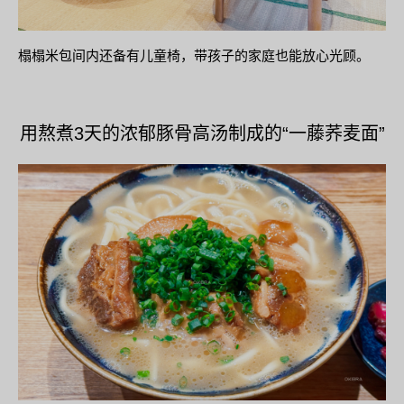
榻榻米包间内还备有儿童椅，带孩子的家庭也能放心光顾。
用熬煮3天的浓郁豚骨高汤制成的“一藤荞麦面”