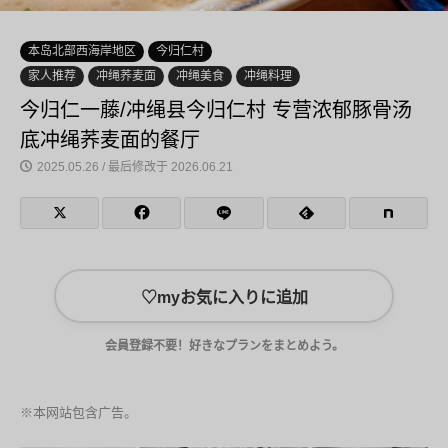
本岛北部西海岸地区
今归仁村
家人推荐
冲绳荞麦面
冲绳美食
冲绳料理
今归仁一藤/冲绳县今归仁村 专营浓郁豚骨汤
底冲绳荞麦面的餐厅
2025.05.26 / 最后修改于 2026.06.21
♡
myお気に入りに追加
会員登録不要！好きなプランをまとめよう。
※本网站包含广告。