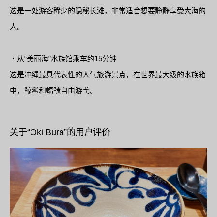
这是一处游客稀少的隐秘长滩，非常适合想要静静享受大海的
人。
・从“美丽海”水族馆乘车约15分钟
这是冲绳最具代表性的人气旅游景点，在世界最大级的水族箱
中，鲸鲨和蝠鲼自由游弋。
关于“Oki Bura”的用户评价