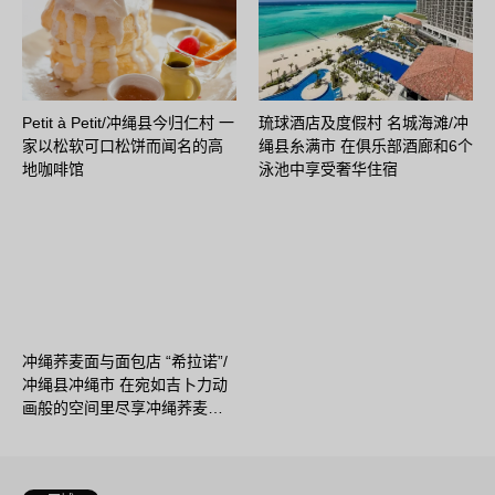
Petit à Petit/冲绳县今归仁村 一
琉球酒店及度假村 名城海滩/冲
家以松软可口松饼而闻名的高
绳县糸满市 在俱乐部酒廊和6个
地咖啡馆
泳池中享受奢华住宿
冲绳荞麦面与面包店 “希拉诺”/
冲绳县冲绳市 在宛如吉卜力动
画般的空间里尽享冲绳荞麦…