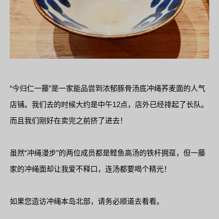
“今归仁一藤”是一家能品尝到浓郁豚骨汤底冲绳荞麦面的人气
店铺。我们去的时候大约是中午12点，店外已经排起了长队。
而且我们刚好在卖完之前挤了进去！
虽然“冲绳漫步”的两位成员都是鲣鱼高汤的铁杆拥趸，但一藤
家的冲绳面却让我爱不释口，连汤都要喝个精光！
如果您造访冲绳本岛北部，请务必顺道去看看。