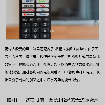
更令人欣喜的是，这里还配备了“榻榻米房间＋床垫”。由于无
需担心从床上摔下来，即使是正处于爬行期的婴儿或带着幼儿
的家庭，也能安心入睡。夜晚，您可以躺在柔软的榻榻米上慵
懒地翻滚，通过客房内的电视观看VOD（视频点播）电影。仿
佛置身于时尚的别墅之中，尽享奢华的漫长夜晚。
推开门，就在眼前！全长142米的无边际泳池