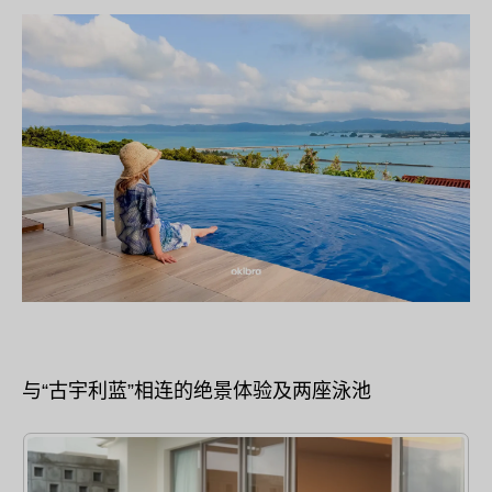
与“古宇利蓝”相连的绝景体验及两座泳池