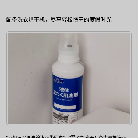
配备洗衣烘干机，尽享轻松惬意的度假时光
“不想把湿漉漉的泳衣带回家”、“需要给孩子准备大量换洗衣