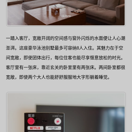
一踏入客厅，宽敞开阔的空间感与窗外闪烁的水面便让人心潮
澎湃。这座豪华泳池别墅最多可容纳8人入住。其魅力在于空
间宽敞，即使团体出行，每位住客也能尽享惬意放松的时光。
客厅里有一张床，靠近玄关的卧室里有两张床。两间卧室都很
宽敞，即使两个大人也能舒舒服服地大字形躺着睡觉。