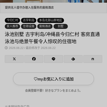
提供无人值守办理入住服务的度假酒店
今归仁村
古宇利岛
本岛北部山原地区
家人推荐
住宿设施
度假酒店
别墅
泳池别墅 古宇利岛/冲绳县今归仁村 客房直通
泳池与绝景午餐令人惊叹的住宿地
2026.06.22 / 最后修改于 2026.06.22
♡
myお気に入りに追加
会員登録不要！好きなプランをまとめよう。
※本网站包含广告。