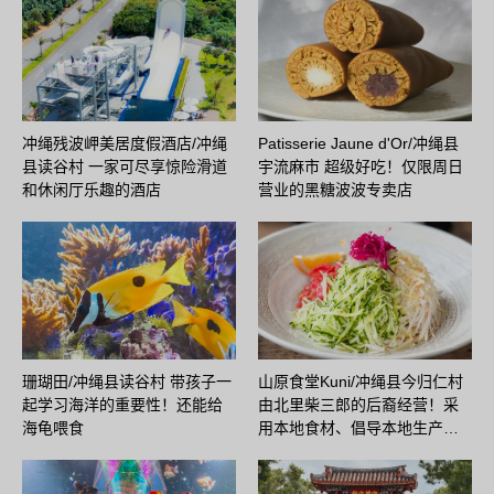
冲绳残波岬美居度假酒店/冲绳
Patisserie Jaune d'Or/冲绳县
县读谷村 一家可尽享惊险滑道
宇流麻市 超级好吃！仅限周日
和休闲厅乐趣的酒店
营业的黑糖波波专卖店
珊瑚田/冲绳县读谷村 带孩子一
山原食堂Kuni/冲绳县今归仁村
起学习海洋的重要性！还能给
由北里柴三郎的后裔经营！采
海龟喂食
用本地食材、倡导本地生产…