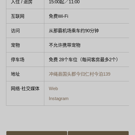
入住 / 退房
15:00起／11:00
互联网
免费Wi-Fi
访问
从那霸机场乘车约90分钟
宠物
不允许携带宠物
停车场
免费 28个车位（每间客房最多2个）
地址
冲绳县国头郡今归仁村今泊139
网络·社交媒体
Web
Instagram