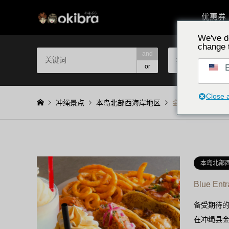
优惠券
We've d
change 
and
按区域选择
E
or
Close 
冲绳景点
本岛北部西海岸地区
金武町
本岛北部
Blue En
备受期待的“Bl
在冲绳县