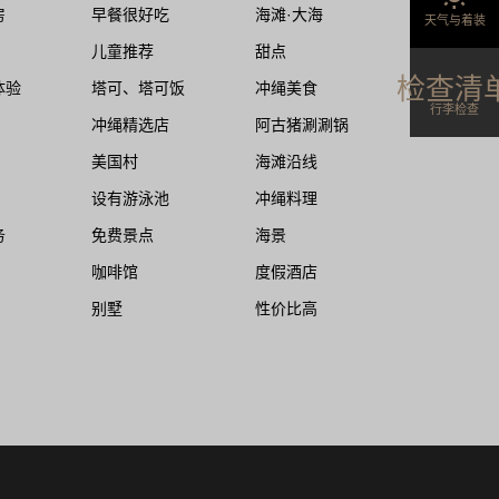
房
早餐很好吃
海滩·大海
天气与着装
儿童推荐
甜点
检查清
体验
塔可、塔可饭
冲绳美食
行李检查
冲绳精选店
阿古猪涮涮锅
美国村
海滩沿线
设有游泳池
冲绳料理
务
免费景点
海景
咖啡馆
度假酒店
别墅
性价比高