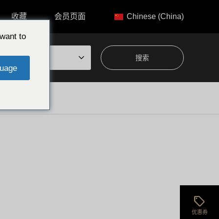
收藏
会员页面
Chinese (China)
want to
题中选择
uage
本岛北部西海岸地区
家人推荐
KIN日出海滩/金武町 县内最大级长海滩
的交通方式及……
sell
位于冲绳县金武町的KIN日出海滩海滨公园，
优惠券