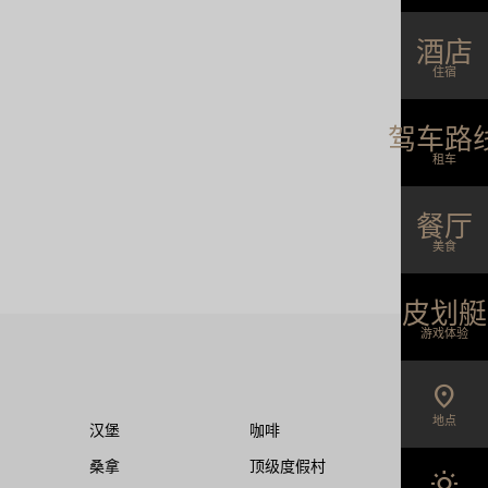
拥有一片全县最大规模的800米长人工海滩。
酒店
这里可以体验各类水上活动和烧烤，是深受家
庭游客喜爱的人工海滩……
住宿
驾车路
阅读更多
租车
餐厅
美食
皮划艇
游戏体验
location_on
地点
汉堡
咖啡
桑拿
顶级度假村
wb_sunny