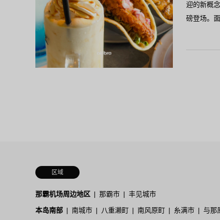
迎的新概
磅登场。
区域
那霸机场周边地区
那霸市
丰见城市
本岛南部
南城市
八重濑町
南风原町
糸满市
与那