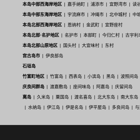
本岛中部西海岸地区
嘉手纳町
浦添市
宜野湾市
读
本岛中部东海岸地区
宇流麻市
冲绳市
北中城村
中
本岛北部西海岸地区
恩纳村
金武町
宜野座村
本岛北部·名护地区
名护市
本部町
今归仁村
古宇利
本岛北部山原地区
国头村
大宜味村
东村
宫古岛市
伊良部岛
石垣岛
竹富町地区
竹富岛
西表岛
小滨岛
黑岛
波照间岛
庆良间群岛
渡嘉敷岛
座间味岛
阿嘉岛
庆留间岛
离岛
久米岛
粟国岛
渡名喜岛
北大东岛
南大东岛
水纳岛
伊江岛
伊是名岛
伊平屋岛
多良间岛
与