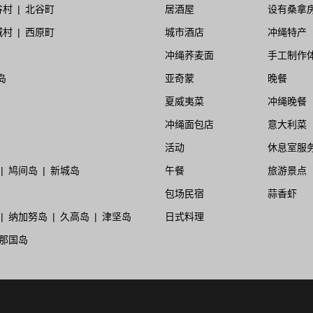
谷村
北谷町
居酒屋
设有桑拿
城村
西原町
城市酒店
冲绳特产
冲绳荞麦面
手工制作
岛
亚奇蒙
晚餐
夏威夷菜
冲绳晚餐
冲绳面包店
意大利菜
活动
休息室服
鸠间岛
新城岛
午餐
旅游景点
包场民宿
蒜香虾
纳加努岛
久高岛
津坚岛
日式料理
那国岛