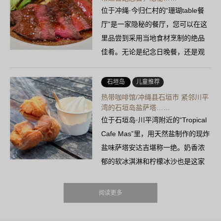
位于冲绳·今归仁村的“珊瑚table餐
厅”是一家隐秘的餐厅，您可以在这
里品尝到采用当地食材烹制的绝品
佳肴。无论是纪念日晚餐，还是观
光途中的小憩，这里都是绝佳之
选！
石垣岛
儿童推荐
热带咖啡馆/冲绳县石垣市 紧邻川平
湾的石垣岛盐萨塔……
位于石垣岛·川平湾附近的“Tropical
Cafe Mas”里，用天然盐制作的现炸
盐味萨塔安达吉堪称一绝。奶香浓
郁的软冰淇淋和柠檬冰沙也是这家
岛上咖啡馆的人气单品……
阅读更多