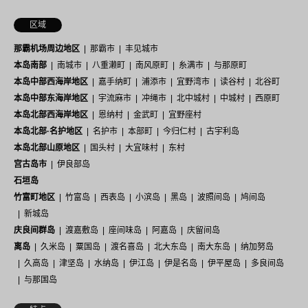
区域
那霸机场周边地区
那霸市
丰见城市
本岛南部
南城市
八重濑町
南风原町
糸满市
与那原町
本岛中部西海岸地区
嘉手纳町
浦添市
宜野湾市
读谷村
北谷町
本岛中部东海岸地区
宇流麻市
冲绳市
北中城村
中城村
西原町
本岛北部西海岸地区
恩纳村
金武町
宜野座村
本岛北部·名护地区
名护市
本部町
今归仁村
古宇利岛
本岛北部山原地区
国头村
大宜味村
东村
宫古岛市
伊良部岛
石垣岛
竹富町地区
竹富岛
西表岛
小滨岛
黑岛
波照间岛
鸠间岛
新城岛
庆良间群岛
渡嘉敷岛
座间味岛
阿嘉岛
庆留间岛
离岛
久米岛
粟国岛
渡名喜岛
北大东岛
南大东岛
纳加努岛
久高岛
津坚岛
水纳岛
伊江岛
伊是名岛
伊平屋岛
多良间岛
与那国岛