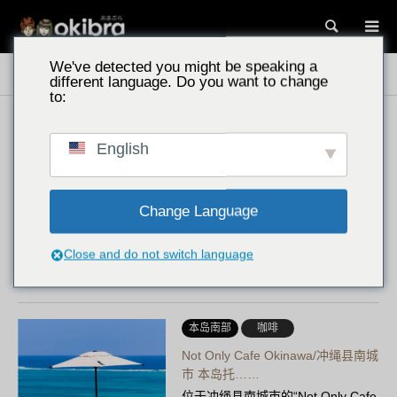
搜索
We've detected you might be speaking a
冲绳景点
咖啡馆
different language. Do you want to change
to:
今归仁村
咖啡
English
Lucian Blue/冲绳县今归仁村 在一栋
已有62年历史的古民居中体验……
位于冲绳县今归仁村的“Lucian
Change Language
Blue”，是一家由一栋拥有62年历史
的古民居改造而成的现代隐秘咖啡
Close and do not switch language
馆。这里提供从早上8点开始供应的
早餐，以及精心制作的松饼和芝士
蛋糕……
本岛南部
咖啡
Not Only Cafe Okinawa/冲绳县南城
市 本岛托……
位于冲绳县南城市的“Not Only Cafe