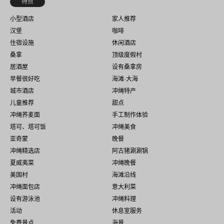
特点
小型酒店
家人推荐
汉堡
咖啡
住宿设施
休闲酒店
桑拿
顶级度假村
居酒屋
设有桑拿房
早餐很好吃
海滩·大海
城市酒店
冲绳特产
儿童推荐
甜点
冲绳荞麦面
手工制作体验
塔可、塔可饭
冲绳美食
亚奇蒙
晚餐
冲绳精选店
阿古猪涮涮锅
夏威夷菜
冲绳晚餐
美国村
海滩沿线
冲绳面包店
意大利菜
设有游泳池
冲绳料理
活动
休息室服务
免费景点
海景