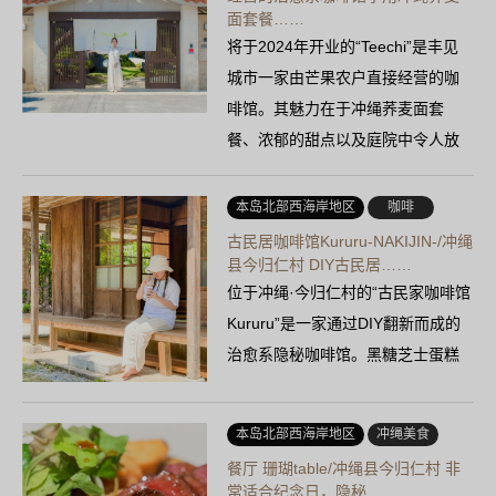
面套餐……
将于2024年开业的“Teechi”是丰见
城市一家由芒果农户直接经营的咖
啡馆。其魅力在于冲绳荞麦面套
餐、浓郁的甜点以及庭院中令人放
松的空间。
本岛北部西海岸地区
咖啡
古民居咖啡馆Kururu-NAKIJIN-/冲绳
县今归仁村 DIY古民居……
位于冲绳·今归仁村的“古民家咖啡馆
Kururu”是一家通过DIY翻新而成的
治愈系隐秘咖啡馆。黑糖芝士蛋糕
和红薯芭菲备受欢迎。
本岛北部西海岸地区
冲绳美食
餐厅 珊瑚table/冲绳县今归仁村 非
常适合纪念日，隐秘……