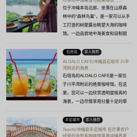
尽享地中海美食与绝美海景……
位于冲绳本岛北部、坐落在山原森
林中的“森林鸟巢”，是一家可以从手
工打造的树屋露台眺望大海的咖啡
馆。一边品尝地中海美食和自制甜
点，一边沉浸在大自然之中……
石垣岛
家人推荐
ALOALO CAFE/冲绳县石垣市 川平
湾附近的海景……
石垣岛的ALOALO CAFE是一家位
于川平湾附近的绝景咖啡馆。在这
里，您可以一边欣赏透明度极高的
海景，一边尽情享用分量十足的章
鱼饭和双拼咖喱。此外还设有住宿
设施……
丰见城市
家人推荐
Teechi/冲绳县丰见城市 在芒果农户
经营的治愈系咖啡馆享用冲绳荞麦