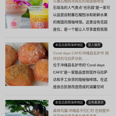
以番石榴刨冰闻名的南国咖啡馆
石垣岛的人气景点“光乐园”是一家可
以品尝自制番石榴刨冰和新鲜水果
的南国风情咖啡馆。这里设有花园
座位，是一个能让人尽享度假氛围
的治愈空间。
本岛北部西海岸地区
家人推荐
Coral days CAFE/冲绳县名护市 刚
炸好的马拉萨达和……
位于冲绳县名护市的“Coral days
CAFE”是一家能品尝到现炸马拉萨
达和手工杂货的隐秘咖啡馆。在这
座由古民居改造而成的温馨空间
里，悠……
本岛北部西海岸地区
设有桑拿房
森林鸟巢/冲绳县今归仁村 在树屋中