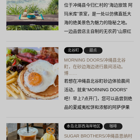
位于冲绳县今归仁村的“海边旅馆 阿
玛米库”茶室，是一处以仿佛直抵大
海的绝美景色为魅力的隐秘之地。
一边品尝店主自制的无农药“山原红
茶”，一边聆听海浪……
北谷町
甜点
MORNING DOORS/冲绳县北谷
町，在砂边海边进行晨间活动。
博……
若想在冲绳县北谷町砂边体验晨间
活动，就来“MORNING DOORS”
吧！早上7点开门，您可以品尝到绝
品的夏威夷松饼和浓郁的阿萨伊果
碗。店内洋溢着木质的温暖……
本岛北部西海岸地区
咖啡
SUGAR BROTHERS/冲绳县恩纳村