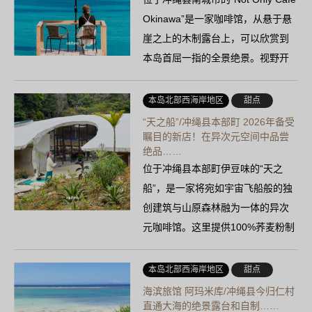
Okinawa”是一家咖啡馆，从悬于悬
崖之上的木制露台上，可以欣赏到
本岛首屈一指的全景绝景。视野开
阔……
本岛北部西海岸地区
甜点
“天之船”/冲绳县本部町 2026年备受
瞩目的新店！在异次元空间中品尝
绝品……
位于冲绳县本部町伊豆味的“天之
船”，是一家将宛如宇宙飞船般的独
创建筑与山原森林融为一体的异次
元咖啡馆。这里提供100%荞麦粉制
成的无麸质正宗加莱特饼……
本岛北部西海岸地区
甜点
海滨旅馆 阿玛米库/冲绳县今归仁村
直通大海的绝景露台和自制……