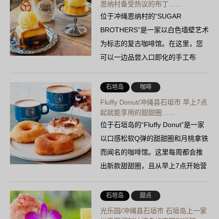
恩纳村备受热议的布丁……
位于冲绳恩纳村的“SUGAR
BROTHERS”是一家以白色墙壁艺术
为标志的复古咖啡馆。在这里，您
可以一边品尝入口即化的手工布
丁，一边在适合拍照的空间里尽享
甜蜜的幸福。
石垣岛
咖啡
Fluffy Donut/冲绳县石垣市 早上7点
起就能享用的甜甜圈……
位于石垣岛的“Fluffy Donut”是一家
以口感松软Q弹的甜甜圈和月桃拿铁
而闻名的咖啡馆。这里每周都会推
出新款甜甜圈，且从早上7点开始营
业，非常适合享用早餐或外带……
石垣岛
甜点
光乐园/冲绳县石垣市 石垣岛上一家