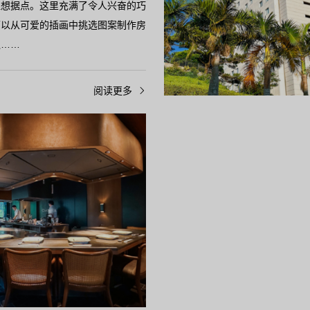
理想据点。这里充满了令人兴奋的巧
可以从可爱的插画中挑选图案制作房
通……
阅读更多
家人推荐
那霸市
城市酒店
ity那霸酒店/冲绳县那霸市 位于国
铁板烧 松尾/冲绳县那霸市 
的南国城市……
宴请和纪念日的铁板烧午餐…
通中心的“JAL City那霸酒店”是
位于那霸市久茂地某酒店内的铁板
型艺术和冲绳美食为特色的度假酒
板烧 松尾”，店内所有座位均为吧
是早餐还是晚餐，都能让您享受一段
5,000日元即可品尝到采用冲绳
意足的住宿体验。
华午餐，正引发热议！
阅读更多