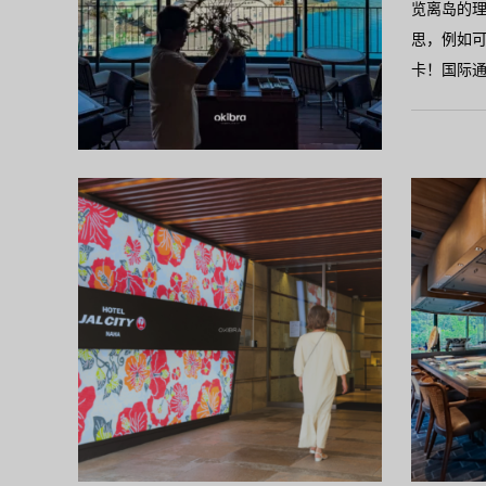
览离岛的
思，例如
卡！国际
那霸市
JAL C
际通中心
位于那霸国际
一家以红
店。无论
令人心满