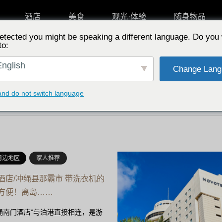
酒店
美食
观光·体验
随身物品
etected you might be speaking a different language. Do you 
to:
按特点选择
从专
nglish
Change Lang
and do not switch language
周边地区
家人推荐
酒店/冲绳县那霸市 带洗衣机的
方便！离岛……
绳南门酒店”与泊港直接相连，是游