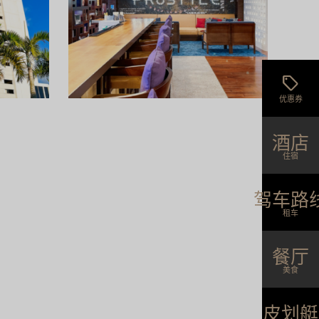
上，拥有那霸首座无边际泳池，环境宁静宜
前”，
人。酒店还提供丰富的早餐自助餐和顶层酒
房和完
廊。情侣、闺蜜旅行……
离国际
sell
阅读更多
优惠券
酒店
最适合商务
住宿
…
驾车路
烧餐厅“铁
租车
台式。仅需
食材制作的奢
餐厅
美食
皮划艇
阅读更多