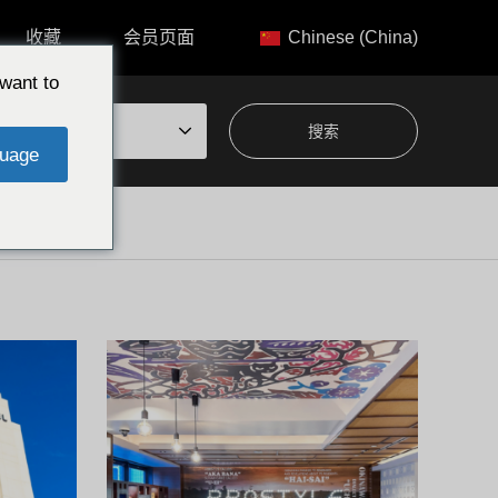
收藏
会员页面
Chinese (China)
want to
题中选择
uage
那霸市
家人推荐
那霸
诺富特冲绳那霸酒店/那霸市 尽享绝美泳
Pro
池与早餐自助的满意住宿体验……
霸市 
诺富特冲绳那霸酒店坐落于那霸市松川的高地
位于那霸