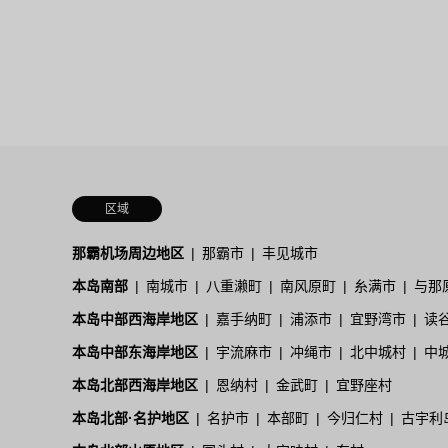
区域
那霸机场周边地区
那霸市
丰见城市
本岛南部
南城市
八重濑町
南风原町
糸满市
与那
本岛中部西海岸地区
嘉手纳町
浦添市
宜野湾市
读
本岛中部东海岸地区
宇流麻市
冲绳市
北中城村
中
本岛北部西海岸地区
恩纳村
金武町
宜野座村
本岛北部·名护地区
名护市
本部町
今归仁村
古宇利