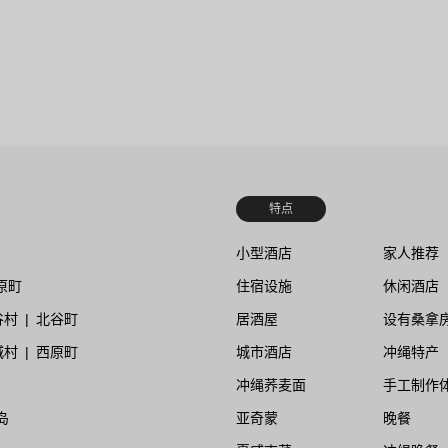
特点
小型酒店
家人推荐
原町
住宿设施
休闲酒店
谷村
北谷町
居酒屋
设有桑拿
城村
西原町
城市酒店
冲绳特产
冲绳荞麦面
手工制作
岛
亚奇蒙
晚餐