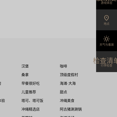
游戏体验
location_on
地点
wb_sunny
天气与着装
检查清
行李检查
汉堡
咖啡
桑拿
顶级度假村
房
早餐很好吃
海滩·大海
儿童推荐
甜点
体验
塔可、塔可饭
冲绳美食
冲绳精选店
阿古猪涮涮锅