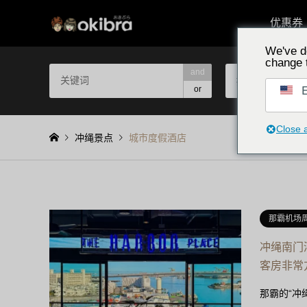
优惠券
We've d
change 
and
按区域选择
E
or
Close 
冲绳景点
城市度假酒店
那霸机场
冲绳南门
客房非常
那霸的“冲