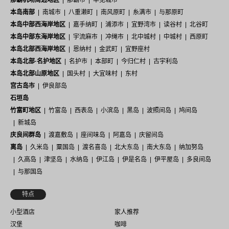
那霸机场周边地区
那霸市
丰见城市
本岛南部
南城市
八重濑町
南风原町
糸满市
与那原町
本岛中部西海岸地区
嘉手纳町
浦添市
宜野湾市
读谷村
北谷町
本岛中部东海岸地区
宇流麻市
冲绳市
北中城村
中城村
西原町
本岛北部西海岸地区
恩纳村
金武町
宜野座村
本岛北部·名护地区
名护市
本部町
今归仁村
古宇利岛
本岛北部山原地区
国头村
大宜味村
东村
宫古岛市
伊良部岛
石垣岛
竹富町地区
竹富岛
西表岛
小滨岛
黑岛
波照间岛
鸠间岛
新城岛
庆良间群岛
渡嘉敷岛
座间味岛
阿嘉岛
庆留间岛
离岛
久米岛
粟国岛
渡名喜岛
北大东岛
南大东岛
纳加努岛
久高岛
津坚岛
水纳岛
伊江岛
伊是名岛
伊平屋岛
多良间岛
与那国岛
特点
小型酒店
家人推荐
汉堡
咖啡