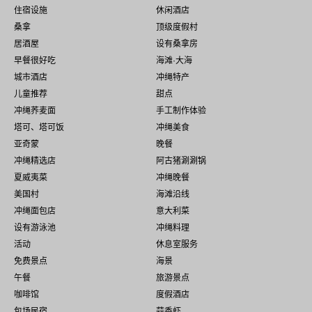
住宿设施
休闲酒店
桑拿
顶级度假村
居酒屋
设有桑拿房
早餐很好吃
海滩·大海
城市酒店
冲绳特产
儿童推荐
甜点
冲绳荞麦面
手工制作体验
塔可、塔可饭
冲绳美食
亚奇蒙
晚餐
冲绳精选店
阿古猪涮涮锅
夏威夷菜
冲绳晚餐
美国村
海滩沿线
冲绳面包店
意大利菜
设有游泳池
冲绳料理
活动
休息室服务
免费景点
海景
午餐
旅游景点
咖啡馆
度假酒店
包场民宿
蒜香虾