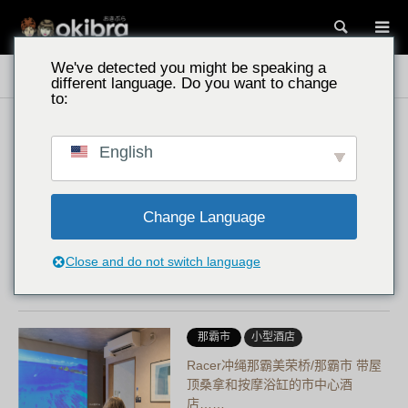
搜索
We've detected you might be speaking a
冲绳景点
大型团体住宿
different language. Do you want to change
to:
今归仁村
家人推荐
English
泳池别墅 古宇利岛/冲绳县今归仁村
客房直通泳池与绝美景观……
坐拥古宇利岛绝景的“Pool Villa 古宇
Change Language
利岛 by Cordio Smart Resort”。所
有客房的露台均直接通往全长142米
Close and do not switch language
的无边际泳池，让您尽享超凡脱俗
的非凡体验……
那霸市
小型酒店
Racer冲绳那霸美荣桥/那霸市 带屋
顶桑拿和按摩浴缸的市中心酒
店……