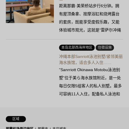
距离那霸·美荣桥站步行6分钟。拥
有屋顶桑拿、按摩浴缸和烧烤露台
的套房，既能享受度假乐趣，又能
体验城市观光，这就是“雷萨尔冲绳
那霸美荣桥”。配备适合长期住宿的
厨房……
本岛北部西海岸地区
住宿设施
冲绳本部Sanriott泳池别墅/紧邻美丽
海水族馆，适合多人入住……
“Sanrriott Okinawa Motobu泳池别
墅”位于美ら海水族馆附近，是一处
每日仅限5组客人的私人别墅。最多
可容纳11人入住，配备私人泳池和
烧烤设施……
区域