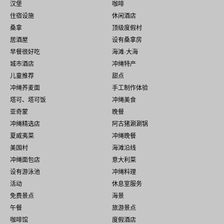
汉堡
咖啡
住宿设施
休闲酒店
桑拿
顶级度假村
居酒屋
设有桑拿房
早餐很好吃
海滩·大海
城市酒店
冲绳特产
儿童推荐
甜点
冲绳荞麦面
手工制作体验
塔可、塔可饭
冲绳美食
亚奇蒙
晚餐
冲绳精选店
阿古猪涮涮锅
夏威夷菜
冲绳晚餐
美国村
海滩沿线
冲绳面包店
意大利菜
设有游泳池
冲绳料理
活动
休息室服务
免费景点
海景
午餐
旅游景点
咖啡馆
度假酒店