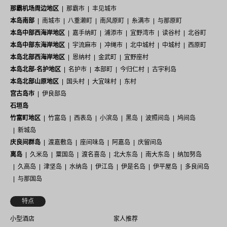
那霸机场周边地区
那霸市
丰见城市
本岛南部
南城市
八重濑町
南风原町
糸满市
与那原町
本岛中部西海岸地区
嘉手纳町
浦添市
宜野湾市
读谷村
北谷町
本岛中部东海岸地区
宇流麻市
冲绳市
北中城村
中城村
西原町
本岛北部西海岸地区
恩纳村
金武町
宜野座村
本岛北部·名护地区
名护市
本部町
今归仁村
古宇利岛
本岛北部山原地区
国头村
大宜味村
东村
宫古岛市
伊良部岛
石垣岛
竹富町地区
竹富岛
西表岛
小滨岛
黑岛
波照间岛
鸠间岛
新城岛
庆良间群岛
渡嘉敷岛
座间味岛
阿嘉岛
庆留间岛
离岛
久米岛
粟国岛
渡名喜岛
北大东岛
南大东岛
纳加努岛
久高岛
津坚岛
水纳岛
伊江岛
伊是名岛
伊平屋岛
多良间岛
与那国岛
特点
小型酒店
家人推荐