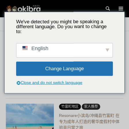
搜索
We've detected you might be speaking a
冲绳景点
活动
different language. Do you want to change
to:
西表岛
家人推荐
English
西表岛酒店 by 星野度假村/人气自
然风度假村住宿及活动……
星野度假村旗下的西表岛酒店是一
Change Language
家与世界自然遗产森林和谐共生的
可持续度假村。这里提供皮划艇、
Close and do not switch language
立式桨板（SUP）、夜间野生动物
探险等丰富多彩的体验项目，非常
适合冬季的自然之旅……
竹富町地区
家人推荐
Resonare小滨岛/冲绳县竹富町 在
专为成年人打造的奢华度假村中体
验非日常之旅