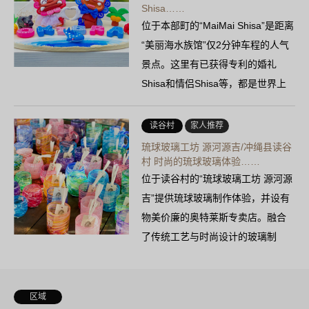
Shisa……
位于本部町的“MaiMai Shisa”是距离
“美丽海水族馆”仅2分钟车程的人气
景点。这里有已获得专利的婚礼
Shisa和情侣Shisa等，都是世界上
独一无二的……
读谷村
家人推荐
琉球玻璃工坊 源河源吉/冲绳县读谷
村 时尚的琉球玻璃体验……
位于读谷村的“琉球玻璃工坊 源河源
吉”提供琉球玻璃制作体验，并设有
物美价廉的奥特莱斯专卖店。融合
了传统工艺与时尚设计的玻璃制
品……
区域