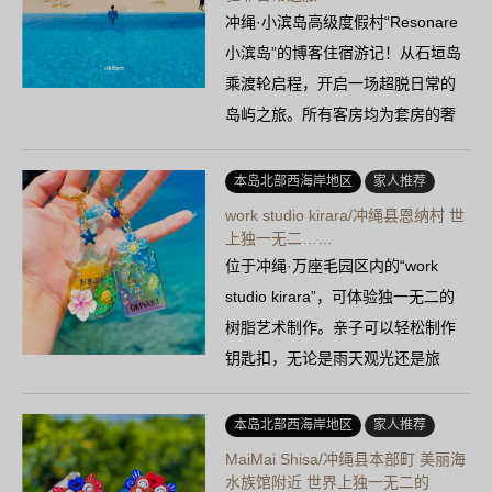
冲绳·小滨岛高级度假村“Resonare
小滨岛”的博客住宿游记！从石垣岛
乘渡轮启程，开启一场超脱日常的
岛屿之旅。所有客房均为套房的奢
华别墅，一边聆听海浪声……
本岛北部西海岸地区
家人推荐
work studio kirara/冲绳县恩纳村 世
上独一无二……
位于冲绳·万座毛园区内的“work
studio kirara”，可体验独一无二的
树脂艺术制作。亲子可以轻松制作
钥匙扣，无论是雨天观光还是旅
行……
本岛北部西海岸地区
家人推荐
MaiMai Shisa/冲绳县本部町 美丽海
水族馆附近 世界上独一无二的