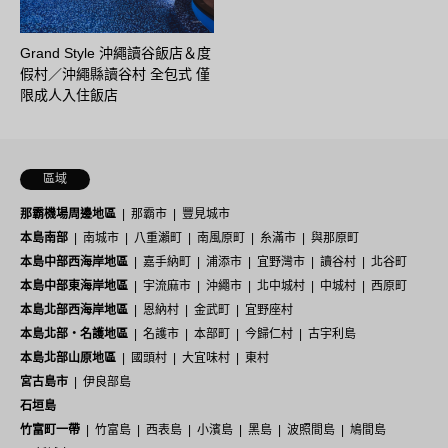
Grand Style 沖繩讀谷飯店＆度
假村／沖繩縣讀谷村 全包式 僅
限成人入住飯店
區域
那霸機場周邊地區
那霸市
豐見城市
本島南部
南城市
八重瀨町
南風原町
糸滿市
與那原町
本島中部西海岸地區
嘉手納町
浦添市
宜野灣市
讀谷村
北谷町
本島中部東海岸地區
宇流麻市
沖繩市
北中城村
中城村
西原町
本島北部西海岸地區
恩納村
金武町
宜野座村
本島北部・名護地區
名護市
本部町
今歸仁村
古宇利島
本島北部山原地區
國頭村
大宜味村
東村
宮古島市
伊良部島
石垣島
竹富町一帶
竹富島
西表島
小濱島
黑島
波照間島
鳩間島