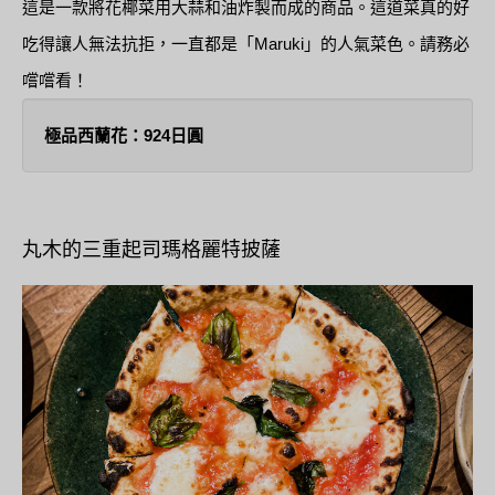
這是一款將花椰菜用大蒜和油炸製而成的商品。這道菜真的好
吃得讓人無法抗拒，一直都是「Maruki」的人氣菜色。請務必
嚐嚐看！
極品西蘭花：924日圓
丸木的三重起司瑪格麗特披薩