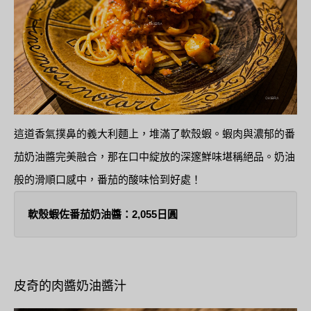
這道香氣撲鼻的義大利麵上，堆滿了軟殼蝦。蝦肉與濃郁的番
茄奶油醬完美融合，那在口中綻放的深邃鮮味堪稱絕品。奶油
般的滑順口感中，番茄的酸味恰到好處！
軟殼蝦佐番茄奶油醬：2,055日圓
皮奇的肉醬奶油醬汁