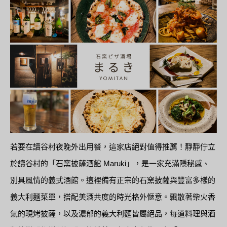
若要在讀谷村夜晚外出用餐，這家店絕對值得推薦！靜靜佇立
於讀谷村的「石窯披薩酒館 Maruki」，是一家充滿隱秘感、
別具風情的義式酒館。這裡備有正宗的石窯披薩與豐富多樣的
義大利麵菜單，搭配美酒共度的時光格外愜意。飄散著柴火香
氣的現烤披薩，以及濃郁的義大利麵皆屬絕品，每道料理與酒