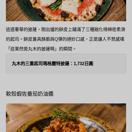
這道奢華的披薩，剛出爐的餅皮上鋪滿了三種融化得綿密柔滑
的起司。餅皮兼具酥脆與Q彈的絕妙口感，正是讓人不禁感嘆
「這果然是丸木的披薩啊」的瞬間。
丸木的三重起司瑪格麗特披薩：1,732日圓
軟殼蝦佐番茄奶油醬