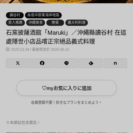
讀谷村
本島中部東海岸地區
家人推薦
沖繩美食
晚餐
義大利料理
石窯披薩酒館「Maruki」／沖繩縣讀谷村 在這
處隱世小店品嚐正宗絕品義式料理
2025.01.04 / 最後修改於 2026.06.15
♡
myお気に入りに追加
会員登録不要！好きなプランをまとめよう。
※本網站包含廣告。