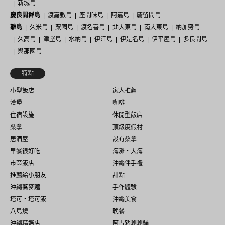
新城島
慶良間群島
渡嘉敷島
座間味島
阿嘉島
慶留間島
離島
久米島
粟國島
渡名喜島
北大東島
南大東島
納加努島
久高島
津堅島
水納島
伊江島
伊是名島
伊平屋島
多良間島
與那國島
特點
小型飯店
家人推薦
漢堡
咖啡
住宿設施
休閒型飯店
桑拿
頂級度假村
居酒屋
設有桑拿
早餐很好吃
海灘・大海
市區飯店
沖繩伴手禮
推薦給小朋友
甜點
沖繩蕎麥麵
手作體驗
塔可・塔可飯
沖繩美食
八島燒
晚餐
沖繩精選店
阿古豬涮涮鍋