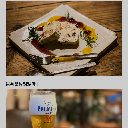
還有飯後甜點喔！