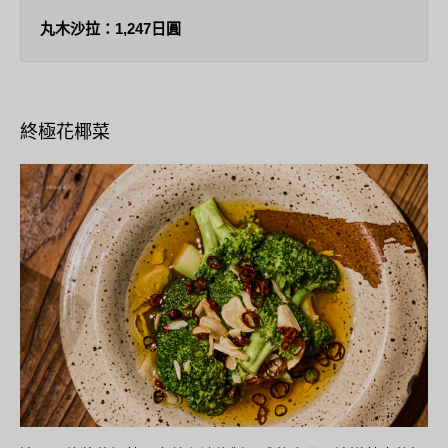
丸木沙拉：1,247日圓
終極花椰菜