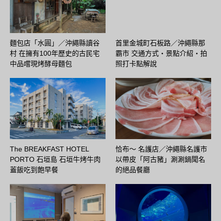
麵包店「水圓」／沖繩縣讀谷
首里金城町石板路／沖繩縣那
村 在擁有100年歷史的古民宅
霸市 交通方式・景點介紹・拍
中品嚐現烤酵母麵包
照打卡點解說
The BREAKFAST HOTEL
恰布〜 名護店／沖繩縣名護市
PORTO 石垣島 石垣牛烤牛肉
以帶皮「阿古豬」涮涮鍋聞名
蓋飯吃到飽早餐
的絕品餐廳