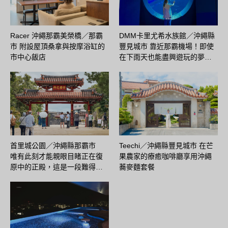
Racer 沖繩那霸美榮橋／那霸
DMM卡里尤希水族館／沖繩縣
市 附設屋頂桑拿與按摩浴缸的
豐見城市 靠近那霸機場！即使
市中心飯店
在下雨天也能盡興遊玩的夢…
首里城公園／沖繩縣那霸市
Teechi／沖繩縣豐見城市 在芒
唯有此刻才能親眼目睹正在復
果農家的療癒咖啡廳享用沖繩
原中的正殿，這是一段難得…
蕎麥麵套餐