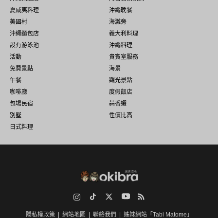
夏威夷料理
沖繩晚餐
美國村
海灘旁
沖繩麵包店
義大利料理
設有游泳池
沖繩料理
活動
貴賓室服務
免費景點
海景
午餐
觀光景點
咖啡廳
度假飯店
包場民宿
蒜香蝦
別墅
性價比高
日式料理
Instagram
TikTok
Twitter
YouTube
RSS
隱私權政策
網站地圖
聯絡我們
姊妹網站「Tabi Matome」