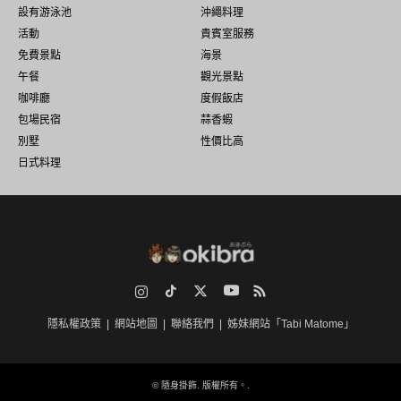
設有游泳池
沖繩料理
活動
貴賓室服務
免費景點
海景
午餐
觀光景點
咖啡廳
度假飯店
包場民宿
蒜香蝦
別墅
性價比高
日式料理
Instagram
TikTok
Twitter
YouTube
RSS
隱私權政策
網站地圖
聯絡我們
姊妹網站「Tabi Matome」
©
隨身掛飾
. 版權所有。.