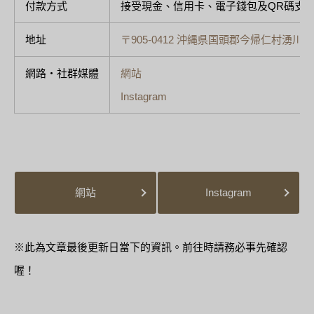
付款方式
接受現金、信用卡、電子錢包及QR碼支
地址
〒905-0412 沖縄県国頭郡今帰仁村湧川
網路・社群媒體
網站
Instagram
網站
Instagram
※此為文章最後更新日當下的資訊。前往時請務必事先確認
喔！