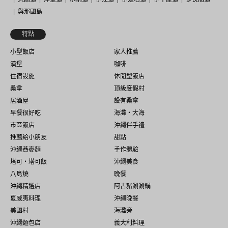
與那國島
特點
小型飯店
家人推薦
漢堡
咖啡
住宿設施
休閒型飯店
桑拿
頂級度假村
居酒屋
設有桑拿
早餐很好吃
海灘・大海
市區飯店
沖繩伴手禮
推薦給小朋友
甜點
沖繩蕎麥麵
手作體驗
塔可・塔可飯
沖繩美食
八島燒
晚餐
沖繩精選店
阿古豬涮涮鍋
夏威夷料理
沖繩晚餐
美國村
海灘旁
沖繩麵包店
義大利料理