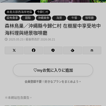
本島北部西海岸地區
今歸仁村
設有桑拿
甜點
沖繩美食
海景
午餐
咖啡廳
森林鳥巢／沖繩縣今歸仁村 在樹屋中享受地中
海料理與絕景咖啡廳
2025.05.23 / 最後修改於 2026.06.21
♡
myお気に入りに追加
会員登録不要！好きなプランをまとめよう。
※本網站包含廣告。