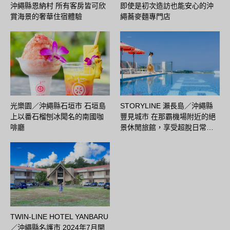
沖繩縣恩納村 所有客房皆可欣
即使是初次造訪也能安心的沖
賞海景的奢華住宿體驗
繩蕎麥麵專門店
光樂園／沖繩縣石垣市 石垣島
STORYLINE 瀨長島／沖繩縣
上以番石榴刨冰聞名的南國咖
豐見城市 在那霸機場附近的絕
啡廳
景休閒旅館，享受超脫日常…
TWIN-LINE HOTEL YANBARU
／沖繩縣名護市 2024年7月開