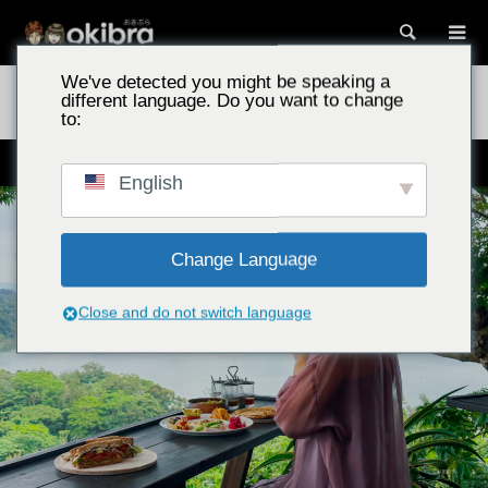
搜尋
We've detected you might be speaking a
沖繩景點
森林鳥巢／沖繩縣今歸仁村 在樹屋中享受地中海料理與絕
different language. Do you want to change
景咖啡廳
to:
大人の隠れ家。海の見える森カフェ
English
Change Language
Close and do not switch language