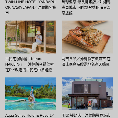
TWIN-LINE HOTEL YANBARU
琉球溫泉 瀨長島飯店／沖繩縣
OKINAWA JAPAN／沖繩縣名護
豐見城市 可眺望飛機的海景溫
市
泉旅館
古民宅咖啡廳「Kururu-
丸吉食品／沖繩縣宇流麻市 在
NAKIJIN-」／沖繩縣今歸仁村
濱比嘉島品嚐當地名產天婦羅
在DIY改造的古民宅中品嚐療…
Aqua Sense Hotel & Resort／
玉家 豐崎店／沖繩縣豐見城市