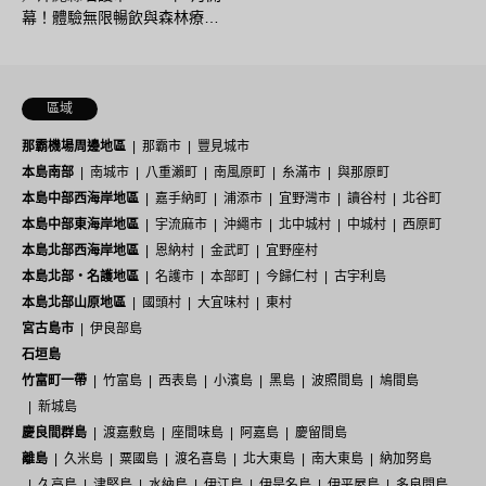
幕！體驗無限暢飲與森林療…
區域
那霸機場周邊地區
那霸市
豐見城市
本島南部
南城市
八重瀨町
南風原町
糸滿市
與那原町
本島中部西海岸地區
嘉手納町
浦添市
宜野灣市
讀谷村
北谷町
本島中部東海岸地區
宇流麻市
沖繩市
北中城村
中城村
西原町
本島北部西海岸地區
恩納村
金武町
宜野座村
本島北部・名護地區
名護市
本部町
今歸仁村
古宇利島
本島北部山原地區
國頭村
大宜味村
東村
宮古島市
伊良部島
石垣島
竹富町一帶
竹富島
西表島
小濱島
黑島
波照間島
鳩間島
新城島
慶良間群島
渡嘉敷島
座間味島
阿嘉島
慶留間島
離島
久米島
粟國島
渡名喜島
北大東島
南大東島
納加努島
久高島
津堅島
水納島
伊江島
伊是名島
伊平屋島
多良間島