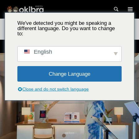
搜尋
We've detected you might be speaking a
沖繩景點
泳池別墅 古宇利島／沖繩縣今歸仁村 客房直通泳池與絕景
different language. Do you want to change
午餐令人感動的住宿
to:
從客房可直接通往泳池、可欣賞古宇利大橋景色的別墅
English
Change Language
Close and do not switch language
2
3
4
5