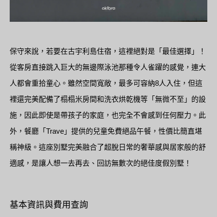
保守來說，若要在古宇利島住宿，這裡絕對是「最佳選擇」！
從客房直接跳入巨大的無邊際泳池那種令人雀躍的感覺，連大
人都會重拾童心。雖然空間寬敞，最多可容納8人入住，但這
裡還完美配備了榻榻米房間和洗衣烘乾機等「無微不至」的設
施，因此即使是帶孩子的家庭，也完全不會感到任何壓力。此
外，餐廳「Trave」提供的兒童免費絕品午餐，性價比簡直堪
稱神級。這座別墅完美融合了超脫日常的奢華感與居家般的舒
適感，是讓人想一去再去、回訪無數次的絕佳度假別墅！
基本資訊與費用查詢