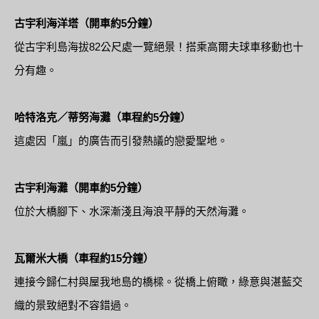
古宇利海洋塔（開車約5分鐘）
從古宇利島海拔82公尺處一覽絕景！搭乘高爾夫球車移動也十
分有趣。
哈特洛克／蒂努海灘（車程約5分鐘）
這處因「嵐」的廣告而引發熱議的戀愛聖地。
古宇利海灘（開車約5分鐘）
位於大橋腳下、水深漸淺且海浪平靜的天然海灘。
瓦爾米大橋（車程約15分鐘）
連接今歸仁村與屋我地島的橋樑。從橋上俯瞰，綠意與湛藍交
織的景致絕對不容錯過。