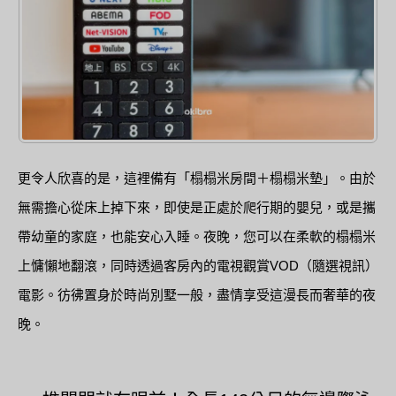
更令人欣喜的是，這裡備有「榻榻米房間＋榻榻米墊」。由於
無需擔心從床上掉下來，即使是正處於爬行期的嬰兒，或是攜
帶幼童的家庭，也能安心入睡。夜晚，您可以在柔軟的榻榻米
上慵懶地翻滾，同時透過客房內的電視觀賞VOD（隨選視訊）
電影。彷彿置身於時尚別墅一般，盡情享受這漫長而奢華的夜
晚。