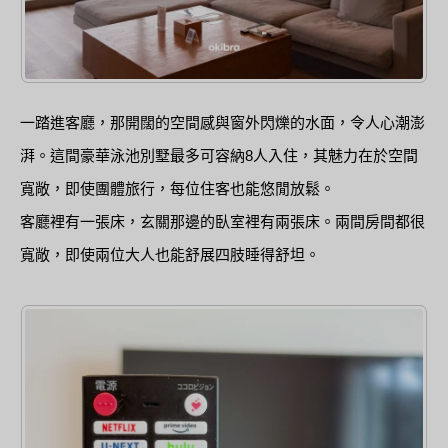
一踏進客廳，那開闊的空間感與窗外閃爍的水面，令人心潮澎
湃。這間豪華泳池別墅最多可容納8人入住，其魅力在於空間
寬敞，即使團體旅行，每位住客也能悠閒放鬆。
客廳裡有一張床，玄關那邊的臥室裡有兩張床。兩間房間都很
寬敞，即使兩位大人也能舒展四肢睡得舒坦。