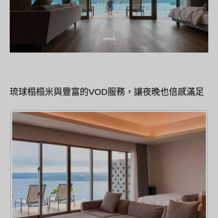
琉球榻榻米與豐富的VOD服務，讓夜晚也倍感滿足