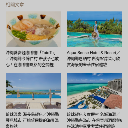
相關文章
沖繩蕎麥麵咖啡廳「TotoTo」
Aqua Sense Hotel & Resort／
／沖繩縣今歸仁村 帶孩子也放
沖繩縣恩納村 所有客房皆可欣
心！在咖啡廳風格的空間裡…
賞海景的奢華住宿體驗
琉球溫泉 瀨長島飯店／沖繩縣
琉球飯店＆度假村 名城海灘／
豐見城市 可眺望飛機的海景溫
沖繩縣糸滿市 在俱樂部酒廊與6
泉旅館
座泳池中享受奢華住宿體驗