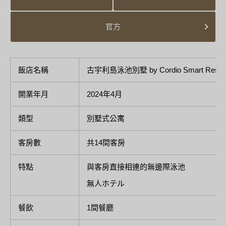
官方
飯店名稱
古宇利島泳池別墅 by Cordio Smart Resor
開業年月
2024年4月
類型
別墅式公寓
客房數
共14間客房
特點
與客房直接相連的無邊際泳池
無人ホテル
餐飲
1間餐廳