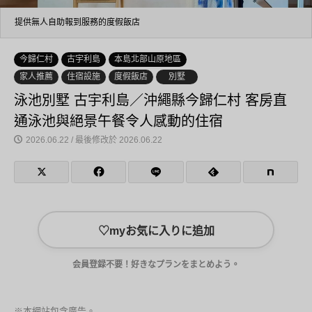
提供無人自助報到服務的度假飯店
今歸仁村
古宇利島
本島北部山原地區
家人推薦
住宿設施
度假飯店
別墅
泳池別墅 古宇利島／沖繩縣今歸仁村 客房直
通泳池與絕景午餐令人感動的住宿
2026.06.22 / 最後修改於 2026.06.22
♡
myお気に入りに追加
会員登録不要！好きなプランをまとめよう。
※本網站包含廣告。