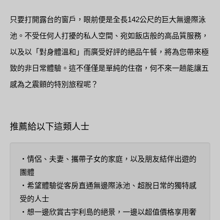
只要打開露台的窗戶，眼前便是全長142公尺的巨大無邊際泳
池。不受任何人打擾的私人空間、宛如飯店般的高品質服務，
以及以「對身體溫和」而廣受好評的絕品午餐，將為您帶來極
致的非日常體驗。這不僅僅是單純的住宿，何不來一趟能讓五
感為之震顫的特別旅程呢？
推薦給以下這類人士
・情侶、夫妻、攜帶子女的家庭，以及朋友結伴出遊的
團體
・希望體驗從客房直通無邊際泳池、超脫日常的獨特感
受的人士
・想一邊欣賞古宇利島的絕景，一邊以超值價格享用奢