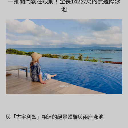
一推開門就在眼前！全長142公尺的無邊際泳
池
與「古宇利藍」相連的絕景體驗與兩座泳池