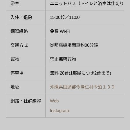
浴室
ユニットバス（トイレと浴室は仕切りあ
入住／退房
15:00起／11:00
網際網路
免費 Wi-Fi
交通方式
從那霸機場開車約90分鐘
寵物
禁止攜帶寵物
停車場
無料 28台(1部屋につき2台まで)
地址
沖縄県国頭郡今帰仁村今泊１３９
網路・社群媒體
Web
Instagram