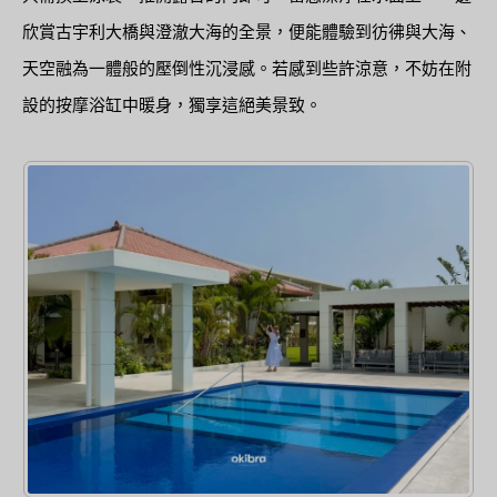
欣賞古宇利大橋與澄澈大海的全景，便能體驗到彷彿與大海、
天空融為一體般的壓倒性沉浸感。若感到些許涼意，不妨在附
設的按摩浴缸中暖身，獨享這絕美景致。