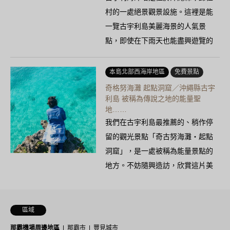
村的一處絕景觀景設施。這裡是能
一覽古宇利島美麗海景的人氣景
點，即使在下雨天也能盡興遊覽的
貝殼博物館和……
本島北部西海岸地區
免費景點
奇格努海灘 起點洞窟／沖繩縣古宇
利島 被稱為傳說之地的能量聖
地……
我們在古宇利島最推薦的、稍作停
留的觀光景點「奇古努海灘・起點
洞窟」，是一處被稱為能量景點的
地方。不妨隨興造訪，欣賞這片美
景……
區域
那霸機場周邊地區
那霸市
豐見城市