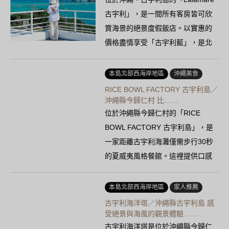
古宇利」，是一間所有客房皆可欣
賞海景的絕景度假飯店。以實惠的
價格盡情享受「古宇利藍」，是北
部觀光的理想據點……
本島北部西海岸地區
沖繩美食
RICE BOWL FACTORY 古宇利島／
沖繩縣今歸仁村 比……
位於沖繩縣今歸仁村的「RICE
BOWL FACTORY 古宇利島」，是
一家距離古宇利海灘僅需步行30秒
的夏威夷風格餐館。這裡提供口感
酥脆的塔可飯、蒜香蝦等……
本島北部西海岸地區
家人推薦
古宇利海洋塔／沖繩縣古宇利島 感
受絕景與海風的觀景體驗……
古宇利海洋塔是位於沖繩縣今歸仁