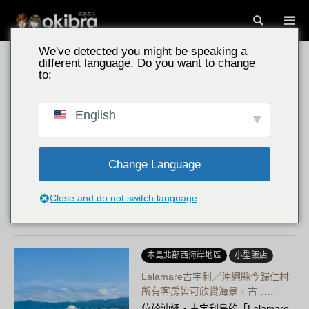
搜尋
We've detected you might be speaking a
沖繩景點
本島北部・名護地區
古宇利島
different language. Do you want to change
to:
今歸仁村
家人推薦
English
泳池別墅 古宇利島／沖繩縣今歸仁
村 客房直通泳池與絕景露台……
坐擁古宇利島絕景的「Pool Villa 古
Change Language
宇利島 by Cordio Smart
Resort」。所有客房的露台皆可直
Close and do not switch language
接通往全長142公尺的無邊際泳池，
讓您體驗極致的非日常感受……
本島北部西海岸地區
小型飯店
Lalamare古宇利／沖繩縣今歸仁村
所有客房皆可欣賞海景，古……
位於沖繩・古宇利島的「Lalamare