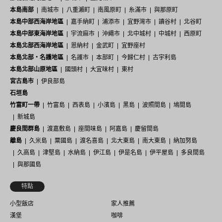
本島南部
南城市
八重瀨町
南風原町
糸滿市
與那原町
本島中部西海岸地區
嘉手納町
浦添市
宜野灣市
讀谷村
北谷町
本島中部東海岸地區
宇流麻市
沖繩市
北中城村
中城村
西原町
本島北部西海岸地區
恩納村
金武町
宜野座村
本島北部・名護地區
名護市
本部町
今歸仁村
古宇利島
本島北部山原地區
國頭村
大宜味村
東村
宮古島市
伊良部島
石垣島
竹富町一帶
竹富島
西表島
小濱島
黑島
波照間島
鳩間島
新城島
慶良間群島
渡嘉敷島
座間味島
阿嘉島
慶留間島
離島
久米島
粟國島
渡名喜島
北大東島
南大東島
納加努島
久高島
津堅島
水納島
伊江島
伊是名島
伊平屋島
多良間島
與那國島
特點
小型飯店
家人推薦
漢堡
咖啡