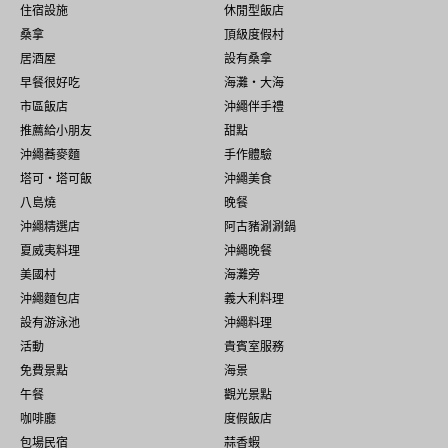
住宿設施
休閒型飯店
桑拿
頂級度假村
居酒屋
設有桑拿
早餐很好吃
海灘・大海
市區飯店
沖繩伴手禮
推薦給小朋友
甜點
沖繩蕎麥麵
手作體驗
塔可・塔可飯
沖繩美食
八島燒
晚餐
沖繩精選店
阿古豬涮涮鍋
夏威夷料理
沖繩晚餐
美國村
海灘旁
沖繩麵包店
義大利料理
設有游泳池
沖繩料理
活動
貴賓室服務
免費景點
海景
午餐
觀光景點
咖啡廳
度假飯店
包場民宿
蒜香蝦