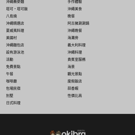
沖繩蕎麥麵
手作體驗
塔可・塔可飯
沖繩美食
八島燒
晚餐
沖繩精選店
阿古豬涮涮鍋
夏威夷料理
沖繩晚餐
美國村
海灘旁
沖繩麵包店
義大利料理
設有游泳池
沖繩料理
活動
貴賓室服務
免費景點
海景
午餐
觀光景點
咖啡廳
度假飯店
包場民宿
蒜香蝦
別墅
性價比高
日式料理