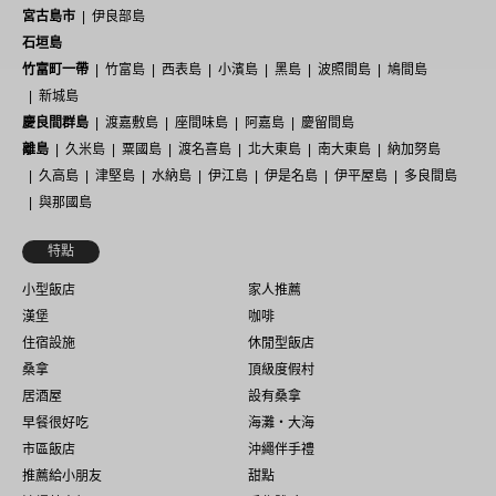
宮古島市
伊良部島
石垣島
竹富町一帶
竹富島
西表島
小濱島
黑島
波照間島
鳩間島
新城島
慶良間群島
渡嘉敷島
座間味島
阿嘉島
慶留間島
離島
久米島
粟國島
渡名喜島
北大東島
南大東島
納加努島
久高島
津堅島
水納島
伊江島
伊是名島
伊平屋島
多良間島
與那國島
特點
小型飯店
家人推薦
漢堡
咖啡
住宿設施
休閒型飯店
桑拿
頂級度假村
居酒屋
設有桑拿
早餐很好吃
海灘・大海
市區飯店
沖繩伴手禮
推薦給小朋友
甜點