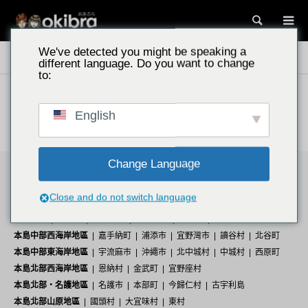
搜尋
We've detected you might be speaking a
沖繩景點
離島
津堅島
different language. Do you want to change
to:
English
沒有掛號信件。.
Change Language
區域
Close and do not switch language
那霸機場周邊地區
那霸市
豐見城市
本島南部
南城市
八重瀨町
南風原町
糸滿市
與那原町
本島中部西海岸地區
嘉手納町
浦添市
宜野灣市
讀谷村
北谷町
本島中部東海岸地區
宇流麻市
沖繩市
北中城村
中城村
西原町
本島北部西海岸地區
恩納村
金武町
宜野座村
本島北部・名護地區
名護市
本部町
今歸仁村
古宇利島
本島北部山原地區
國頭村
大宜味村
東村