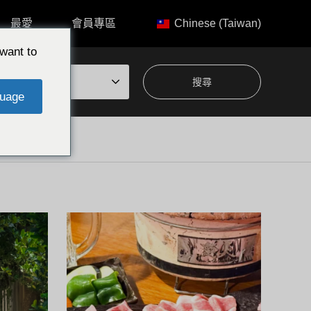
最愛
會員專區
Chinese (Taiwan)
want to
題中選擇
uage
今歸仁村
家人推薦
今歸
住宿｜陽月-Hizuki-/沖繩縣今歸仁村 坐
琉球
落於今泊的福木林蔭道旁……
今歸
中…
位於沖繩縣今歸仁村今泊的福木林蔭道旁，坐