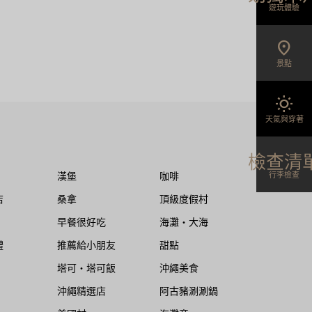
遊玩體驗
location_on
景點
wb_sunny
天氣與穿著
檢查清
行李檢查
漢堡
咖啡
店
桑拿
頂級度假村
早餐很好吃
海灘・大海
禮
推薦給小朋友
甜點
塔可・塔可飯
沖繩美食
沖繩精選店
阿古豬涮涮鍋