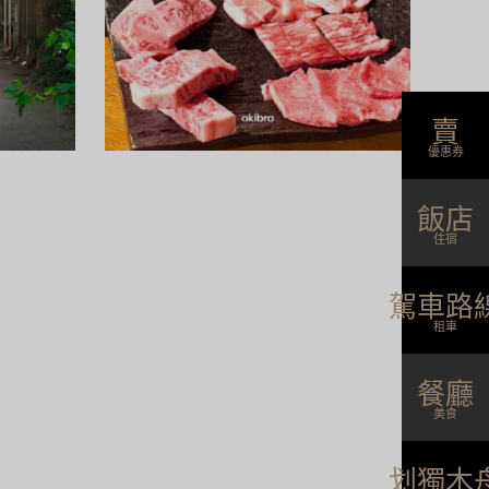
位於沖
落著這間隱世旅館「宿｜陽月-Hizuki-」。遠
穆伊」
離都市的喧囂，這裡是專為成年人打造的聖
傳統古
地，讓人能盡情享受「無所事事」的奢華。精
驗。嚴
緻的和室……
賣
閱讀更多
優惠券
飯店
住宿
駕車路
租車
餐廳
美食
划獨木