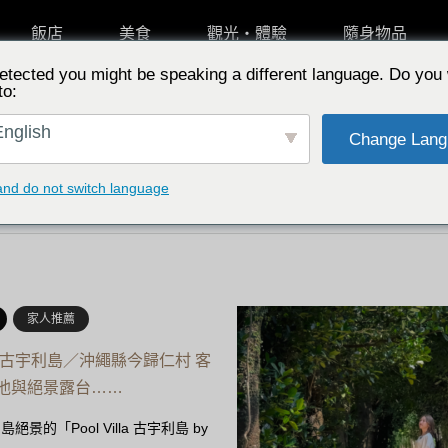
飯店
美食
觀光・體驗
隨身物品
etected you might be speaking a different language. Do you 
to:
依特點選擇
從專
nglish
Change Lang
and do not switch language
家人推薦
 古宇利島／沖繩縣今歸仁村 客
池與絕景露台……
景的「Pool Villa 古宇利島 by