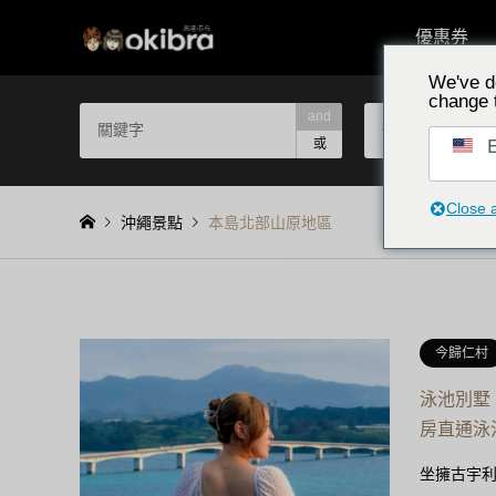
優惠券
We've d
change 
and
依地區選擇
E
或
Close 
沖繩景點
本島北部山原地區
今歸仁村
泳池別墅
房直通泳
坐擁古宇利島絕