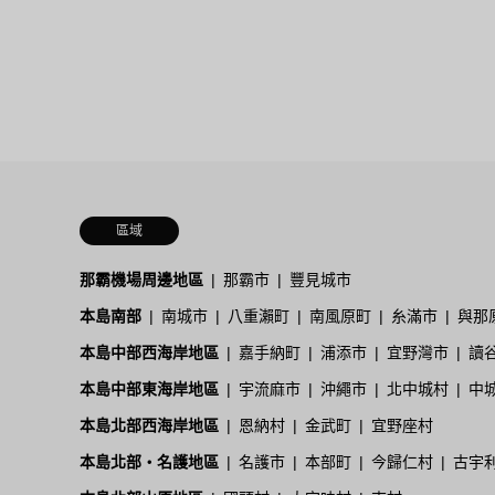
區域
那霸機場周邊地區
那霸市
豐見城市
本島南部
南城市
八重瀨町
南風原町
糸滿市
與那
本島中部西海岸地區
嘉手納町
浦添市
宜野灣市
讀
本島中部東海岸地區
宇流麻市
沖繩市
北中城村
中
本島北部西海岸地區
恩納村
金武町
宜野座村
本島北部・名護地區
名護市
本部町
今歸仁村
古宇