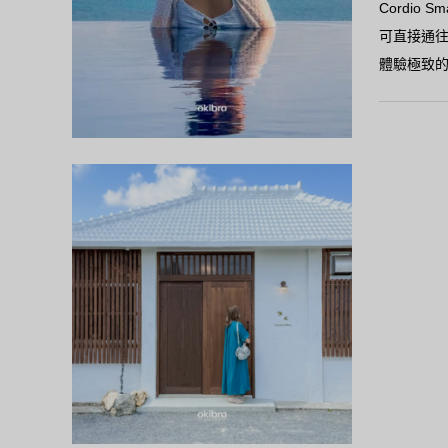
Cordio 
可直接通往
體驗極致
今歸仁村
Lucian
築齡62
位於沖繩縣今
由一棟屋齡
格隱密咖啡
以及精心
盡情享受