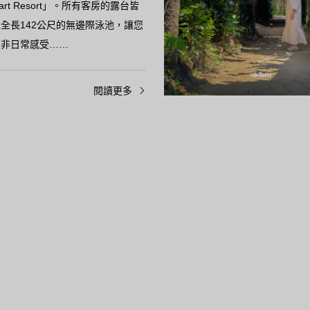
Smart Resort」。所有客房的露台皆
全長142公尺的無邊際泳池，讓您
的非日常感受……
閱讀更多
咖啡
 Blue／沖繩縣今歸仁村 在這棟
年的古民宅中體驗……
歸仁村的「Lucian Blue」，是
62年的古民宅翻新而成的現代風
館。從早上8點開始供應的早餐，
製作的鬆餅、起司蛋糕等，都能讓您
……
閱讀更多