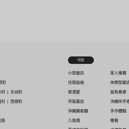
特點
小型飯店
家人推薦
原町
住宿設施
休閒型飯
谷村
北谷町
居酒屋
設有桑拿
城村
西原町
市區飯店
沖繩伴手
沖繩蕎麥麵
手作體驗
利島
八島燒
晚餐