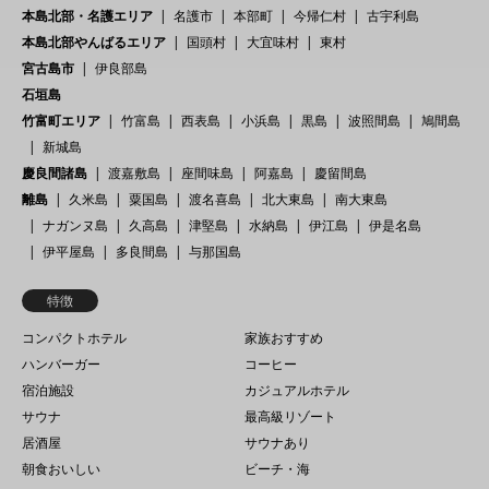
本島北部・名護エリア
名護市
本部町
今帰仁村
古宇利島
本島北部やんばるエリア
国頭村
大宜味村
東村
宮古島市
伊良部島
石垣島
竹富町エリア
竹富島
西表島
小浜島
黒島
波照間島
鳩間島
新城島
慶良間諸島
渡嘉敷島
座間味島
阿嘉島
慶留間島
離島
久米島
粟国島
渡名喜島
北大東島
南大東島
ナガンヌ島
久高島
津堅島
水納島
伊江島
伊是名島
伊平屋島
多良間島
与那国島
特徴
コンパクトホテル
家族おすすめ
ハンバーガー
コーヒー
宿泊施設
カジュアルホテル
サウナ
最高級リゾート
居酒屋
サウナあり
朝食おいしい
ビーチ・海