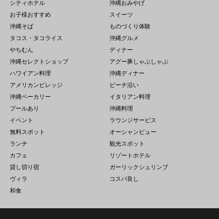
シティホテル
沖縄おみやげ
お子様おすすめ
スイーツ
沖縄そば
ものづくり体験
タコス・タコライス
沖縄グルメ
やちむん
ディナー
沖縄セレクトショップ
アグー豚しゃぶしゃぶ
ハワイアン料理
沖縄ディナー
アメリカンビレッジ
ビーチ沿い
沖縄ベーカリー
イタリアン料理
プールあり
沖縄料理
イベント
ラウンジサービス
無料スポット
オーシャンビュー
ランチ
観光スポット
カフェ
リゾートホテル
貸し切り宿
ガーリックシュリンプ
ヴィラ
コスパ良し
和食