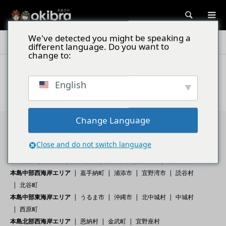
検索
We've detected you might be speaking a
沖縄スポット
慶良間諸島
阿嘉島
different language. Do you want to
change to:
English
登録されている記事はございません。
Change Language
エリア
Close and do not switch language
那覇空港周辺エリア
那覇市
豊見城市
本島南部
南城市
八重瀬町
南風原町
糸満市
与那原町
本島中部西海岸エリア
嘉手納町
浦添市
宜野湾市
読谷村
北谷町
本島中部東海岸エリア
うるま市
沖縄市
北中城村
中城村
西原町
本島北部西海岸エリア
恩納村
金武町
宜野座村