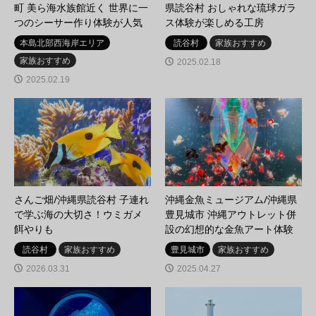
町 美ら海水族館近く 世界に一
県読谷村 おしゃれな琉球ガラ
つのシーサー作り体験が人気
ス体験が楽しめる工房
本島北部西海岸エリア
読谷村
家族おすすめ
家族おすすめ
2025.02.18
2025.02.19
さんご畑/沖縄県読谷村 子連れ
沖縄金魚ミュージアム/沖縄県
で学ぶ海の大切さ！ウミガメ
豊見城市 沖縄アウトレット併
餌やりも
設の幻想的な金魚アート体験
読谷村
家族おすすめ
豊見城市
家族おすすめ
2026.03.31
2025.04.27