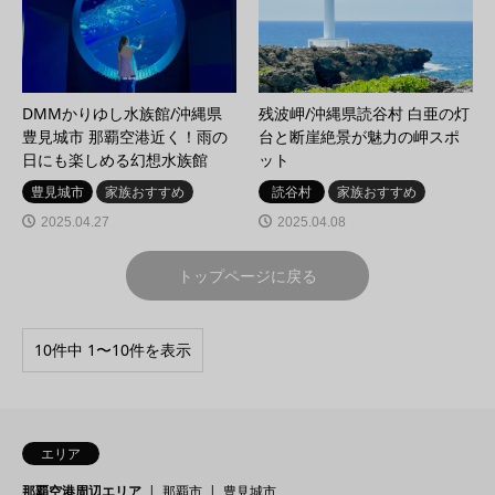
DMMかりゆし水族館/沖縄県
残波岬/沖縄県読谷村 白亜の灯
豊見城市 那覇空港近く！雨の
台と断崖絶景が魅力の岬スポ
日にも楽しめる幻想水族館
ット
豊見城市
家族おすすめ
読谷村
家族おすすめ
2025.04.27
2025.04.08
トップページに戻る
10件中 1〜10件を表示
エリア
那覇空港周辺エリア
那覇市
豊見城市