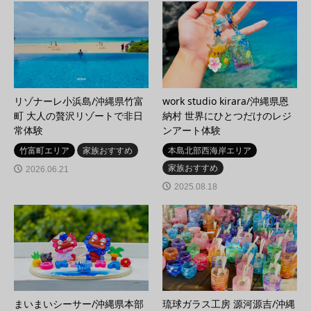
リゾナーレ小浜島/沖縄県竹富
work studio kirara/沖縄県恩
町 大人の贅沢リゾートで非日
納村 世界にひとつだけのレジ
常体験
ンアート体験
竹富町エリア
家族おすすめ
本島北部西海岸エリア
家族おすすめ
2026.06.21
2025.08.18
まいまいシーサー/沖縄県本部
琉球ガラス工房 源河源吉/沖縄