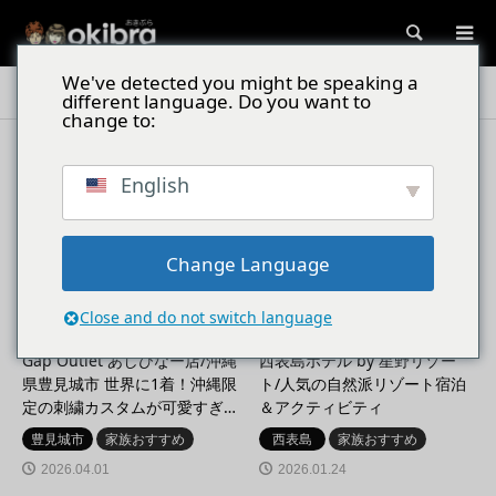
検索
We've detected you might be speaking a
遊び体験
different language. Do you want to
change to:
遊び体験
English
Change Language
Close and do not switch language
Gap Outlet あしびなー店/沖縄
西表島ホテル by 星野リゾー
県豊見城市 世界に1着！沖縄限
ト/人気の自然派リゾート宿泊
定の刺繍カスタムが可愛すぎ…
＆アクティビティ
豊見城市
家族おすすめ
西表島
家族おすすめ
2026.04.01
2026.01.24