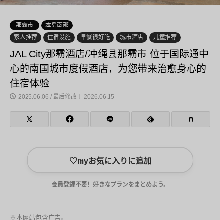
那霸市
本岛南部
家人推荐
住宿设施
早餐很好吃
城市酒店
儿童推荐
JAL City那霸酒店/冲绳县那霸市 位于国际通中
心的南国城市度假酒店，为您带来治愈身心的
住宿体验
2025.06.06 / 最后修改于 2026.06.15
♡
myお気に入りに追加
会員登録不要！好きなプランをまとめよう。
※本网站包含广告。