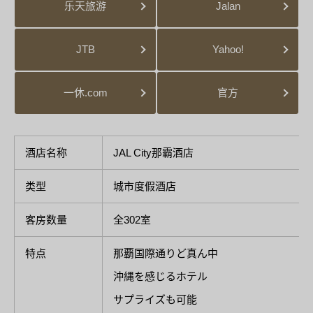
乐天旅游
Jalan
JTB
Yahoo!
一休.com
官方
酒店名称
JAL City那霸酒店
类型
城市度假酒店
客房数量
全302室
特点
那覇国際通りど真ん中
沖縄を感じるホテル
サプライズも可能