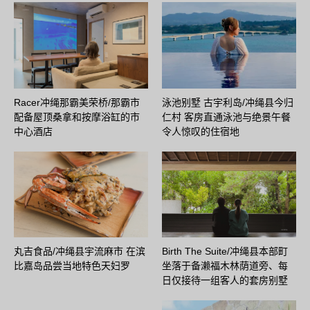
Racer冲绳那霸美荣桥/那霸市
泳池别墅 古宇利岛/冲绳县今归
配备屋顶桑拿和按摩浴缸的市
仁村 客房直通泳池与绝景午餐
中心酒店
令人惊叹的住宿地
丸吉食品/冲绳县宇流麻市 在滨
Birth The Suite/冲绳县本部町
比嘉岛品尝当地特色天妇罗
坐落于备濑福木林荫道旁、每
日仅接待一组客人的套房别墅