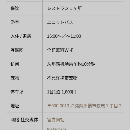
餐饮
レストラン１ヶ所
浴室
ユニットバス
入住 / 退房
15:00〜／〜11:00
互联网
全館無料Wi-Fi
访问
从那霸机场乘车约10分钟
宠物
不允许携带宠物
停车场
1台1泊 1,800円
地址
〒900-0013 沖縄県那覇市牧志１丁目３−
网络·社交媒体
官方网站
Instagram