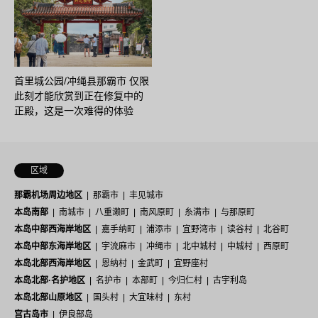
首里城公园/冲绳县那霸市 仅限
此刻才能欣赏到正在修复中的
正殿，这是一次难得的体验
区域
那霸机场周边地区
那霸市
丰见城市
本岛南部
南城市
八重濑町
南风原町
糸满市
与那原町
本岛中部西海岸地区
嘉手纳町
浦添市
宜野湾市
读谷村
北谷町
本岛中部东海岸地区
宇流麻市
冲绳市
北中城村
中城村
西原町
本岛北部西海岸地区
恩纳村
金武町
宜野座村
本岛北部·名护地区
名护市
本部町
今归仁村
古宇利岛
本岛北部山原地区
国头村
大宜味村
东村
宫古岛市
伊良部岛