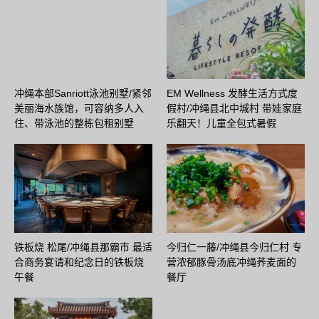
冲绳本部Sanriott泳池别墅/紧邻
EM Wellness 发酵生活方式度
美丽海水族馆，可容纳多人入
假村/冲绳县北中城村 带娃家庭
住、带泳池的整栋包租别墅
乐翻天！儿童全包式暑假
铁板烧 松尾/冲绳县那霸市 最适
今归仁一藤/冲绳县今归仁村 专
合商务宴请和纪念日的铁板烧
营浓郁豚骨汤底冲绳荞麦面的
午餐
餐厅