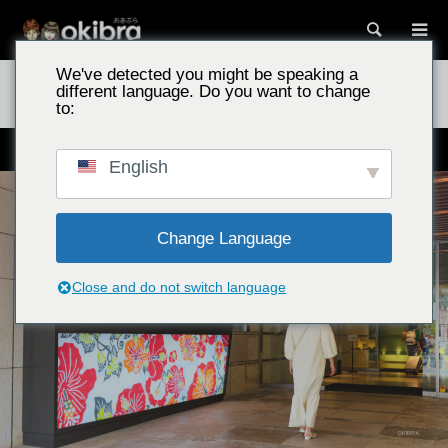
搜索
We've detected you might be speaking a
冲绳景点
JAL City那霸酒店/冲绳县那霸市 位于国际通中心的南国城
different language. Do you want to change
市度假酒店，为您带来治愈身心的住宿体验
to:
那覇国際通りの中心に位置するシティリゾートホテル
English
Change Language
Close and do not switch language