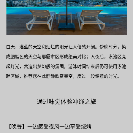
白天，湛蓝的天空和灿烂的阳光让人倍感开阔。傍晚时分，染
成胭脂色的天空与那霸市区形成绝美对比；入夜后，泳池区亮
起灯光，营造出梦幻般的氛围。游泳时间结束后仍可使用泳池
畔区域，推荐您在此静静欣赏星空，度过一段惬意的时光。
通过味觉体验冲绳之旅
【晚餐】一边感受夜风一边享受烧烤