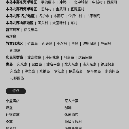
本岛中部东海岸地区
宇流麻市
冲绳市
北中城村
中城村
西原町
本岛北部西海岸地区
恩纳村
金武町
宜野座村
本岛北部·名护地区
名护市
本部町
今归仁村
古宇利岛
本岛北部山原地区
国头村
大宜味村
东村
宫古岛市
伊良部岛
石垣岛
竹富町地区
竹富岛
西表岛
小滨岛
黑岛
波照间岛
鸠间岛
新城岛
庆良间群岛
渡嘉敷岛
座间味岛
阿嘉岛
庆留间岛
离岛
久米岛
粟国岛
渡名喜岛
北大东岛
南大东岛
纳加努岛
久高岛
津坚岛
水纳岛
伊江岛
伊是名岛
伊平屋岛
多良间岛
与那国岛
特点
小型酒店
家人推荐
汉堡
咖啡
住宿设施
休闲酒店
桑拿
顶级度假村
居酒屋
设有桑拿房