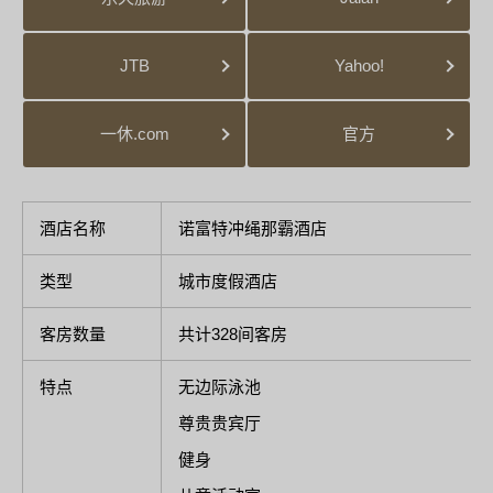
JTB
Yahoo!
一休.com
官方
酒店名称
诺富特冲绳那霸酒店
类型
城市度假酒店
客房数量
共计328间客房
特点
无边际泳池
尊贵贵宾厅
健身