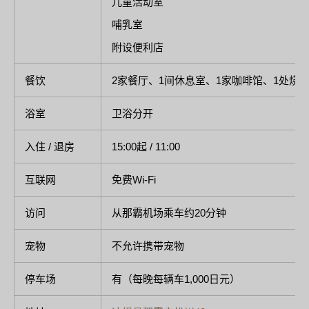
儿童活动室
哺乳室
附设便利店
餐饮
2家餐厅、1间休息室、1家咖啡馆、1处烧
浴室
卫浴分开
入住 / 退房
15:00起 / 11:00
互联网
免费Wi-Fi
访问
从那霸机场乘车约20分钟
宠物
不允许携带宠物
停车场
有（每晚每辆车1,000日元）