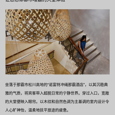
坐落于那霸市松川高地的“诺富特冲绳那霸酒店”，以其沉稳典
雅的气质，将宾客带入超脱日常的宁静世界。穿过入口，宽敞
的大堂便映入眼帘。以木纹和自然色调为主基调的室内设计令
人心旷神怡，温柔地抚平旅途的疲惫。