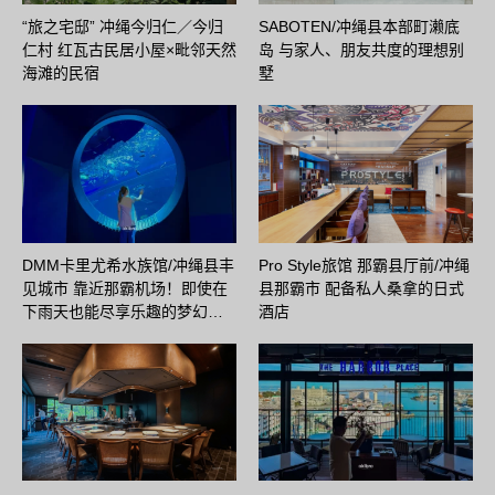
“旅之宅邸” 冲绳今归仁／今归
SABOTEN/冲绳县本部町濑底
仁村 红瓦古民居小屋×毗邻天然
岛 与家人、朋友共度的理想别
海滩的民宿
墅
DMM卡里尤希水族馆/冲绳县丰
Pro Style旅馆 那霸县厅前/冲绳
见城市 靠近那霸机场！即使在
县那霸市 配备私人桑拿的日式
下雨天也能尽享乐趣的梦幻…
酒店