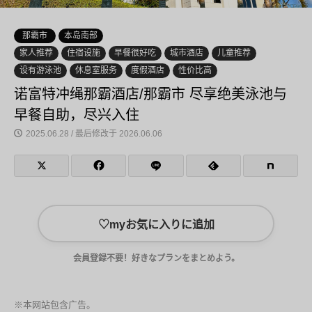
那霸市
本岛南部
家人推荐
住宿设施
早餐很好吃
城市酒店
儿童推荐
设有游泳池
休息室服务
度假酒店
性价比高
诺富特冲绳那霸酒店/那霸市 尽享绝美泳池与
早餐自助，尽兴入住
2025.06.28 / 最后修改于 2026.06.06
♡
myお気に入りに追加
会員登録不要！好きなプランをまとめよう。
※本网站包含广告。