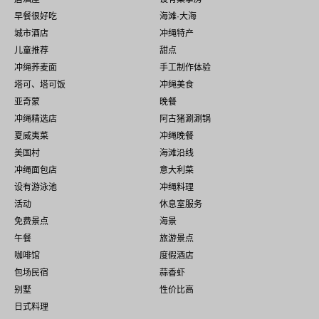
早餐很好吃
海滩·大海
城市酒店
冲绳特产
儿童推荐
甜点
冲绳荞麦面
手工制作体验
塔可、塔可饭
冲绳美食
亚奇蒙
晚餐
冲绳精选店
阿古猪涮涮锅
夏威夷菜
冲绳晚餐
美国村
海滩沿线
冲绳面包店
意大利菜
设有游泳池
冲绳料理
活动
休息室服务
免费景点
海景
午餐
旅游景点
咖啡馆
度假酒店
包场民宿
蒜香虾
别墅
性价比高
日式料理