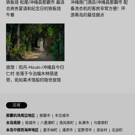
铁板烧 松尾/冲绳县那霸市 最适
冲绳南门酒店/冲绳县那霸市 配
合商务宴请和纪念日的铁板烧
备洗衣机的客房非常方便！环
午餐
游离岛的最佳据点
旅馆｜阳月-Hizuki-/冲绳县今归
仁村 坐落于今泊福木林荫道
旁，宛如美术馆般的隐世旅馆
区域
那霸机场周边地区
那霸市
丰见城市
本岛南部
南城市
八重濑町
南风原町
糸满市
与那原町
本岛中部西海岸地区
嘉手纳町
浦添市
宜野湾市
读谷村
北谷町