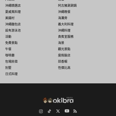
沖繩精選店
阿古豬涮涮鍋
夏威夷料理
沖繩晚餐
美國村
海灘旁
沖繩麵包店
義大利料理
設有游泳池
沖繩料理
活動
貴賓室服務
免費景點
海景
午餐
觀光景點
咖啡廳
度假飯店
包場民宿
蒜香蝦
別墅
性價比高
日式料理
Instagram
TikTok
Twitter
YouTube
RSS