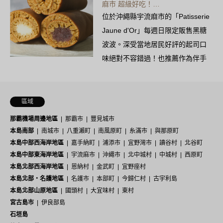
麻市 超級好吃！…
位於沖繩縣宇流麻市的「Patisserie
Jaune d'Or」每週日限定販售黑糖
波波。深受當地居民好評的起司口
味絕對不容錯過！也推薦作為伴手
禮。
區域
那霸機場周邊地區
那霸市
豐見城市
本島南部
南城市
八重瀨町
南風原町
糸滿市
與那原町
本島中部西海岸地區
嘉手納町
浦添市
宜野灣市
讀谷村
北谷町
本島中部東海岸地區
宇流麻市
沖繩市
北中城村
中城村
西原町
本島北部西海岸地區
恩納村
金武町
宜野座村
本島北部・名護地區
名護市
本部町
今歸仁村
古宇利島
本島北部山原地區
國頭村
大宜味村
東村
宮古島市
伊良部島
石垣島