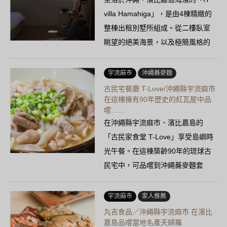
villa Hamahiga」，是由4棟精緻的
整棟出租別墅所組成。從二樓臥室
眺望的絕美海景，以及極簡風格的
空間，讓日常變得……
宇流麻市
沖繩蕎麥麵
古民宅餐廳 T-Love/沖繩縣宇流麻市
在這棟擁有90年歷史的紅瓦屋中品
嚐……
在沖繩縣宇流麻市、濱比嘉島的
「古民家食堂 T-Love」享受島嶼時
光午餐。在這棟築齡90年的琉球古
民宅中，可品嚐到沖繩蕎麥麵套
餐，包含內餡蕎麥麵、豬肋排等4種
可選菜色。小菜……
宇流麻市
家人推薦
丸吉食品／沖繩縣宇流麻市 在濱比
嘉島品嚐當地名產天婦羅