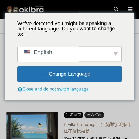
搜尋
We've detected you might be speaking a
沖繩景點
本島中部東海岸地區
宇流麻市
different language. Do you want to change
to:
宇流麻市
漢堡
English
HARVEST HAMBURGER／沖繩縣
宇流麻市 沖繩最……
在沖繩縣宇流麻市享用絕品午餐！
Change Language
「HARVEST HAMBURGER 宇流麻
市集店」是一家以肉汁豐盈的漢堡
Close and do not switch language
排和鬆軟綿密的漢堡麵包為傲的正
宗漢堡店。提供豐富的醬料，以及
燻製……
宇流麻市
家人推薦
H villa Hamahiga／沖繩縣宇流麻市
住在濱比嘉島……
坐落於沖繩・濱比嘉島海濱的「H