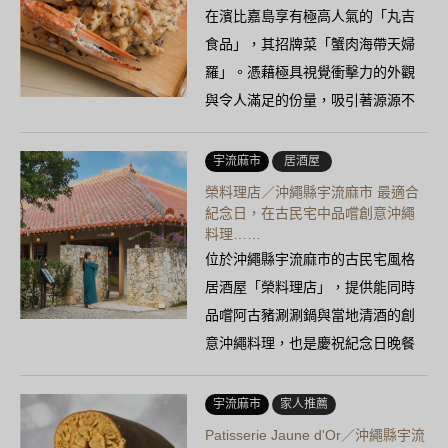
在濱比嘉島享有極高人氣的「丸吉
食品」，其招牌菜「蟹肉海帶天婦
羅」。憑藉極具視覺衝擊力的外觀
與令人滿足的份量，吸引著源源不
絕的遊客與當地居民……
宇流麻市
居酒屋
榮料理店／沖繩縣宇流麻市 最適合
紀念日，在古民宅中品嚐創意沖繩
料理……
位於沖繩縣宇流麻市的古民宅風格
居酒屋「榮料理店」，提供能同時
品嚐阿古豬涮涮鍋與當地清酒的創
意沖繩料理，也是慶祝紀念日晚餐
的絕佳選擇。
宇流麻市
家人推薦
Patisserie Jaune d'Or／沖繩縣宇流