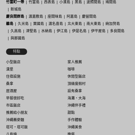
竹富町一帶
竹富島
西表島
小濱島
黑島
波照間島
鳩間島
新城島
慶良間群島
渡嘉敷島
座間味島
阿嘉島
慶留間島
離島
久米島
粟國島
渡名喜島
北大東島
南大東島
納加努島
久高島
津堅島
水納島
伊江島
伊是名島
伊平屋島
多良間島
與那國島
特點
小型飯店
家人推薦
漢堡
咖啡
住宿設施
休閒型飯店
桑拿
頂級度假村
居酒屋
設有桑拿
早餐很好吃
海灘・大海
市區飯店
沖繩伴手禮
推薦給小朋友
甜點
沖繩蕎麥麵
手作體驗
塔可・塔可飯
沖繩美食
八島燒
晚餐