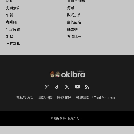
活動
貴賓室服務
免費景點
海景
午餐
觀光景點
咖啡廳
度假飯店
包場民宿
蒜香蝦
別墅
性價比高
日式料理
Instagram
TikTok
Twitter
YouTube
RSS
隱私權政策
網站地圖
聯絡我們
姊妹網站「Tabi Matome」
©
隨身掛飾
. 版權所有。.