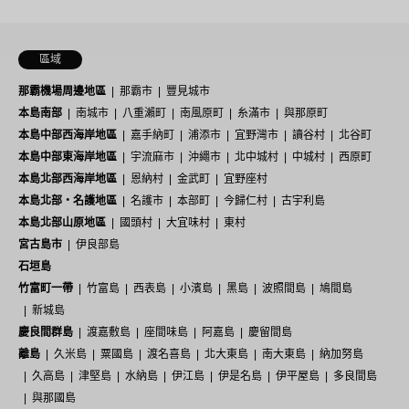
區域
那霸機場周邊地區
那霸市
豐見城市
本島南部
南城市
八重瀨町
南風原町
糸滿市
與那原町
本島中部西海岸地區
嘉手納町
浦添市
宜野灣市
讀谷村
北谷町
本島中部東海岸地區
宇流麻市
沖繩市
北中城村
中城村
西原町
本島北部西海岸地區
恩納村
金武町
宜野座村
本島北部・名護地區
名護市
本部町
今歸仁村
古宇利島
本島北部山原地區
國頭村
大宜味村
東村
宮古島市
伊良部島
石垣島
竹富町一帶
竹富島
西表島
小濱島
黑島
波照間島
鳩間島
新城島
慶良間群島
渡嘉敷島
座間味島
阿嘉島
慶留間島
離島
久米島
粟國島
渡名喜島
北大東島
南大東島
納加努島
久高島
津堅島
水納島
伊江島
伊是名島
伊平屋島
多良間島
與那國島