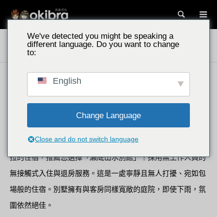
搜尋
We've detected you might be speaking a
「瀨底山水 別館」住宿心得！擁有海景與露天溫泉的頂級住宿！【沖繩
different language. Do you want to change
北部的高級日式別墅】
to:
「瀨底山水 別館」住宿心得！擁有海景與露天
English
溫泉的頂級住宿！【沖繩北部的高級日式別
墅】
Change Language
Close and do not switch language
若您想在沖繩縣尋找兼具海景、露天浴池及高級別墅與套房維
拉的住宿，推薦您選擇「瀨底山水別館」！採用無工作人員的
無接觸式入住與退房服務。這是一處寧靜且無人打擾、宛如包
場般的住宿。別墅擁有與客房同樣寬敞的庭院，即使下雨，氛
圍依然絕佳。