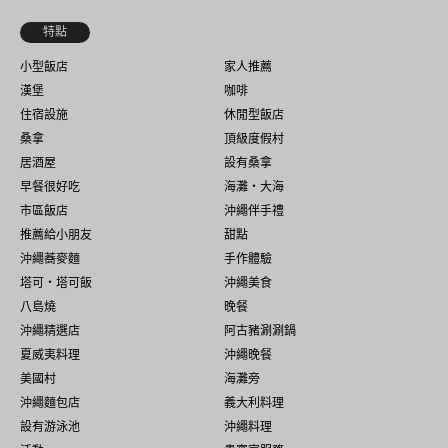
特點
小型飯店
家人推薦
漢堡
咖啡
住宿設施
休閒型飯店
桑拿
頂級度假村
居酒屋
設有桑拿
早餐很好吃
海灘・大海
市區飯店
沖繩伴手禮
推薦給小朋友
甜點
沖繩蕎麥麵
手作體驗
塔可・塔可飯
沖繩美食
八島燒
晚餐
沖繩精選店
阿古豬涮涮鍋
夏威夷料理
沖繩晚餐
美國村
海灘旁
沖繩麵包店
義大利料理
設有游泳池
沖繩料理