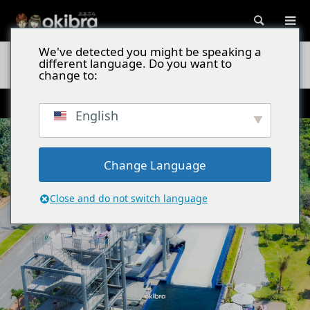
検索
We've detected you might be speaking a
沖縄スポット
グランドメルキュール沖縄残波岬リゾート/沖縄県読
different language. Do you want to
谷村 絶叫スライダーとラウンジを満喫できるホテル
change to:
県内最大級のプールで大人も子供も大満喫
English
Change Language
Close and do not switch language