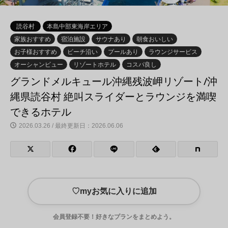
読谷村
本島中部東海岸エリア
家族おすすめ
宿泊施設
サウナあり
朝食おいしい
お子様おすすめ
ビーチ沿い
プールあり
ラウンジサービス
オーシャンビュー
リゾートホテル
コスパ良し
グランドメルキュール沖縄残波岬リゾート/沖
縄県読谷村 絶叫スライダーとラウンジを満喫
できるホテル
2026.03.26 / 最終更新日：2026.06.06
♡
myお気に入りに追加
会員登録不要！好きなプランをまとめよう。