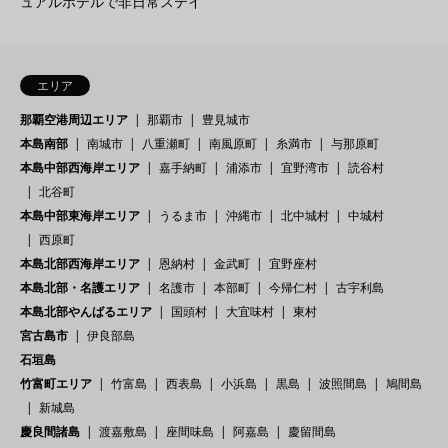
ュアルホテルで非日常ステイ
エリア
那覇空港周辺エリア
那覇市
豊見城市
本島南部
南城市
八重瀬町
南風原町
糸満市
与那原町
本島中部西海岸エリア
嘉手納町
浦添市
宜野湾市
読谷村
北谷町
本島中部東海岸エリア
うるま市
沖縄市
北中城村
中城村
西原町
本島北部西海岸エリア
恩納村
金武町
宜野座村
本島北部・名護エリア
名護市
本部町
今帰仁村
古宇利島
本島北部やんばるエリア
国頭村
大宜味村
東村
宮古島市
伊良部島
石垣島
竹富町エリア
竹富島
西表島
小浜島
黒島
波照間島
鳩間島
新城島
慶良間諸島
渡嘉敷島
座間味島
阿嘉島
慶留間島