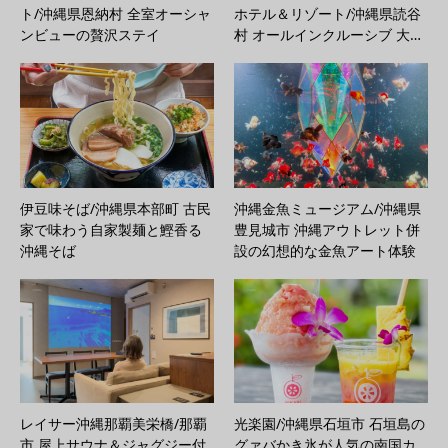
ト/沖縄県恩納村 全室オーシャ
ホテル＆リゾート/沖縄県読谷
ンビューの贅沢ステイ
村 オールインクルーシブ 大…
伊豆味そば/沖縄県本部町 古民
沖縄金魚ミュージアム/沖縄県
家で味わう自家製麺と鰹香る
豊見城市 沖縄アウトレット併
沖縄そば
設の幻想的な金魚アート体験
レイサー沖縄那覇美栄橋/那覇
光楽園/沖縄県石垣市 石垣島の
市 屋上サウナ＆ジャグジー付
グァバかき氷が人気の南国カ