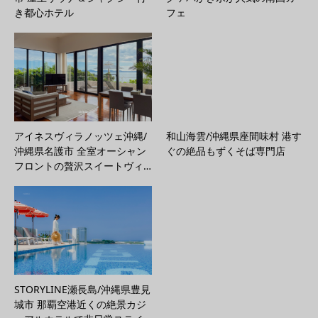
き都心ホテル
フェ
アイネスヴィラノッツェ沖縄/
和山海雲/沖縄県座間味村 港す
沖縄県名護市 全室オーシャン
ぐの絶品もずくそば専門店
フロントの贅沢スイートヴィ…
STORYLINE瀬長島/沖縄県豊見
城市 那覇空港近くの絶景カジ