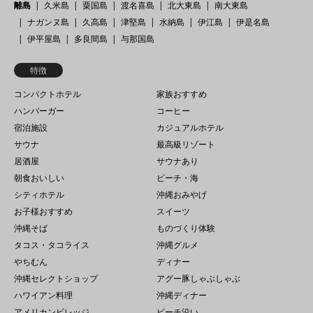
離島
久米島
粟国島
渡名喜島
北大東島
南大東島
ナガンヌ島
久高島
津堅島
水納島
伊江島
伊是名島
伊平屋島
多良間島
与那国島
特徴
コンパクトホテル
家族おすすめ
ハンバーガー
コーヒー
宿泊施設
カジュアルホテル
サウナ
最高級リゾート
居酒屋
サウナあり
朝食おいしい
ビーチ・海
シティホテル
沖縄おみやげ
お子様おすすめ
スイーツ
沖縄そば
ものづくり体験
タコス・タコライス
沖縄グルメ
やちむん
ディナー
沖縄セレクトショップ
アグー豚しゃぶしゃぶ
ハワイアン料理
沖縄ディナー
アメリカンビレッジ
ビーチ沿い