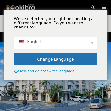
検索
We've detected you might be speaking a
沖縄スポット
The BREAKFAST HOTEL PORTO石垣島 石垣牛ロース
different language. Do you want to
トビーフ丼食べ放題朝食
change to:
朝から石垣牛ローストビーフ丼、海鮮丼食べ放題ビュッフェ！
English
Change Language
Close and do not switch language