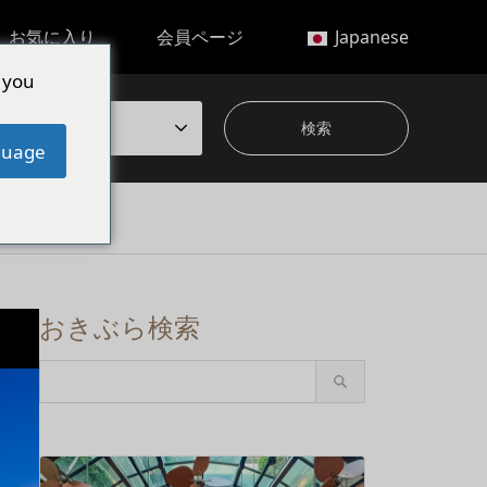
お気に入り
会員ページ
Japanese
 you
から選ぶ
guage
おきぶら検索