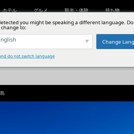
ホテル
グルメ
観光・体験
持ち物
etected you might be speaking a different language. Do
 change to:
特徴から選ぶ
特集
nglish
Change Lan
and do not switch language
港から20分！日帰りで行ける青の離島
人島