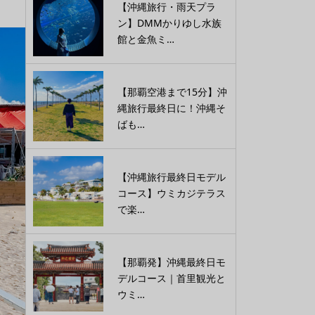
【沖縄旅行・雨天プラ
ン】DMMかりゆし水族
館と金魚ミ…
【那覇空港まで15分】沖
縄旅行最終日に！沖縄そ
ばも…
【沖縄旅行最終日モデル
コース】ウミカジテラス
で楽…
【那覇発】沖縄最終日モ
デルコース｜首里観光と
ウミ…