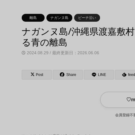
離島
ナガンヌ島
ビーチ沿い
ナガンヌ島/沖縄県渡嘉敷村
る青の離島
2024.08.29 / 最終更新日：2026.06.06
Post
Share
LINE
feed
♡
会員登録不