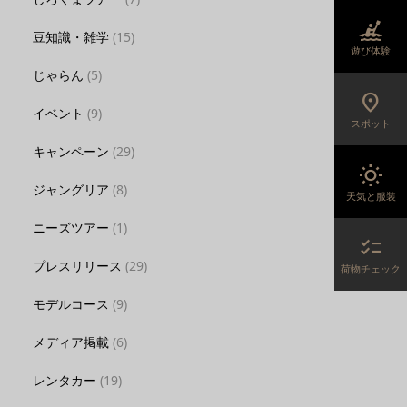
kayaking
豆知識・雑学
(15)
遊び体験
じゃらん
(5)
location_on
イベント
(9)
スポット
キャンペーン
(29)
wb_sunny
ジャングリア
(8)
天気と服装
ニーズツアー
(1)
checklist
プレスリリース
(29)
荷物チェック
モデルコース
(9)
メディア掲載
(6)
レンタカー
(19)