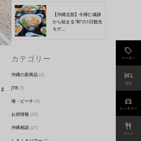
【沖縄北部】今帰仁城跡
から始まる“和”の1日観光
モデ…
sell
カテゴリー
クーポン
hotel
沖縄の新商品
(2)
宿泊
JTB
(5)
きま
directions_car
海・ビーチ
(4)
レンタカー
お得情報
(26)
restaurant
沖縄相談
(21)
グルメ
しろくまツアー
(7)