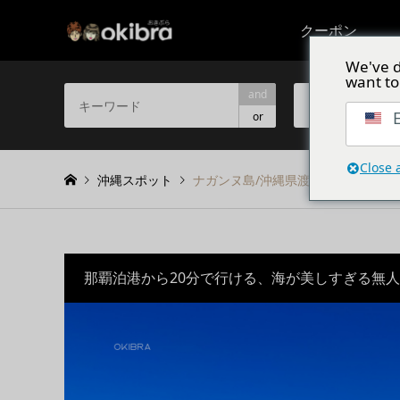
クーポン
We've d
want to
and
エリアから選ぶ
E
or
Close 
沖縄スポット
ナガンヌ島/沖縄県渡嘉敷村 那覇泊
那覇泊港から20分で行ける、海が美しすぎる無