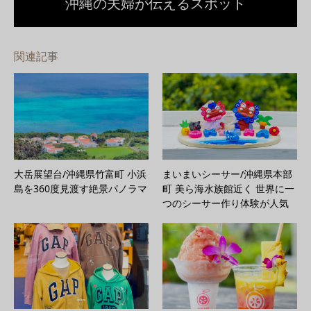
沖縄の夫婦が伝えるスポット
関連記事
大岳展望台/沖縄県竹富町 小浜
まいまいシーサー/沖縄県本部
島を360度見渡す絶景パノラマ
町 美ら海水族館近く 世界に一
つのシーサー作り体験が人気