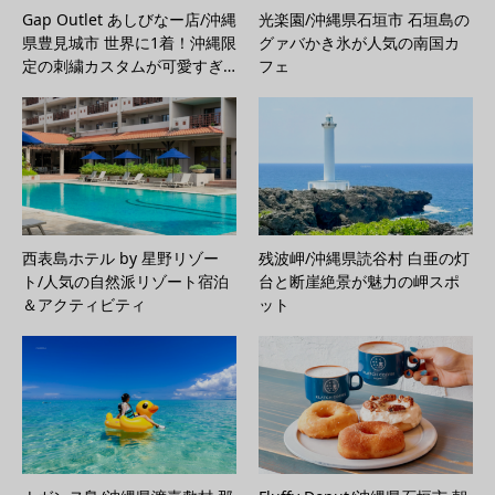
Gap Outlet あしびなー店/沖縄
光楽園/沖縄県石垣市 石垣島の
県豊見城市 世界に1着！沖縄限
グァバかき氷が人気の南国カ
定の刺繍カスタムが可愛すぎ…
フェ
西表島ホテル by 星野リゾー
残波岬/沖縄県読谷村 白亜の灯
ト/人気の自然派リゾート宿泊
台と断崖絶景が魅力の岬スポ
＆アクティビティ
ット