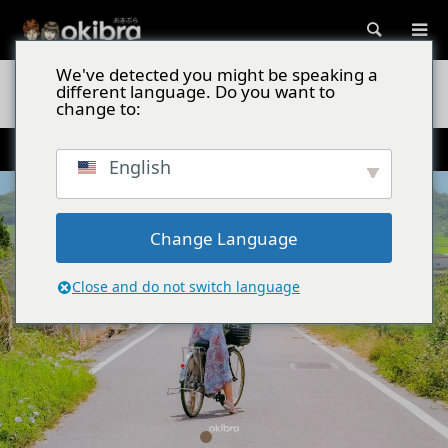
検索
We've detected you might be speaking a
沖縄スポット
シュガーロード/沖縄県竹富町 ちゅらさんロケ地！自
different language. Do you want to
転車で駆け抜ける絶景
change to:
HNKドラマ「ちゅらさん」の撮影ロケ地
English
Change Language
Close and do not switch language
1
2
3