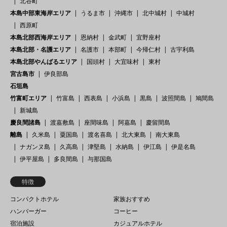
北谷町
本島中部東海岸エリア
うるま市
沖縄市
北中城村
中城村
西原町
本島北部西海岸エリア
恩納村
金武町
宜野座村
本島北部・名護エリア
名護市
本部町
今帰仁村
古宇利島
本島北部やんばるエリア
国頭村
大宜味村
東村
宮古島市
伊良部島
石垣島
竹富町エリア
竹富島
西表島
小浜島
黒島
波照間島
鳩間島
新城島
慶良間諸島
渡嘉敷島
座間味島
阿嘉島
慶留間島
離島
久米島
粟国島
渡名喜島
北大東島
南大東島
ナガンヌ島
久高島
津堅島
水納島
伊江島
伊是名島
伊平屋島
多良間島
与那国島
特徴
コンパクトホテル
家族おすすめ
ハンバーガー
コーヒー
宿泊施設
カジュアルホテル