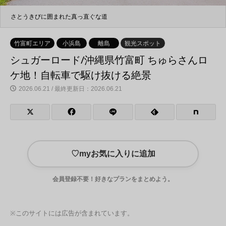
さとうきびに囲まれた真っ直ぐな道
牛やヤギとも出会えます！
竹富町エリア
小浜島
離島
観光スポット
シュガーロード/沖縄県竹富町 ちゅらさんロ
ケ地！自転車で駆け抜ける絶景
2026.06.21 / 最終更新日：2026.06.21
♡
myお気に入りに追加
会員登録不要！好きなプランをまとめよう。
※このサイトには広告が含まれています。