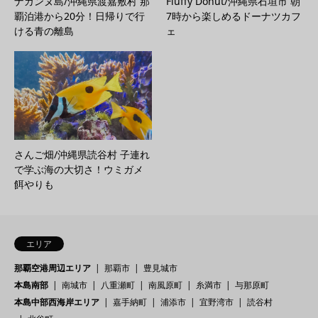
ナガンヌ島/沖縄県渡嘉敷村 那
Fluffy Donut/沖縄県石垣市 朝
覇泊港から20分！日帰りで行
7時から楽しめるドーナツカフ
ける青の離島
ェ
さんご畑/沖縄県読谷村 子連れ
で学ぶ海の大切さ！ウミガメ
餌やりも
エリア
那覇空港周辺エリア
那覇市
豊見城市
本島南部
南城市
八重瀬町
南風原町
糸満市
与那原町
本島中部西海岸エリア
嘉手納町
浦添市
宜野湾市
読谷村