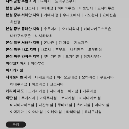
나하 공항 주변 지역
나하시
도미구스쿠시
본섬 남부
난조시
야에세정
하에바루초
이토만시
요나바루초
본섬 중부 서해안 지역
카데나 정
우라소에시
기노완시
요미탄촌
차탄정
본섬 중부 동해안 지역
우루마시
오키나와시
키타나카구스쿠촌
나카구스쿠촌
니시하라초
본섬 북부 서해안 지역
온나촌
킨 마을
기노자촌
본섬 북부·나고 지역
나고시
혼부초
나키진촌
코우리섬
본섬 북부 얀바루 지역
쿠니가미촌
오기미촌
히가시무라
미야코지마시
이라부섬
이시가키섬
타케토미초 지역
타케토미섬
이리오모테섬
오하마섬
쿠로시마
하테루마섬
하토마섬
신조지마
케라마 제도
도카시키섬
자마미섬
아가섬
게루마섬
외딴 섬
쿠메지마
아와쿠니섬
토나키섬
키타다이토 섬
미나미다이토섬
나간누 섬
쿠타카 섬
츠케니섬
미나도 섬
이에지마
이소나 섬
이헤야 섬
타라마섬
요나구니섬
특징