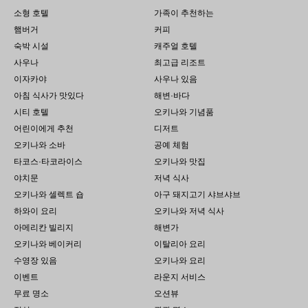
소형 호텔
가족이 추천하는
햄버거
커피
숙박 시설
캐주얼 호텔
사우나
최고급 리조트
이자카야
사우나 있음
아침 식사가 맛있다
해변·바다
시티 호텔
오키나와 기념품
어린이에게 추천
디저트
오키나와 소바
공예 체험
타코스·타코라이스
오키나와 맛집
야치문
저녁 식사
오키나와 셀렉트 숍
아구 돼지고기 샤브샤브
하와이 요리
오키나와 저녁 식사
아메리칸 빌리지
해변가
오키나와 베이커리
이탈리아 요리
수영장 있음
오키나와 요리
이벤트
라운지 서비스
무료 명소
오션뷰