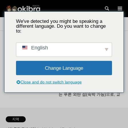
검색
We've detected you might be speaking a
오키나와 명소
외딴 섬
나간누 섬
different language. Do you want to change
to:
외딴 섬
해변가
English
나가누 섬/오키나와현 도카시키촌
나하 토마리항에서 20분 거리! 당일
치기로 갈 수 있는 푸른…
Change Language
오키나와현에 위치한 나가누 섬은
나하 토마리항에서 불과 20분이면
Close and do not switch language
도착합니다! 당일치기로 즐길 수 있
는 푸른 외딴 섬(숙박 가능)으로, 교
통편과 요금, 주의사항에 대해 정리
했습니다. 절경…
지역