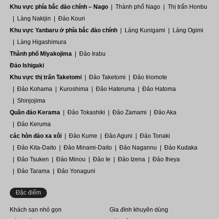
Khu vực phía bắc đảo chính – Nago
Thành phố Nago
Thị trấn Honbu
Làng Nakijin
Đảo Kouri
Khu vực Yanbaru ở phía bắc đảo chính
Làng Kunigami
Làng Ogimi
Làng Higashimura
Thành phố Miyakojima
Đảo Irabu
Đảo Ishigaki
Khu vực thị trấn Taketomi
Đảo Taketomi
Đảo Iriomote
Đảo Kohama
Kuroshima
Đảo Hateruma
Đảo Hatoma
Shinjojima
Quần đảo Kerama
Đảo Tokashiki
Đảo Zamami
Đảo Aka
Đảo Keruma
các hòn đảo xa xôi
Đảo Kume
Đảo Aguni
Đảo Tonaki
Đảo Kita-Daito
Đảo Minami-Daito
Đảo Nagannu
Đảo Kudaka
Đảo Tsuken
Đảo Minou
Đảo Ie
Đảo Izena
Đảo Iheya
Đảo Tarama
Đảo Yonaguni
Đặc điểm
Khách sạn nhỏ gọn
Gia đình khuyên dùng