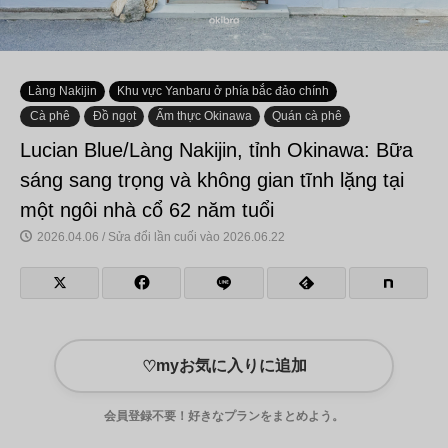
Làng Nakijin
Khu vực Yanbaru ở phía bắc đảo chính
Cà phê
Đồ ngọt
Ẩm thực Okinawa
Quán cà phê
Lucian Blue/Làng Nakijin, tỉnh Okinawa: Bữa
sáng sang trọng và không gian tĩnh lặng tại
một ngôi nhà cổ 62 năm tuổi
2026.04.06 / Sửa đổi lần cuối vào 2026.06.22
myお気に入りに追加
♡
会員登録不要！好きなプランをまとめよう。