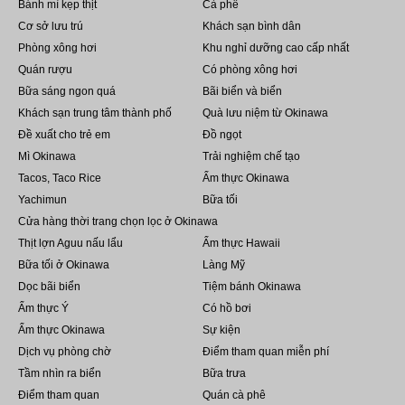
Bánh mì kẹp thịt
Cà phê
Cơ sở lưu trú
Khách sạn bình dân
Phòng xông hơi
Khu nghỉ dưỡng cao cấp nhất
Quán rượu
Có phòng xông hơi
Bữa sáng ngon quá
Bãi biển và biển
Khách sạn trung tâm thành phố
Quà lưu niệm từ Okinawa
Đề xuất cho trẻ em
Đồ ngọt
Mì Okinawa
Trải nghiệm chế tạo
Tacos, Taco Rice
Ẩm thực Okinawa
Yachimun
Bữa tối
Cửa hàng thời trang chọn lọc ở Okinawa
Thịt lợn Aguu nấu lẩu
Ẩm thực Hawaii
Bữa tối ở Okinawa
Làng Mỹ
Dọc bãi biển
Tiệm bánh Okinawa
Ẩm thực Ý
Có hồ bơi
Ẩm thực Okinawa
Sự kiện
Dịch vụ phòng chờ
Điểm tham quan miễn phí
Tầm nhìn ra biển
Bữa trưa
Điểm tham quan
Quán cà phê