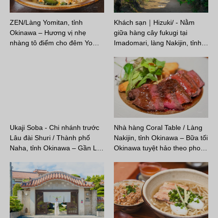
ZEN/Làng Yomitan, tỉnh
Khách sạn｜Hizuki/ - Nằm
Okinawa – Hương vị nhẹ
giữa hàng cây fukugi tại
nhàng tô điểm cho đêm Yo…
Imadomari, làng Nakijin, tỉnh…
Ukaji Soba - Chi nhánh trước
Nhà hàng Coral Table / Làng
Lâu đài Shuri / Thành phố
Nakijin, tỉnh Okinawa – Bữa tối
Naha, tỉnh Okinawa – Gần L…
Okinawa tuyệt hảo theo pho…