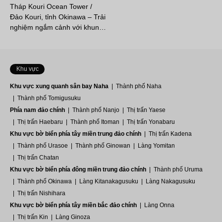
Tháp Kouri Ocean Tower /
Đảo Kouri, tỉnh Okinawa – Trải
nghiệm ngắm cảnh với khun…
Khu vực
Khu vực xung quanh sân bay Naha
Thành phố Naha
Thành phố Tomigusuku
Phía nam đảo chính
Thành phố Nanjo
Thị trấn Yaese
Thị trấn Haebaru
Thành phố Itoman
Thị trấn Yonabaru
Khu vực bờ biển phía tây miền trung đảo chính
Thị trấn Kadena
Thành phố Urasoe
Thành phố Ginowan
Làng Yomitan
Thị trấn Chatan
Khu vực bờ biển phía đông miền trung đảo chính
Thành phố Uruma
Thành phố Okinawa
Làng Kitanakagusuku
Làng Nakagusuku
Thị trấn Nishihara
Khu vực bờ biển phía tây miền bắc đảo chính
Làng Onna
Thị trấn Kin
Làng Ginoza