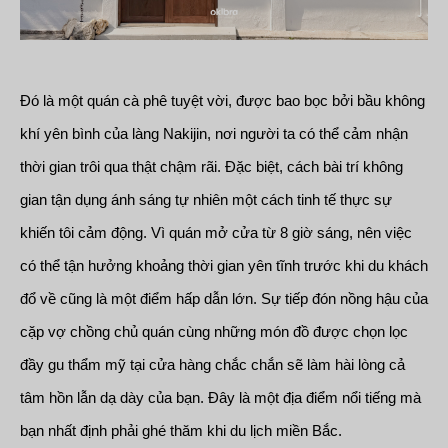
Đó là một quán cà phê tuyệt vời, được bao bọc bởi bầu không
khí yên bình của làng Nakijin, nơi người ta có thể cảm nhận
thời gian trôi qua thật chậm rãi. Đặc biệt, cách bài trí không
gian tận dụng ánh sáng tự nhiên một cách tinh tế thực sự
khiến tôi cảm động. Vì quán mở cửa từ 8 giờ sáng, nên việc
có thể tận hưởng khoảng thời gian yên tĩnh trước khi du khách
đổ về cũng là một điểm hấp dẫn lớn. Sự tiếp đón nồng hậu của
cặp vợ chồng chủ quán cùng những món đồ được chọn lọc
đầy gu thẩm mỹ tại cửa hàng chắc chắn sẽ làm hài lòng cả
tâm hồn lẫn dạ dày của bạn. Đây là một địa điểm nổi tiếng mà
bạn nhất định phải ghé thăm khi du lịch miền Bắc.