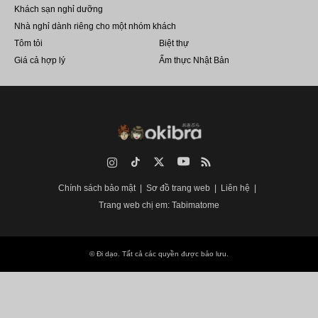
Khách sạn nghỉ dưỡng
Nhà nghỉ dành riêng cho một nhóm khách
Tôm tỏi
Biệt thự
Giá cả hợp lý
Ẩm thực Nhật Bản
Instagram
TikTok
Twitter
YouTube
RSS
Chính sách bảo mật
Sơ đồ trang web
Liên hệ
Trang web chị em: Tabimatome
©
Đi dạo
. Tất cả các quyền được bảo lưu.