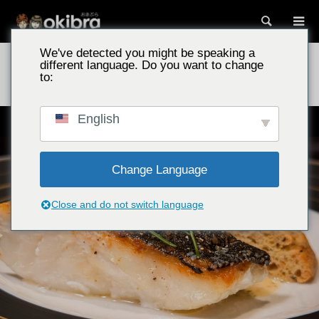
Tìm kiế
We've detected you might be speaking a
Các điểm tham quan ở Okinawa
Restaurant&Bar KOBOZ/Thành
different language. Do you want to change
phố Naha, tỉnh Okinawa – Bữa tối đặc biệt tại nhà hàng Pháp sành điệu ở
to:
Kumoji
English
1930年代のアメリカンな雰囲気でフレンチ＆バー
Change Language
Close and do not switch language