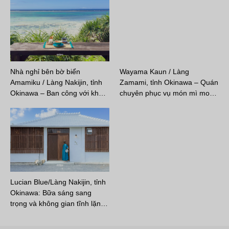
Nhà nghỉ bên bờ biển
Wayama Kaun / Làng
Amamiku / Làng Nakijin, tỉnh
Zamami, tỉnh Okinawa – Quán
Okinawa – Ban công với kh…
chuyên phục vụ món mì mo…
Lucian Blue/Làng Nakijin, tỉnh
Okinawa: Bữa sáng sang
trọng và không gian tĩnh lặn…