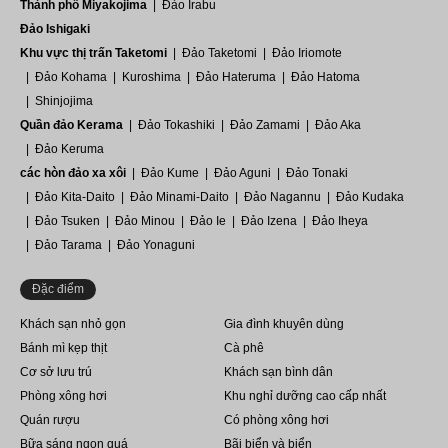
Thành phố Miyakojima
Đảo Irabu
Đảo Ishigaki
Khu vực thị trấn Taketomi
Đảo Taketomi
Đảo Iriomote
Đảo Kohama
Kuroshima
Đảo Hateruma
Đảo Hatoma
Shinjojima
Quần đảo Kerama
Đảo Tokashiki
Đảo Zamami
Đảo Aka
Đảo Keruma
các hòn đảo xa xôi
Đảo Kume
Đảo Aguni
Đảo Tonaki
Đảo Kita-Daito
Đảo Minami-Daito
Đảo Nagannu
Đảo Kudaka
Đảo Tsuken
Đảo Minou
Đảo Ie
Đảo Izena
Đảo Iheya
Đảo Tarama
Đảo Yonaguni
Đặc điểm
Khách sạn nhỏ gọn
Gia đình khuyên dùng
Bánh mì kẹp thịt
Cà phê
Cơ sở lưu trú
Khách sạn bình dân
Phòng xông hơi
Khu nghỉ dưỡng cao cấp nhất
Quán rượu
Có phòng xông hơi
Bữa sáng ngon quá
Bãi biển và biển