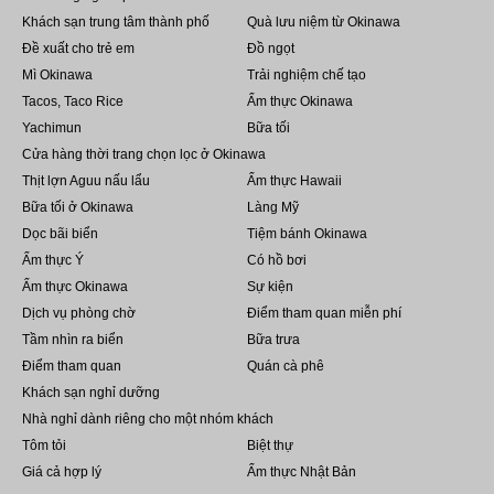
Khách sạn trung tâm thành phố
Quà lưu niệm từ Okinawa
Đề xuất cho trẻ em
Đồ ngọt
Mì Okinawa
Trải nghiệm chế tạo
Tacos, Taco Rice
Ẩm thực Okinawa
Yachimun
Bữa tối
Cửa hàng thời trang chọn lọc ở Okinawa
Thịt lợn Aguu nấu lẩu
Ẩm thực Hawaii
Bữa tối ở Okinawa
Làng Mỹ
Dọc bãi biển
Tiệm bánh Okinawa
Ẩm thực Ý
Có hồ bơi
Ẩm thực Okinawa
Sự kiện
Dịch vụ phòng chờ
Điểm tham quan miễn phí
Tầm nhìn ra biển
Bữa trưa
Điểm tham quan
Quán cà phê
Khách sạn nghỉ dưỡng
Nhà nghỉ dành riêng cho một nhóm khách
Tôm tỏi
Biệt thự
Giá cả hợp lý
Ẩm thực Nhật Bản