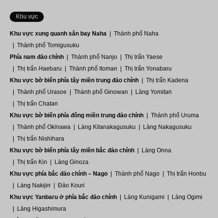
Khu vực
Khu vực xung quanh sân bay Naha
Thành phố Naha
Thành phố Tomigusuku
Phía nam đảo chính
Thành phố Nanjo
Thị trấn Yaese
Thị trấn Haebaru
Thành phố Itoman
Thị trấn Yonabaru
Khu vực bờ biển phía tây miền trung đảo chính
Thị trấn Kadena
Thành phố Urasoe
Thành phố Ginowan
Làng Yomitan
Thị trấn Chatan
Khu vực bờ biển phía đông miền trung đảo chính
Thành phố Uruma
Thành phố Okinawa
Làng Kitanakagusuku
Làng Nakagusuku
Thị trấn Nishihara
Khu vực bờ biển phía tây miền bắc đảo chính
Làng Onna
Thị trấn Kin
Làng Ginoza
Khu vực phía bắc đảo chính – Nago
Thành phố Nago
Thị trấn Honbu
Làng Nakijin
Đảo Kouri
Khu vực Yanbaru ở phía bắc đảo chính
Làng Kunigami
Làng Ogimi
Làng Higashimura