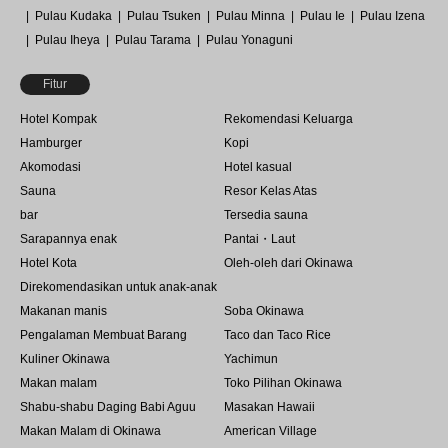
Pulau Kudaka
Pulau Tsuken
Pulau Minna
Pulau Ie
Pulau Izena
Pulau Iheya
Pulau Tarama
Pulau Yonaguni
Fitur
Hotel Kompak
Rekomendasi Keluarga
Hamburger
Kopi
Akomodasi
Hotel kasual
Sauna
Resor Kelas Atas
bar
Tersedia sauna
Sarapannya enak
Pantai・Laut
Hotel Kota
Oleh-oleh dari Okinawa
Direkomendasikan untuk anak-anak
Makanan manis
Soba Okinawa
Pengalaman Membuat Barang
Taco dan Taco Rice
Kuliner Okinawa
Yachimun
Makan malam
Toko Pilihan Okinawa
Shabu-shabu Daging Babi Aguu
Masakan Hawaii
Makan Malam di Okinawa
American Village