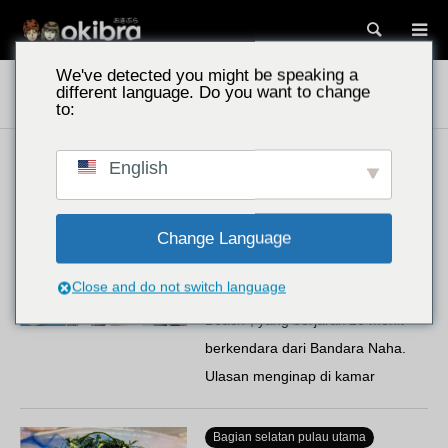
Cari
We've detected you might be speaking a
Tempat-tempat di Okinawa
Bagian selatan pulau utama
Kota
different language. Do you want to change
Itoman
to:
English
Daerah Sekitar Bandara Naha
Rekomendasi Keluarga
Ryukyu Hotel & Resort Meijo
Change Language
Beach/Kota Itoman, Prefektur
Okinawa, Club Lounge dan…
Close and do not switch language
"Ryukyu Hotel & Resort Meijo
Beach", yang berjarak 20 menit
berkendara dari Bandara Naha.
Ulasan menginap di kamar
"Premier Club Twin" yang
seluruhnya memiliki pemandangan
Bagian selatan pulau utama