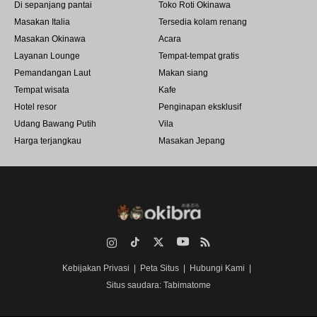
Di sepanjang pantai
Toko Roti Okinawa
Masakan Italia
Tersedia kolam renang
Masakan Okinawa
Acara
Layanan Lounge
Tempat-tempat gratis
Pemandangan Laut
Makan siang
Tempat wisata
Kafe
Hotel resor
Penginapan eksklusif
Udang Bawang Putih
Vila
Harga terjangkau
Masakan Jepang
Instagram
TikTok
Twitter
YouTube
RSS
Kebijakan Privasi
Peta Situs
Hubungi Kami
Situs saudara: Tabimatome