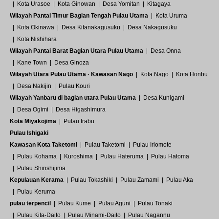
Kota Urasoe
Kota Ginowan
Desa Yomitan
Kitagaya
Wilayah Pantai Timur Bagian Tengah Pulau Utama
Kota Uruma
Kota Okinawa
Desa Kitanakagusuku
Desa Nakagusuku
Kota Nishihara
Wilayah Pantai Barat Bagian Utara Pulau Utama
Desa Onna
Kane Town
Desa Ginoza
Wilayah Utara Pulau Utama · Kawasan Nago
Kota Nago
Kota Honbu
Desa Nakijin
Pulau Kouri
Wilayah Yanbaru di bagian utara Pulau Utama
Desa Kunigami
Desa Ogimi
Desa Higashimura
Kota Miyakojima
Pulau Irabu
Pulau Ishigaki
Kawasan Kota Taketomi
Pulau Taketomi
Pulau Iriomote
Pulau Kohama
Kuroshima
Pulau Hateruma
Pulau Hatoma
Pulau Shinshijima
Kepulauan Kerama
Pulau Tokashiki
Pulau Zamami
Pulau Aka
Pulau Keruma
pulau terpencil
Pulau Kume
Pulau Aguni
Pulau Tonaki
Pulau Kita-Daito
Pulau Minami-Daito
Pulau Nagannu