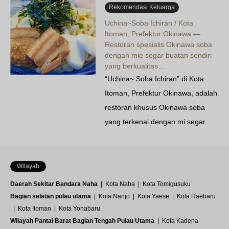
laut! Lounge Premier Club yang
Rekomendasi Keluarga
luar biasa…
Uchina~Soba Ichiran / Kota
Itoman, Prefektur Okinawa —
Restoran spesialis Okinawa soba
dengan mie segar buatan sendiri
yang berkualitas…
“Uchina~ Soba Ichiran” di Kota
Itoman, Prefektur Okinawa, adalah
restoran khusus Okinawa soba
yang terkenal dengan mi segar
buatan sendiri dan kuah
spesialnya. “Teeda Soba” yang
pedas membara ini wajib dicoba
Wilayah
oleh para pecinta makanan pedas!
Daerah Sekitar Bandara Naha
Kota Naha
Kota Tomigusuku
Bagian selatan pulau utama
Kota Nanjo
Kota Yaese
Kota Haebaru
Kota Itoman
Kota Yonabaru
Wilayah Pantai Barat Bagian Tengah Pulau Utama
Kota Kadena