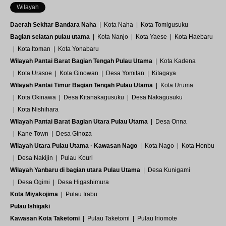
Wilayah
Daerah Sekitar Bandara Naha
Kota Naha
Kota Tomigusuku
Bagian selatan pulau utama
Kota Nanjo
Kota Yaese
Kota Haebaru
Kota Itoman
Kota Yonabaru
Wilayah Pantai Barat Bagian Tengah Pulau Utama
Kota Kadena
Kota Urasoe
Kota Ginowan
Desa Yomitan
Kitagaya
Wilayah Pantai Timur Bagian Tengah Pulau Utama
Kota Uruma
Kota Okinawa
Desa Kitanakagusuku
Desa Nakagusuku
Kota Nishihara
Wilayah Pantai Barat Bagian Utara Pulau Utama
Desa Onna
Kane Town
Desa Ginoza
Wilayah Utara Pulau Utama · Kawasan Nago
Kota Nago
Kota Honbu
Desa Nakijin
Pulau Kouri
Wilayah Yanbaru di bagian utara Pulau Utama
Desa Kunigami
Desa Ogimi
Desa Higashimura
Kota Miyakojima
Pulau Irabu
Pulau Ishigaki
Kawasan Kota Taketomi
Pulau Taketomi
Pulau Iriomote