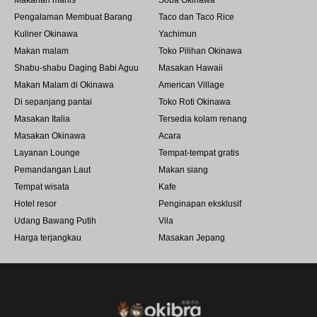
Makanan manis
Soba Okinawa
Pengalaman Membuat Barang
Taco dan Taco Rice
Kuliner Okinawa
Yachimun
Makan malam
Toko Pilihan Okinawa
Shabu-shabu Daging Babi Aguu
Masakan Hawaii
Makan Malam di Okinawa
American Village
Di sepanjang pantai
Toko Roti Okinawa
Masakan Italia
Tersedia kolam renang
Masakan Okinawa
Acara
Layanan Lounge
Tempat-tempat gratis
Pemandangan Laut
Makan siang
Tempat wisata
Kafe
Hotel resor
Penginapan eksklusif
Udang Bawang Putih
Vila
Harga terjangkau
Masakan Jepang