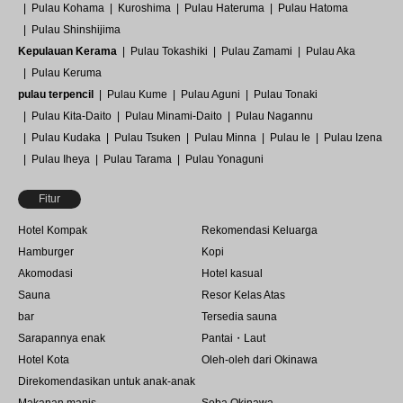
Pulau Kohama
Kuroshima
Pulau Hateruma
Pulau Hatoma
Pulau Shinshijima
Kepulauan Kerama
Pulau Tokashiki
Pulau Zamami
Pulau Aka
Pulau Keruma
pulau terpencil
Pulau Kume
Pulau Aguni
Pulau Tonaki
Pulau Kita-Daito
Pulau Minami-Daito
Pulau Nagannu
Pulau Kudaka
Pulau Tsuken
Pulau Minna
Pulau Ie
Pulau Izena
Pulau Iheya
Pulau Tarama
Pulau Yonaguni
Fitur
Hotel Kompak
Rekomendasi Keluarga
Hamburger
Kopi
Akomodasi
Hotel kasual
Sauna
Resor Kelas Atas
bar
Tersedia sauna
Sarapannya enak
Pantai・Laut
Hotel Kota
Oleh-oleh dari Okinawa
Direkomendasikan untuk anak-anak