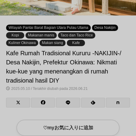
Wilayah Pantai Barat Bagian Utara Pulau Utama
Desa Nakijin
Kopi
Makanan manis
Taco dan Taco Rice
Kuliner Okinawa
Makan siang
Kafe
Kafe Rumah Tradisional Kururu -NAKIJIN-/
Desa Nakijin, Prefektur Okinawa: Nikmati
kue-kue yang menenangkan di rumah
tradisional hasil DIY
2025.05.10 / Terakhir diubah pada 2026.06.21
myお気に入りに追加
♡