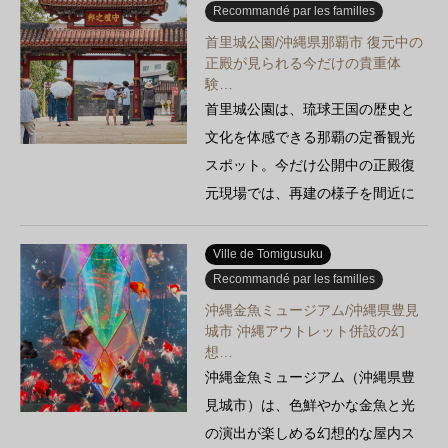
c'est un lieu qui laisse un souvenir
Recommandé par les familles
impérissable grâce à une
首里城公園/沖縄県那覇市 復元中の
正殿が見られる今だけの貴重体
promenade au plus près de la vie
験…
du village.
首里城公園は、琉球王国の歴史と
文化を体感できる那覇の定番観光
スポット。今だけ公開中の正殿復
元現場では、再建の様子を間近に
見学可能。無料エリアと有料…
Ville de Tomigusuku
Recommandé par les familles
沖縄金魚ミュージアム/沖縄県豊見
城市 沖縄アウトレット併設の幻
想…
沖縄金魚ミュージアム（沖縄県豊
見城市）は、色鮮やかな金魚と光
の演出が楽しめる幻想的な屋内ス