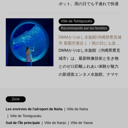
ポット。雨の日でも子連れで快適
に過ごせる観光地です。
Ville de Tomigusuku
Recommandé par les familles
DMMかりゆし水族館/沖縄県豊見城
市 那覇空港近く！雨の日にも楽…
DMMかりゆし水族館（沖縄県豊見
城市）は、最新映像技術と生き物
とのゼロ距離ふれあい体験が魅力
の新感覚エンタメ水族館。ナマケ
モノやペンギンへの餌やり、限…
Zone
Les environs de l'aéroport de Naha
Ville de Naha
Ville de Tomigusuku
Sud de l'île principale
Ville de Nanjo
Ville de Yaese