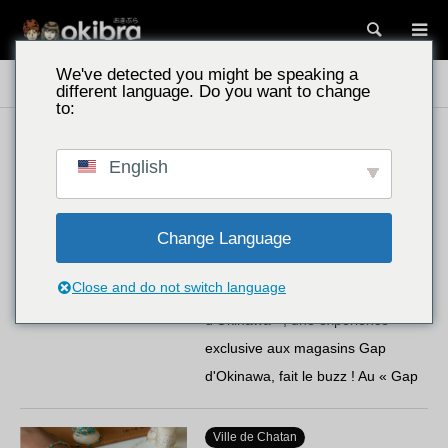
Recherc
We've detected you might be speaking a
Lieux à découvrir à Okinawa
Lieux touristiques
different language. Do you want to change
to:
Ville de Tomigusuku
English
Recommandé par les familles
Gap Outlet, magasin d'Ashibinaa /
Tomigusuku, préfecture
Change Language
d'Okinawa. Une pièce unique au
monde !…
Close and do not switch language
La « broderie aux motifs
d'Okinawa », une expérience
exclusive aux magasins Gap
d'Okinawa, fait le buzz ! Au « Gap
Outlet Okinawa Outlet Mall
Ashibinaa », des motifs exclusifs
Ville de Chatan