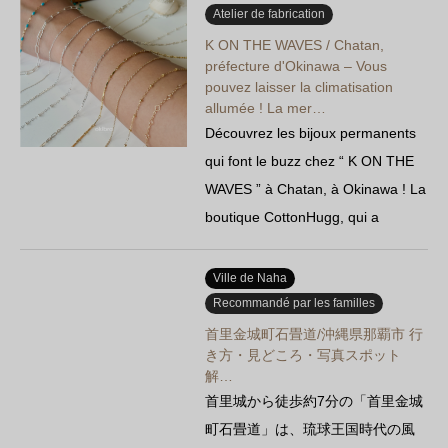
représentant des shisa et des
Atelier de fabrication
hibiscus…
K ON THE WAVES / Chatan,
préfecture d'Okinawa – Vous
pouvez laisser la climatisation
allumée ! La mer…
Découvrez les bijoux permanents
qui font le buzz chez “ K ON THE
WAVES ” à Chatan, à Okinawa ! La
boutique CottonHugg, qui a
déménagé depuis le village
d’Onna, y est également installée.
Ville de Naha
Ces « bijoux qui ne s’enlèvent pas
Recommandé par les familles
», dépourvus de fermoir, sont
首里金城町石畳道/沖縄県那覇市 行
き方・見どころ・写真スポット
disponibles en 14KGF et…
解…
首里城から徒歩約7分の「首里金城
町石畳道」は、琉球王国時代の風