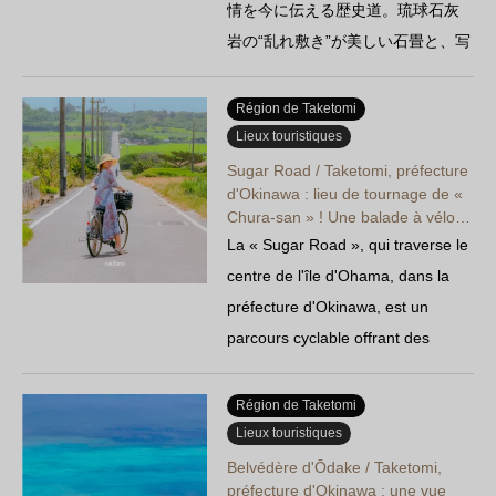
情を今に伝える歴史道。琉球石灰
岩の“乱れ敷き”が美しい石畳と、写
真スポット、パワースポッ…
Région de Taketomi
Lieux touristiques
Sugar Road / Taketomi, préfecture
d'Okinawa : lieu de tournage de «
Chura-san » ! Une balade à vélo…
La « Sugar Road », qui traverse le
centre de l'île d'Ohama, dans la
préfecture d'Okinawa, est un
parcours cyclable offrant des
paysages magnifiques, bordé de
part et d'autre par des champs de
Région de Taketomi
canne à sucre. Elle a également
Lieux touristiques
servi de lieu de tournage pour la
Belvédère d'Ōdake / Taketomi,
préfecture d'Okinawa : une vue
série télévisée de la NHK « Chura-