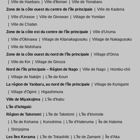
Ville de Haebaru
Ville d'Itoman
Ville de Yonabaru
Zone de la côte ouest du centre de l'île principale
Ville de Kadena
Ville d'Urasoe
Ville de Ginowan
Village de Yomitan
Ville de Chatan
Zone de la côte est du centre de l'île principale
Ville d'Uruma
Ville d'Okinawa
Village de Kitanakagusuku
Village de Nakagusuku
Ville de Nishihara
Zone de la côte ouest du nord de l'île principale
Village d'Onna
Ville de Kin
Village de Ginoza
Nord de l'île principale – Région de Nago
Ville de Nago
Hombu-chō
Village de Nakijin
L'île de Kouri
La région de Yanbaru, au nord de l'île principale
Village de Kunigami
Village d'Ogimi
Higashimura
Ville de Miyakojima
L'île d'Irabu
L'île d'Ishigaki
Région de Taketomi
L'île de Taketomi
L'île d'Iriomote
L'île de Kohama
Kuroshima
L'île d'Hateruma
Île de Hatoma
Shinjojima
Les îles Kerama
L'île de Tokashiki
L'île de Zamami
Île d'Aka