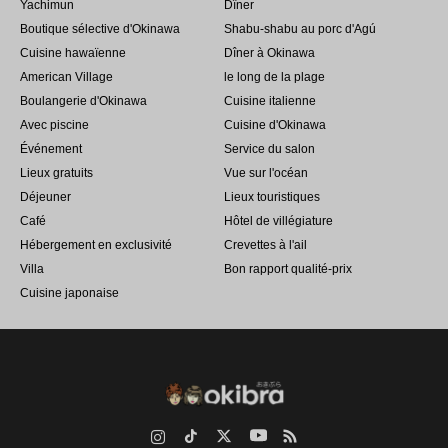
Yachimun
Dîner
Boutique sélective d'Okinawa
Shabu-shabu au porc d'Agú
Cuisine hawaïenne
Dîner à Okinawa
American Village
le long de la plage
Boulangerie d'Okinawa
Cuisine italienne
Avec piscine
Cuisine d'Okinawa
Événement
Service du salon
Lieux gratuits
Vue sur l'océan
Déjeuner
Lieux touristiques
Café
Hôtel de villégiature
Hébergement en exclusivité
Crevettes à l'ail
Villa
Bon rapport qualité-prix
Cuisine japonaise
Instagram
TikTok
Twitter
YouTube
RSS