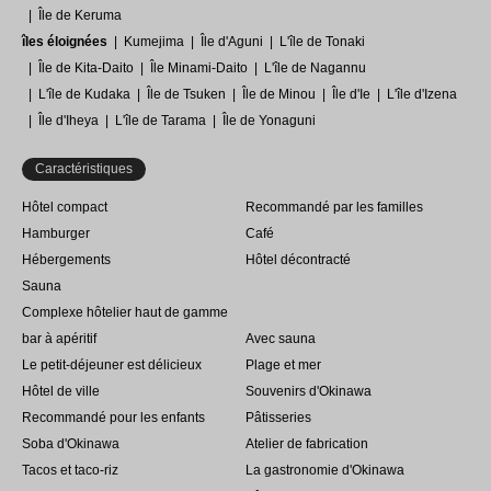
Île de Keruma
îles éloignées
Kumejima
Île d'Aguni
L'île de Tonaki
Île de Kita-Daito
Île Minami-Daito
L'île de Nagannu
L'île de Kudaka
Île de Tsuken
Île de Minou
Île d'Ie
L'île d'Izena
Île d'Iheya
L'île de Tarama
Île de Yonaguni
Caractéristiques
Hôtel compact
Recommandé par les familles
Hamburger
Café
Hébergements
Hôtel décontracté
Sauna
Complexe hôtelier haut de gamme
bar à apéritif
Avec sauna
Le petit-déjeuner est délicieux
Plage et mer
Hôtel de ville
Souvenirs d'Okinawa
Recommandé pour les enfants
Pâtisseries
Soba d'Okinawa
Atelier de fabrication
Tacos et taco-riz
La gastronomie d'Okinawa