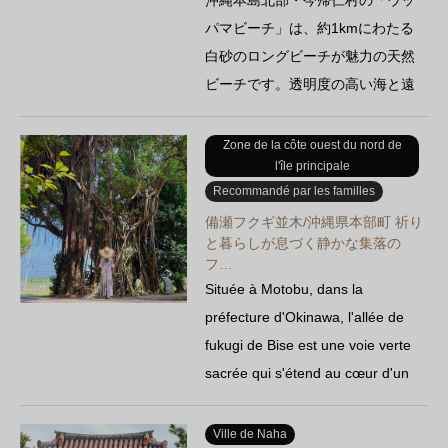
沖縄本島北部・今帰仁村の「ウッ
パマビーチ」は、約1kmにわたる
白砂のロングビーチが魅力の天然
ビーチです。透明度の高い海と遠
浅の地形が特徴で、家族連れや…
Zone de la côte ouest du nord de
l'île principale
Recommandé par les familles
備瀬フクギ並木/沖縄県本部町 祈り
と暮らしが息づく静かな集落の
フ…
Située à Motobu, dans la
préfecture d'Okinawa, l'allée de
fukugi de Bise est une voie verte
sacrée qui s'étend au cœur d'un
quartier résidentiel paisible. Bien
qu'il s'agisse d'un site touristique,
Ville de Naha