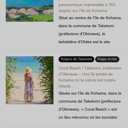
panoramique imprenable à 360
san »…
degrés sur l'île de Kohama
Situé au centre de l'île de Kohama,
dans la commune de Taketomi
(préfecture d'Okinawa), le
belvédère d'Otake est le site
offrant la plus belle vue de l'île,
avec un panorama à 360 degrés
Région de Taketomi
Plage et mer
sur les îles Yaeyama. Au sommet
Coral Beach / Taketomi, préfecture
d'un escalier d'environ 300
d'Okinawa – Une île privée de
Kohama où la nature est restée
marches s'étend une mer couleur
intacte…
émeraude…
Située sur l'île de Kohama, dans la
commune de Taketomi (préfecture
d'Okinawa), « Coral Beach » est
un lieu méconnu où les touristes
sont rares et où la nature est