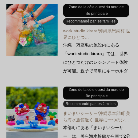
restée intacte. Comme son nom
Zone de la côte ouest du nord de
l'île principale
l'indique, le sol est recouvert de
Recommandé par les familles
fragments de corail, et l'eau est
work studio kirara/沖縄県恩納村 世
d'un vert émeraude…
界にひとつ…
沖縄・万座毛の施設内にある
「work studio kirara」では、世界
にひとつだけのレジンアート体験
が可能。親子で簡単にキーホルダ
ー作りができ、雨の日観光や旅…
Zone de la côte ouest du nord de
l'île principale
Recommandé par les familles
まいまいシーサー/沖縄県本部町 美
ら海水族館近く 世界に一つのシ…
本部町にある「まいまいシーサ
ー」は、美ら海水族館から車で2分