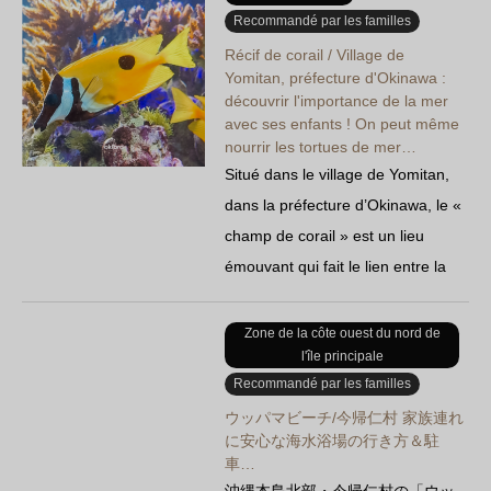
prix avantageux. Des objets en
Recommandé par les familles
verre alliant techniques
Récif de corail / Village de
Yomitan, préfecture d'Okinawa :
traditionnelles et designs
découvrir l'importance de la mer
élégants…
avec ses enfants ! On peut même
nourrir les tortues de mer…
Situé dans le village de Yomitan,
dans la préfecture d’Okinawa, le «
champ de corail » est un lieu
émouvant qui fait le lien entre la
mer et les hommes, et où l’on a
réussi pour la première fois au
Zone de la côte ouest du nord de
l'île principale
monde à faire frayer du corail
Recommandé par les familles
d’élevage. Bien qu’il se trouve sur
ウッパマビーチ/今帰仁村 家族連れ
la terre ferme, il reproduit le cycle
に安心な海水浴場の行き方＆駐
naturel de la nature…
車…