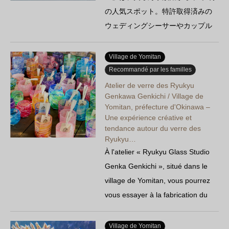
の人気スポット。特許取得済みの
ウェディングシーサーやカップル
シーサーなど、世界に一つだけ…
Village de Yomitan
Recommandé par les familles
Atelier de verre des Ryukyu
Genkawa Genkichi / Village de
Yomitan, préfecture d'Okinawa –
Une expérience créative et
tendance autour du verre des
Ryukyu…
À l'atelier « Ryukyu Glass Studio
Genka Genkichi », situé dans le
village de Yomitan, vous pourrez
vous essayer à la fabrication du
verre des Ryukyu et profiter de
ventes en magasin d'usine à des
Village de Yomitan