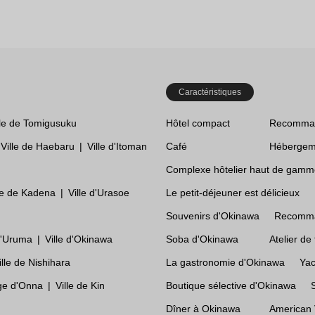
Caractéristiques
lle de Tomigusuku
Hôtel compact
Recommand
Ville de Haebaru
Ville d'Itoman
Café
Hébergem
Complexe hôtelier haut de gamm
le de Kadena
Ville d'Urasoe
Le petit-déjeuner est délicieux
Souvenirs d'Okinawa
Recomman
 d'Uruma
Ville d'Okinawa
Soba d'Okinawa
Atelier de 
ille de Nishihara
La gastronomie d'Okinawa
Ya
age d'Onna
Ville de Kin
Boutique sélective d'Okinawa
Dîner à Okinawa
American 