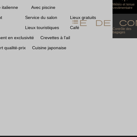
Météo et tenue
 italienne
Avec piscine
vestimentaire
t
Service du salon
Lieux gratuits
liste de c
Lieux touristiques
Café
Contrôle des
bagages
nt en exclusivité
Crevettes à l'ail
t qualité-prix
Cuisine japonaise