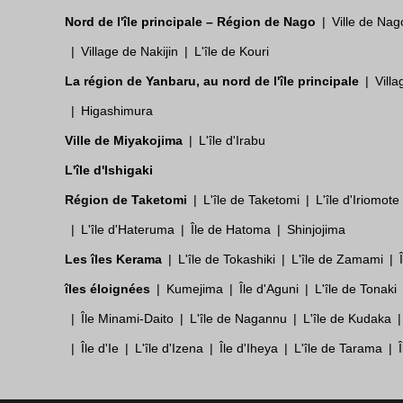
Nord de l'île principale – Région de Nago
Ville de Nag
Village de Nakijin
L'île de Kouri
La région de Yanbaru, au nord de l'île principale
Vill
Higashimura
Ville de Miyakojima
L'île d'Irabu
L'île d'Ishigaki
Région de Taketomi
L'île de Taketomi
L'île d'Iriomote
L'île d'Hateruma
Île de Hatoma
Shinjojima
Les îles Kerama
L'île de Tokashiki
L'île de Zamami
îles éloignées
Kumejima
Île d'Aguni
L'île de Tonaki
Île Minami-Daito
L'île de Nagannu
L'île de Kudaka
Île d'Ie
L'île d'Izena
Île d'Iheya
L'île de Tarama