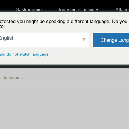
Gastronomie
Tourisme et activités
Affair
etected you might be speaking a different language. Do you 
to:
nglish
Change Lang
Choisir en fonction des caractéristiques
and do not switch language
le de Keruma