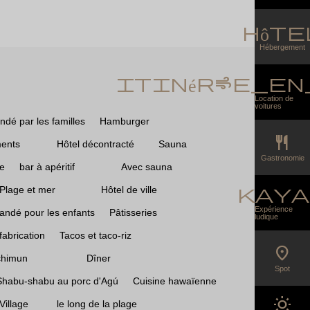
hôte
Hébergement
itinéraire_e
Location de
voitures
é par les familles
Hamburger
restaurant
ents
Hôtel décontracté
Sauna
Gastronomie
e
bar à apéritif
Avec sauna
kaya
Plage et mer
Hôtel de ville
Expérience
dé pour les enfants
Pâtisseries
ludique
fabrication
Tacos et taco-riz
location_on
chimun
Dîner
Spot
Shabu-shabu au porc d'Agú
Cuisine hawaïenne
wb_sunny
Village
le long de la plage