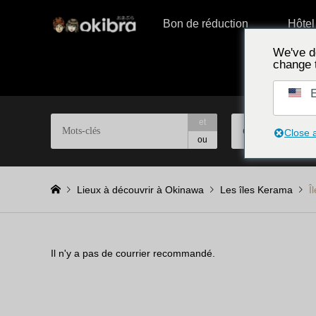
Bon de réduction
Hôtel
We've d
change 
E
et
Choisir par zone
Close 
ou
Lieux à découvrir à Okinawa
Les îles Kerama
Î
Il n'y a pas de courrier recommandé.