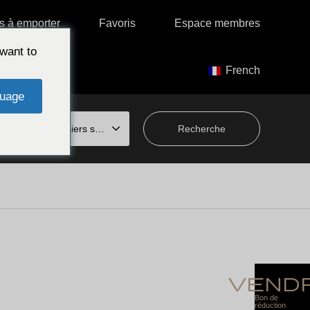
es à emporter
Favoris
Espace membres
want to
French
uage
Choisir parmi les dossiers spéciaux
vend
Bon de
réduction