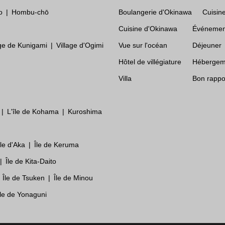
o
Hombu-chō
Boulangerie d'Okinawa
Cuisine
Cuisine d'Okinawa
Événemen
age de Kunigami
Village d'Ogimi
Vue sur l'océan
Déjeuner
Hôtel de villégiature
Hébergeme
Villa
Bon rappor
L'île de Kohama
Kuroshima
Île d'Aka
Île de Keruma
Île de Kita-Daito
Île de Tsuken
Île de Minou
Île de Yonaguni