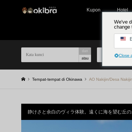
Kupon
Hotel
We've d
change 
E
dan
Pilih berdasark
Close 
atau
Tempat-tempat di Okinawa
AO Nakijin/Desa Nakij
静けさと余白のヴィラ体験。遠くに海を望む丘の