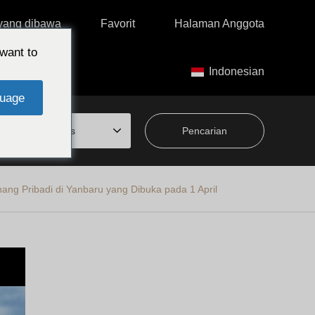
yang dibawa
Favorit
Halaman Anggota
want to
Indonesian
uage
dari rubrik khusus
ang Pribadi di Yanbaru yang Dibuka pada 1 April