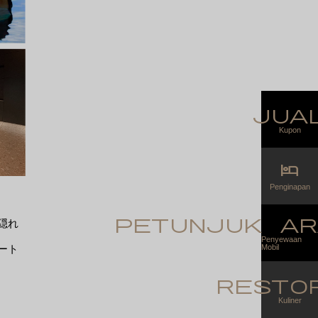
jua
Kupon
hotel
Penginapan
petunjuk ar
隠れ
Penyewaan
ート
Mobil
resto
Kuliner