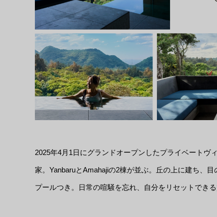
2025年4月1日にグランドオープンしたプライベートヴィ
家。YanbaruとAmahajiの2棟が並ぶ。丘の上に
プールつき。日常の喧騒を忘れ、自分をリセットできる