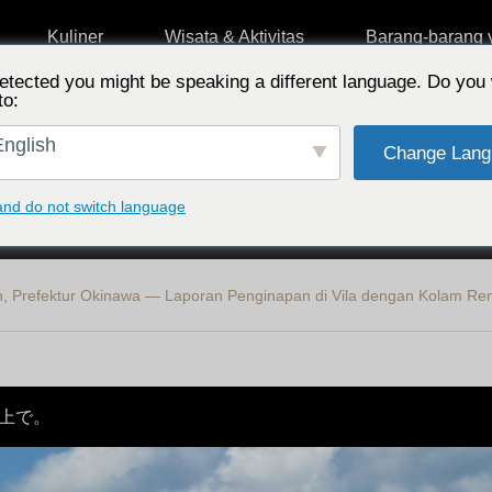
Kuliner
Wisata & Aktivitas
Barang-barang 
etected you might be speaking a different language. Do you 
to:
nglish
Change Lang
an wilayah
Memilih berdasarkan fitur
Pilih 
and do not switch language
in, Prefektur Okinawa — Laporan Penginapan di Vila dengan Kolam Ren
上で。