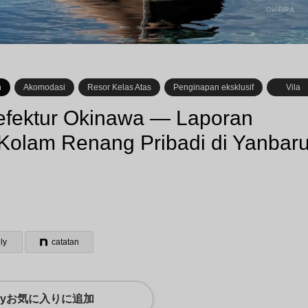
n
Akomodasi
Resor Kelas Atas
Penginapan eksklusif
Vila
refektur Okinawa — Laporan
 Kolam Renang Pribadi di Yanbar
ly
catatan
myお気に入りに追加