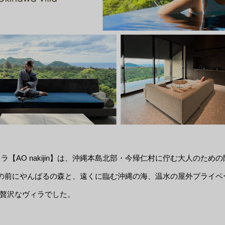
ラ【AO nakijin】は、沖縄本島北部・今帰仁村に佇む大人のための
建ち、目の前にやんばるの森と、遠くに臨む沖縄の海、温水の屋外プライベ
贅沢なヴィラでした。