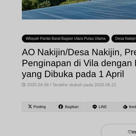
Wilayah Pantai Barat Bagian Utara Pulau Utama
Desa Nakiji
AO Nakijin/Desa Nakijin, P
Penginapan di Vila dengan
yang Dibuka pada 1 April
2025.04.06 / Terakhir diubah pada 2026.06.21
Posting
Bagikan
LINE
feed
♡