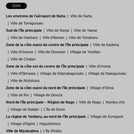
Zone
Les environs de l'aéroport de Naha
Ville de Naha
Ville de Tomigusuku
Sud de l'île principale
Ville de Nanjo
Ville de Yaese
Ville de Haebaru
Ville d'Itoman
Ville de Yonabaru
Zone de la côte ouest du centre de l'île principale
Ville de Kadena
Ville d'Urasoe
Ville de Ginowan
Village de Yomitan
Ville de Chatan
Zone de la côte est du centre de l'île principale
Ville d'Uruma
Ville d'Okinawa
Village de Kitanakagusuku
Village de Nakagusuku
Ville de Nishihara
Zone de la côte ouest du nord de l'île principale
Village d'Onna
Ville de Kin
Village de Ginoza
Nord de l'île principale – Région de Nago
Ville de Nago
Hombu-chō
Village de Nakijin
L'île de Kouri
La région de Yanbaru, au nord de l'île principale
Village de Kunigami
Village d'Ogimi
Higashimura
Ville de Miyakojima
L'île d'Irabu