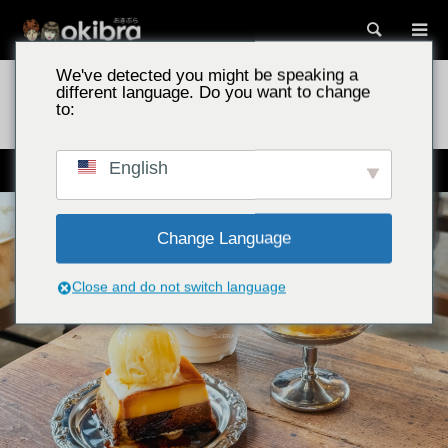
Recherc
We've detected you might be speaking a
Lieux à découvrir à Okinawa
SUGAR BROTHERS / Village
different language. Do you want to change
d'Onna, préfecture d'Okinawa – La boutique spécialisée dans les flans qui
to:
fait le buzz à Onna
English
"あなたの人生に甘い幸せを"
Change Language
Close and do not switch language