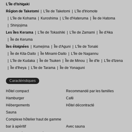
L'île d'Ishigaki
Région de Taketomi
L'île de Taketomi
L'île d'Iriomote
L'île de Kohama
Kuroshima
L'île d'Hateruma
Île de Hatoma
Shinjojima
Les îles Kerama
L'île de Tokashiki
L'île de Zamami
Île d'Aka
Île de Keruma
îles éloignées
Kumejima
Île d'Aguni
L'île de Tonaki
Île de Kita-Daito
Île Minami-Daito
L'île de Nagannu
L'île de Kudaka
Île de Tsuken
Île de Minou
Île d'Ie
L'île d'Izena
Île d'Iheya
L'île de Tarama
Île de Yonaguni
Caractéristiques
Hôtel compact
Recommandé par les familles
Hamburger
Café
Hébergements
Hôtel décontracté
Sauna
Complexe hôtelier haut de gamme
bar à apéritif
Avec sauna