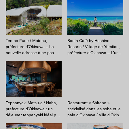
Ten no Fune / Motobu,
Banta Café by Hoshino
préfecture d'Okinawa – La
Resorts / Village de Yomitan,
nouvelle adresse à ne pas …
préfecture d'Okinawa – L'un…
Teppanyaki Matsu-o / Naha,
Restaurant « Shirano »
préfecture d'Okinawa : un
spécialisé dans les soba et le
déjeuner teppanyaki idéal p…
pain d'Okinawa / Ville d'Okin…