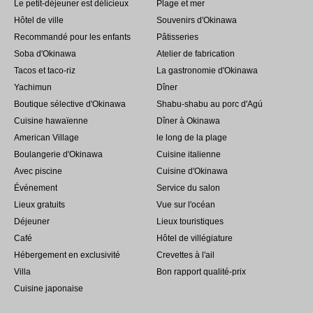
Le petit-déjeuner est délicieux
Plage et mer
Hôtel de ville
Souvenirs d'Okinawa
Recommandé pour les enfants
Pâtisseries
Soba d'Okinawa
Atelier de fabrication
Tacos et taco-riz
La gastronomie d'Okinawa
Yachimun
Dîner
Boutique sélective d'Okinawa
Shabu-shabu au porc d'Agú
Cuisine hawaïenne
Dîner à Okinawa
American Village
le long de la plage
Boulangerie d'Okinawa
Cuisine italienne
Avec piscine
Cuisine d'Okinawa
Événement
Service du salon
Lieux gratuits
Vue sur l'océan
Déjeuner
Lieux touristiques
Café
Hôtel de villégiature
Hébergement en exclusivité
Crevettes à l'ail
Villa
Bon rapport qualité-prix
Cuisine japonaise