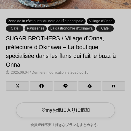
Zone de la côte ouest du nord de l'île principale
Village d'Onna
Café
Pâtisseries
La gastronomie d'Okinawa
Café
SUGAR BROTHERS / Village d'Onna,
préfecture d'Okinawa – La boutique
spécialisée dans les flans qui fait le buzz à
Onna
2025.06.04 / Dernière modification le 2026.06.15
myお気に入りに追加
♡
会員登録不要！好きなプランをまとめよう。