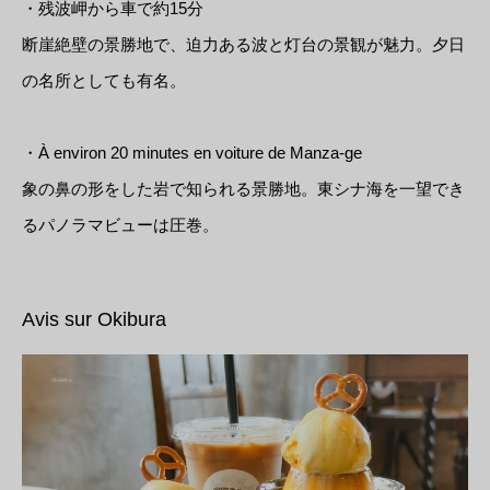
・残波岬から車で約15分
断崖絶壁の景勝地で、迫力ある波と灯台の景観が魅力。夕日
の名所としても有名。
・À environ 20 minutes en voiture de Manza-ge
象の鼻の形をした岩で知られる景勝地。東シナ海を一望でき
るパノラマビューは圧巻。
Avis sur Okibura