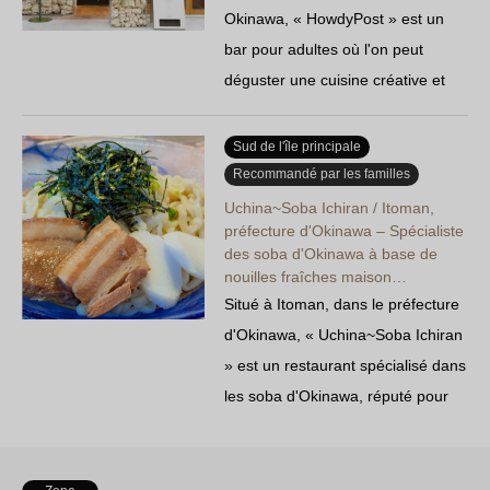
Okinawa, « HowdyPost » est un
bar pour adultes où l'on peut
déguster une cuisine créative et
raffinée ainsi que des vins
naturels. Idéal pour les soirées
Sud de l'île principale
entre filles ou les événements
Recommandé par les familles
privés !
Uchina~Soba Ichiran / Itoman,
préfecture d'Okinawa – Spécialiste
des soba d'Okinawa à base de
nouilles fraîches maison…
Situé à Itoman, dans le préfecture
d'Okinawa, « Uchina~Soba Ichiran
» est un restaurant spécialisé dans
les soba d'Okinawa, réputé pour
ses nouilles fraîches faites maison
et son bouillon maison. Les «
Teeda Soba », un plat brûlant, sont