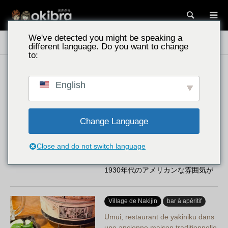
Recherc
We've detected you might be speaking a
Lieux à découvrir à Okinawa
De délicieux plats gastronomiques
different language. Do you want to change
to:
Les environs de l'aéroport de Naha
English
La gastronomie d'Okinawa
Restaurant&Bar KOBOZ/沖縄県那
覇市…
Change Language
沖縄県那覇市久茂地にある
「Restaurant&Bar KOBOZ」は、
Close and do not switch language
県産食材を使った本格フレンチと
1930年代のアメリカンな雰囲気が
楽しめる大人の隠れ家。記念日デ
ィナ…
Village de Nakijin
bar à apéritif
Umui, restaurant de yakiniku dans
une ancienne maison traditionnelle