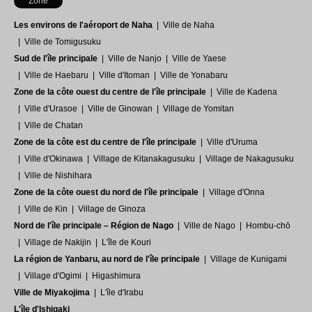
Zone
un incontournable pour les
Les environs de l'aéroport de Naha
Ville de Naha
amateurs de piquant !
Ville de Tomigusuku
Sud de l'île principale
Ville de Nanjo
Ville de Yaese
Ville de Haebaru
Ville d'Itoman
Ville de Yonabaru
Zone de la côte ouest du centre de l'île principale
Ville de Kadena
Ville d'Urasoe
Ville de Ginowan
Village de Yomitan
Ville de Chatan
Zone de la côte est du centre de l'île principale
Ville d'Uruma
Ville d'Okinawa
Village de Kitanakagusuku
Village de Nakagusuku
Ville de Nishihara
Zone de la côte ouest du nord de l'île principale
Village d'Onna
Ville de Kin
Village de Ginoza
Nord de l'île principale – Région de Nago
Ville de Nago
Hombu-chō
Village de Nakijin
L'île de Kouri
La région de Yanbaru, au nord de l'île principale
Village de Kunigami
Village d'Ogimi
Higashimura
Ville de Miyakojima
L'île d'Irabu
L'île d'Ishigaki