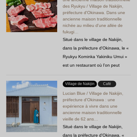
des Ryukyu / Village de Nakijin,
préfecture d'Okinawa. Dans une
ancienne maison traditionnelle
nichée au milieu d'une allée de
fukugi…
Situé dans le village de Nakijin,
dans la préfecture d'Okinawa, le «
Ryukyu Kominka Yakiniku Umui »
est un restaurant où l'on peut
savourer un dîner d'exception
dans une ancienne maison
Village de Nakijin
Café
traditionnelle, nichée au cœur
Lucian Blue / Village de Nakijin,
d'une allée paisible bordée de
préfecture d'Okinawa : une
expérience à vivre dans une
fukugi. Des tranches épaisses de
ancienne maison traditionnelle
bœuf japonais à poil noir
vieille de 62 ans…
sélectionnées avec soin…
Situé dans le village de Nakijin,
dans la préfecture d'Okinawa, «