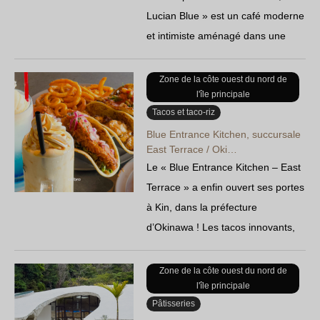
Lucian Blue » est un café moderne
et intimiste aménagé dans une
ancienne maison traditionnelle
vieille de 62 ans. On peut y
Zone de la côte ouest du nord de
l'île principale
déguster un petit-déjeuner servi
Tacos et taco-riz
dès 8 heures du matin, ainsi que
Blue Entrance Kitchen, succursale
des pancakes et des cheesecakes
East Terrace / Oki…
préparés avec soin…
Le « Blue Entrance Kitchen – East
Terrace » a enfin ouvert ses portes
à Kin, dans la préfecture
d’Okinawa ! Les tacos innovants,
très populaires à Onna, font leur
retour dans une version encore
Zone de la côte ouest du nord de
l'île principale
améliorée. Une tortilla fermentée,
Pâtisseries
semblable à du pain…