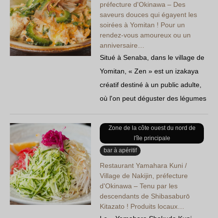
bouillon blanc de porc préparés
préfecture d'Okinawa – Des
saveurs douces qui égayent les
avec soin, ainsi qu'une sauce au
soirées à Yomitan ! Pour un
sucre de canne très onctueuse…
rendez-vous amoureux ou un
anniversaire…
Situé à Senaba, dans le village de
Yomitan, « Zen » est un izakaya
créatif destiné à un public adulte,
où l'on peut déguster des légumes
locaux, du poisson frais livré
directement du port de pêche et
Zone de la côte ouest du nord de
l'île principale
du tofu de l'île préparé
bar à apéritif
artisanalement avec le plus grand
Restaurant Yamahara Kuni /
soin. Les spécialités d'Okinawa,
Village de Nakijin, préfecture
telles que la crevette de Ginoza et
d'Okinawa – Tenu par les
le porc Aguu…
descendants de Shibasaburō
Kitazato ! Produits locaux…