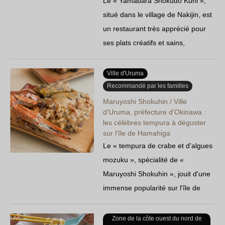
Le « Yamabara Shokudo Kuni »,
situé dans le village de Nakijin, est
un restaurant très apprécié pour
ses plats créatifs et sains,
préparés à grand renfort de
légumes frais locaux, de porc et de
Ville d'Uruma
poulet de l'île ! On y trouve
Recommandé par les familles
notamment des nouilles
Maruyoshi Shokuhin / Ville
d'Uruma, préfecture d'Okinawa :
jajangmyeon servies en portions
les célèbres tempura à déguster
gargantuesques, ainsi qu'un plat
sur l'île de Hamahiga
de l'île qui réserve une surprise…
Le « tempura de crabe et d'algues
mozuku », spécialité de «
Maruyoshi Shokuhin », jouit d'une
immense popularité sur l'île de
Hamahiga. Avec son aspect visuel
saisissant et ses portions
Zone de la côte ouest du nord de