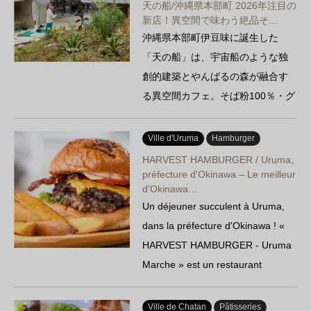
天の船/沖縄県本部町 2026年注目の
新店！異空間で味わう絶品そ…
沖縄県本部町伊豆味に誕生した
「天の船」は、宇宙船のような独
創的建築とやんばるの森が融合す
る異空間カフェ。そば粉100％・グ
ルテンフリーの本格ガレットや…
Ville d'Uruma
Hamburger
HARVEST HAMBURGER / Uruma,
préfecture d'Okinawa – Le meilleur
d'Okinawa…
Un déjeuner succulent à Uruma,
dans la préfecture d'Okinawa ! «
HARVEST HAMBURGER - Uruma
Marche » est un restaurant
spécialisé dans les hamburgers
authentiques, qui se distingue par
Ville de Chatan
Pâtisseries