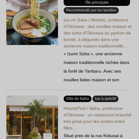
l'île principale
généreuses qui rassasient
Recommandé par les familles
pleinement, il attire sans cesse les
Izu-mi Soba / Motobu, préfecture
touristes et les habitants…
d'Okinawa : des nouilles maison et
des soba d'Okinawa au parfum de
bonite, à déguster dans une
ancienne maison traditionnelle…
« Izumi Soba », une ancienne
maison traditionnelle nichée dans
la forêt de Yanbaru. Avec ses
nouilles faites maison et son
bouillon aux arômes de bonite, ce
soba d'Okinawa est un véritable
Ville de Naha
bar à apéritif
délice qui vous invite à découvrir
HowdyPost / Naha, préfecture
une cuisine et une ambiance hors
d'Okinawa : un restaurant branché
très prisé pour les sorties entre
du commun, à savourer tout
filles…
particulièrement les jours de pluie.
Situé près de la rue Kokusai à