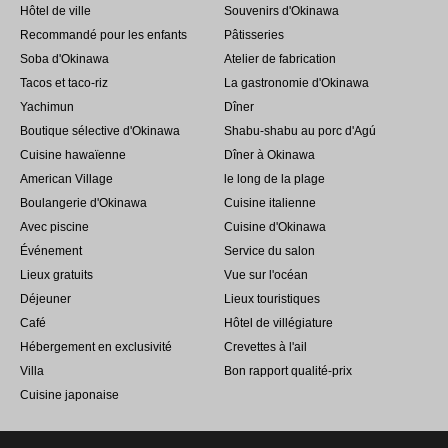
Hôtel de ville
Souvenirs d'Okinawa
Recommandé pour les enfants
Pâtisseries
Soba d'Okinawa
Atelier de fabrication
Tacos et taco-riz
La gastronomie d'Okinawa
Yachimun
Dîner
Boutique sélective d'Okinawa
Shabu-shabu au porc d'Agú
Cuisine hawaïenne
Dîner à Okinawa
American Village
le long de la plage
Boulangerie d'Okinawa
Cuisine italienne
Avec piscine
Cuisine d'Okinawa
Événement
Service du salon
Lieux gratuits
Vue sur l'océan
Déjeuner
Lieux touristiques
Café
Hôtel de villégiature
Hébergement en exclusivité
Crevettes à l'ail
Villa
Bon rapport qualité-prix
Cuisine japonaise