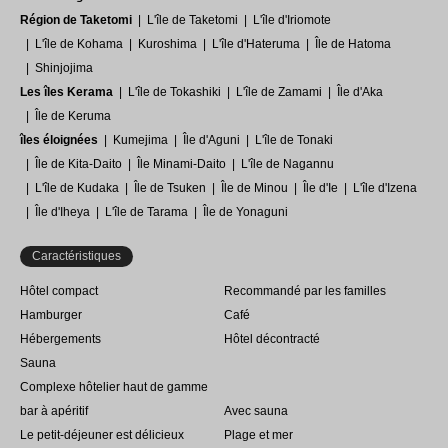
Région de Taketomi
L'île de Taketomi
L'île d'Iriomote
L'île de Kohama
Kuroshima
L'île d'Hateruma
Île de Hatoma
Shinjojima
Les îles Kerama
L'île de Tokashiki
L'île de Zamami
Île d'Aka
Île de Keruma
îles éloignées
Kumejima
Île d'Aguni
L'île de Tonaki
Île de Kita-Daito
Île Minami-Daito
L'île de Nagannu
L'île de Kudaka
Île de Tsuken
Île de Minou
Île d'Ie
L'île d'Izena
Île d'Iheya
L'île de Tarama
Île de Yonaguni
Caractéristiques
Hôtel compact
Recommandé par les familles
Hamburger
Café
Hébergements
Hôtel décontracté
Sauna
Complexe hôtelier haut de gamme
bar à apéritif
Avec sauna
Le petit-déjeuner est délicieux
Plage et mer