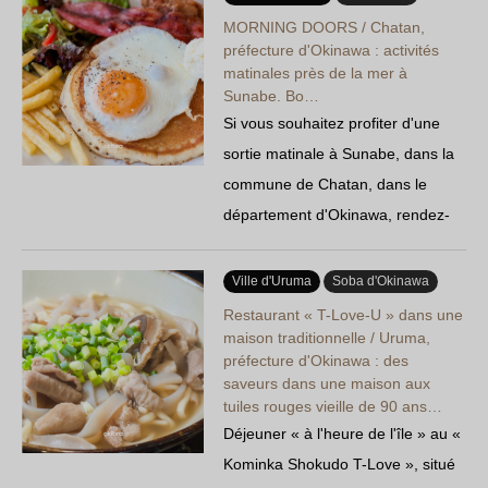
ses steaks hachés juteux et ses
MORNING DOORS / Chatan,
petits pains moelleux. Il propose
préfecture d'Okinawa : activités
matinales près de la mer à
un large choix de sauces, ainsi
Sunabe. Bo…
que des produits fumés…
Si vous souhaitez profiter d'une
sortie matinale à Sunabe, dans la
commune de Chatan, dans le
département d'Okinawa, rendez-
vous chez « MORNING DOORS »
! Ouvert dès 7 h du matin, cet
Ville d'Uruma
Soba d'Okinawa
établissement vous propose de
Restaurant « T-Love-U » dans une
succulents pancakes hawaïens et
maison traditionnelle / Uruma,
préfecture d'Okinawa : des
des bols d'açaï onctueux.
saveurs dans une maison aux
L'intérieur, baigné de la chaleur du
tuiles rouges vieille de 90 ans…
bois…
Déjeuner « à l'heure de l'île » au «
Kominka Shokudo T-Love », situé